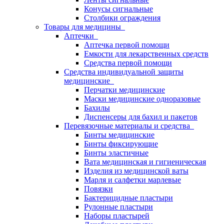
Конусы сигнальные
Столбики ограждения
Товары для медицины
Аптечки
Аптечка первой помощи
Емкости для лекарственных средств
Средства первой помощи
Средства индивидуальной защиты
медицинские
Перчатки медицинские
Маски медицинские одноразовые
Бахилы
Диспенсеры для бахил и пакетов
Перевязочные материалы и средства
Бинты медицинские
Бинты фиксирующие
Бинты эластичные
Вата медицинская и гигиеническая
Изделия из медицинской ваты
Марля и салфетки марлевые
Повязки
Бактерицидные пластыри
Рулонные пластыри
Наборы пластырей