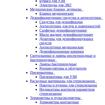
Бумага для УЗИ
Электроды для ЭКГ
Медицинские бланки, журналы
Бланки медицинские
Дезинфицирующие средства и антисептики
Средства для дезинфекции
Антисептики для рук и поверхностей
Салфетки дезинфицирующие
Мыло жидкое дезинфицирующее
Дозаторы для дезинфицирующих
средств
Антисептики медицинские
Дезинфекционные коврики
Светильники и лампы инсектицидные и
бактерицидные
Лампы бактерицидные
Рециркуляторы и облучатели
Презервативы
Презервативы для УЗИ
Расходные материалы для стерилизации
Пакеты и рулоны для стерилизации
Индикаторы контроля параметров
стерилизации
Термометры и пульсоксиметры
Термометры контактные