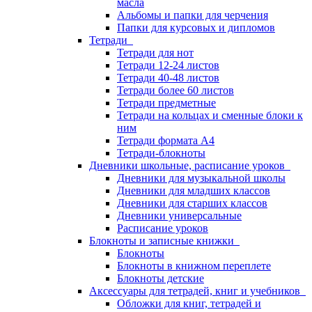
масла
Альбомы и папки для черчения
Папки для курсовых и дипломов
Тетради
Тетради для нот
Тетради 12-24 листов
Тетради 40-48 листов
Тетради более 60 листов
Тетради предметные
Тетради на кольцах и сменные блоки к
ним
Тетради формата А4
Тетради-блокноты
Дневники школьные, расписание уроков
Дневники для музыкальной школы
Дневники для младших классов
Дневники для старших классов
Дневники универсальные
Расписание уроков
Блокноты и записные книжки
Блокноты
Блокноты в книжном переплете
Блокноты детские
Аксессуары для тетрадей, книг и учебников
Обложки для книг, тетрадей и