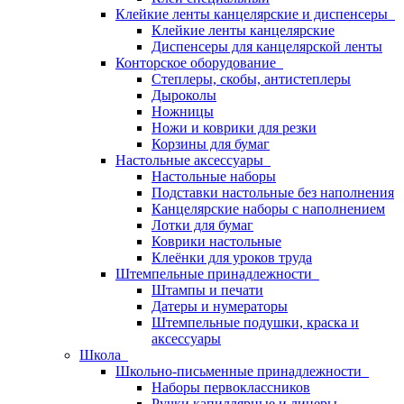
Клейкие ленты канцелярские и диспенсеры
Клейкие ленты канцелярские
Диспенсеры для канцелярской ленты
Конторское оборудование
Степлеры, скобы, антистеплеры
Дыроколы
Ножницы
Ножи и коврики для резки
Корзины для бумаг
Настольные аксессуары
Настольные наборы
Подставки настольные без наполнения
Канцелярские наборы с наполнением
Лотки для бумаг
Коврики настольные
Клеёнки для уроков труда
Штемпельные принадлежности
Штампы и печати
Датеры и нумераторы
Штемпельные подушки, краска и
аксессуары
Школа
Школьно-письменные принадлежности
Наборы первоклассников
Ручки капиллярные и линеры