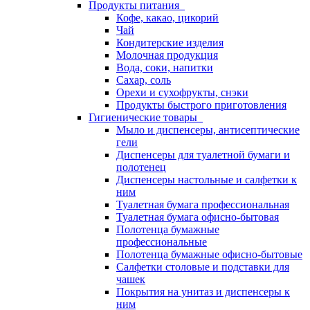
Продукты питания
Кофе, какао, цикорий
Чай
Кондитерские изделия
Молочная продукция
Вода, соки, напитки
Сахар, соль
Орехи и сухофрукты, снэки
Продукты быстрого приготовления
Гигиенические товары
Мыло и диспенсеры, антисептические
гели
Диспенсеры для туалетной бумаги и
полотенец
Диспенсеры настольные и салфетки к
ним
Туалетная бумага профессиональная
Туалетная бумага офисно-бытовая
Полотенца бумажные
профессиональные
Полотенца бумажные офисно-бытовые
Салфетки столовые и подставки для
чашек
Покрытия на унитаз и диспенсеры к
ним