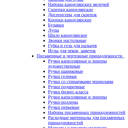
Наборы канцелярских мелочей
Скрепки канцелярские
Диспенсеры для скрепок
Кнопки канцелярские
Булавки
Лупы
Шило канцелярское
Звонки настольные
Губка и гель для пальцев
Иглы для чеков, заметок
Письменные и чертежные принадлежности
Ручки капиллярные и линеры
художественные
Ручки шариковые
Ручки гелевые
Ручки со стираемыми чернилами
Ручки подарочные
Ручки бизнес-класса
Ручки капиллярные и линеры
Ручки-роллеры
Ручки перьевые
Наборы письменных принадлежностей
Расходные материалы для письменных
принадлежностей
Маркеры и текстовыделители