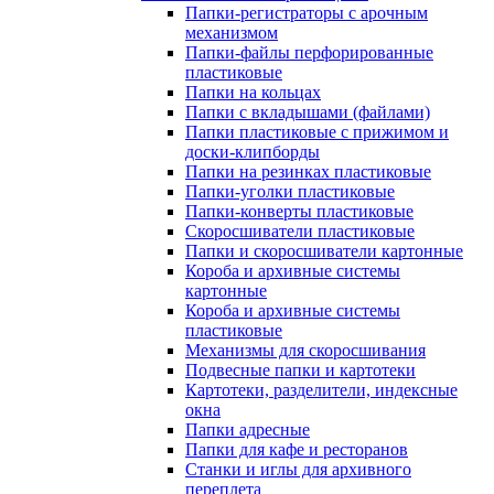
Папки-регистраторы с арочным
механизмом
Папки-файлы перфорированные
пластиковые
Папки на кольцах
Папки с вкладышами (файлами)
Папки пластиковые с прижимом и
доски-клипборды
Папки на резинках пластиковые
Папки-уголки пластиковые
Папки-конверты пластиковые
Скоросшиватели пластиковые
Папки и скоросшиватели картонные
Короба и архивные системы
картонные
Короба и архивные системы
пластиковые
Механизмы для скоросшивания
Подвесные папки и картотеки
Картотеки, разделители, индексные
окна
Папки адресные
Папки для кафе и ресторанов
Станки и иглы для архивного
переплета