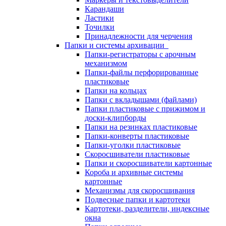
Карандаши
Ластики
Точилки
Принадлежности для черчения
Папки и системы архивации
Папки-регистраторы с арочным
механизмом
Папки-файлы перфорированные
пластиковые
Папки на кольцах
Папки с вкладышами (файлами)
Папки пластиковые с прижимом и
доски-клипборды
Папки на резинках пластиковые
Папки-конверты пластиковые
Папки-уголки пластиковые
Скоросшиватели пластиковые
Папки и скоросшиватели картонные
Короба и архивные системы
картонные
Механизмы для скоросшивания
Подвесные папки и картотеки
Картотеки, разделители, индексные
окна