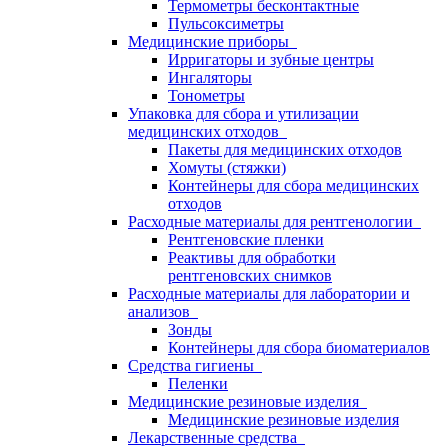
Термометры бесконтактные
Пульсоксиметры
Медицинские приборы
Ирригаторы и зубные центры
Ингаляторы
Тонометры
Упаковка для сбора и утилизации
медицинских отходов
Пакеты для медицинских отходов
Хомуты (стяжки)
Контейнеры для сбора медицинских
отходов
Расходные материалы для рентгенологии
Рентгеновские пленки
Реактивы для обработки
рентгеновских снимков
Расходные материалы для лаборатории и
анализов
Зонды
Контейнеры для сбора биоматериалов
Средства гигиены
Пеленки
Медицинские резиновые изделия
Медицинские резиновые изделия
Лекарственные средства