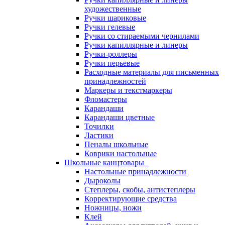
художественные
Ручки шариковые
Ручки гелевые
Ручки со стираемыми чернилами
Ручки капиллярные и линеры
Ручки-роллеры
Ручки перьевые
Расходные материалы для письменных
принадлежностей
Маркеры и текстмаркеры
Фломастеры
Карандаши
Карандаши цветные
Точилки
Ластики
Пеналы школьные
Коврики настольные
Школьные канцтовары
Настольные принадлежности
Дыроколы
Степлеры, скобы, антистеплеры
Корректирующие средства
Ножницы, ножи
Клей