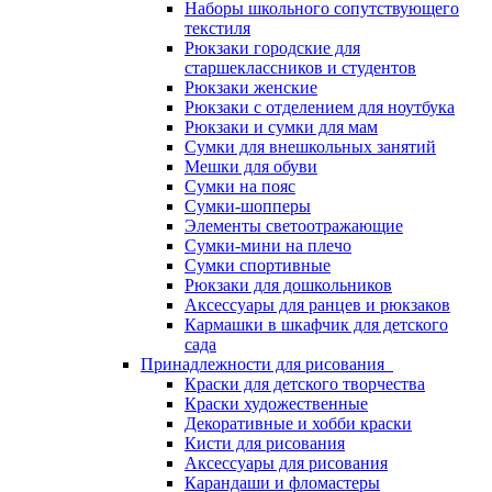
Наборы школьного сопутствующего
текстиля
Рюкзаки городские для
старшеклассников и студентов
Рюкзаки женские
Рюкзаки с отделением для ноутбука
Рюкзаки и сумки для мам
Сумки для внешкольных занятий
Мешки для обуви
Сумки на пояс
Сумки-шопперы
Элементы светоотражающие
Сумки-мини на плечо
Сумки спортивные
Рюкзаки для дошкольников
Аксессуары для ранцев и рюкзаков
Кармашки в шкафчик для детского
сада
Принадлежности для рисования
Краски для детского творчества
Краски художественные
Декоративные и хобби краски
Кисти для рисования
Аксессуары для рисования
Карандаши и фломастеры