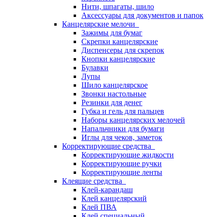
Нити, шпагаты, шило
Аксессуары для документов и папок
Канцелярские мелочи
Зажимы для бумаг
Скрепки канцелярские
Диспенсеры для скрепок
Кнопки канцелярские
Булавки
Лупы
Шило канцелярское
Звонки настольные
Резинки для денег
Губка и гель для пальцев
Наборы канцелярских мелочей
Напальчники для бумаги
Иглы для чеков, заметок
Корректирующие средства
Корректирующие жидкости
Корректирующие ручки
Корректирующие ленты
Клеящие средства
Клей-карандаш
Клей канцелярский
Клей ПВА
Клей специальный