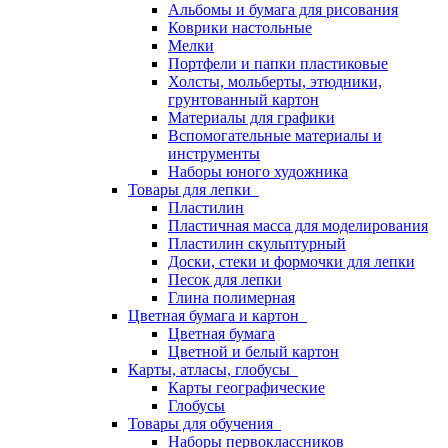
Альбомы и бумага для рисования
Коврики настольные
Мелки
Портфели и папки пластиковые
Холсты, мольберты, этюдники,
грунтованный картон
Материалы для графики
Вспомогательные материалы и
инструменты
Наборы юного художника
Товары для лепки
Пластилин
Пластичная масса для моделирования
Пластилин скульптурный
Доски, стеки и формочки для лепки
Песок для лепки
Глина полимерная
Цветная бумага и картон
Цветная бумага
Цветной и белый картон
Карты, атласы, глобусы
Карты географические
Глобусы
Товары для обучения
Наборы первоклассников