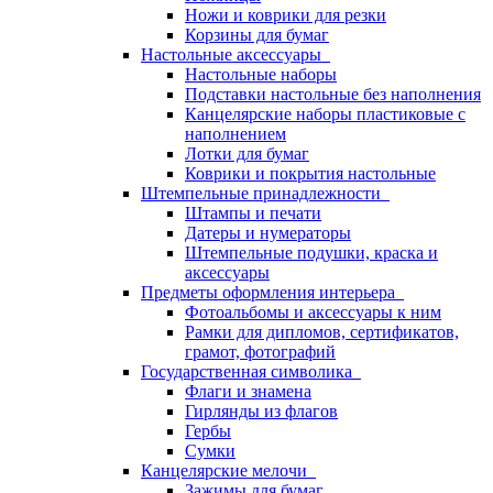
Ножи и коврики для резки
Корзины для бумаг
Настольные аксессуары
Настольные наборы
Подставки настольные без наполнения
Канцелярские наборы пластиковые с
наполнением
Лотки для бумаг
Коврики и покрытия настольные
Штемпельные принадлежности
Штампы и печати
Датеры и нумераторы
Штемпельные подушки, краска и
аксессуары
Предметы оформления интерьера
Фотоальбомы и аксессуары к ним
Рамки для дипломов, сертификатов,
грамот, фотографий
Государственная символика
Флаги и знамена
Гирлянды из флагов
Гербы
Сумки
Канцелярские мелочи
Зажимы для бумаг