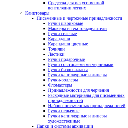
Средства для искусственной
вентиляции легких
Канцтовары
Письменные и чертежные принадлежности
Ручки шариковые
Маркеры и текстовыделители
Ручки гелевые
Карандаши
Карандаши цветные
Точилки
Ластики
Ручки подарочные
Ручки со стираемыми чернилами
Ручки бизнес-класса
Ручки капиллярные и линеры
Ручки-роллеры
Фломастеры
Принадлежности для черчения
Расходные материалы для письменных
принадлежностей
Наборы письменных принадлежностей
Ручки перьевые
Ручки капиллярные и линеры
художественные
Папки и системы архивации