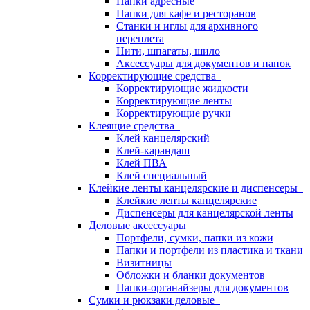
Папки адресные
Папки для кафе и ресторанов
Станки и иглы для архивного
переплета
Нити, шпагаты, шило
Аксессуары для документов и папок
Корректирующие средства
Корректирующие жидкости
Корректирующие ленты
Корректирующие ручки
Клеящие средства
Клей канцелярский
Клей-карандаш
Клей ПВА
Клей специальный
Клейкие ленты канцелярские и диспенсеры
Клейкие ленты канцелярские
Диспенсеры для канцелярской ленты
Деловые аксессуары
Портфели, сумки, папки из кожи
Папки и портфели из пластика и ткани
Визитницы
Обложки и бланки документов
Папки-органайзеры для документов
Сумки и рюкзаки деловые