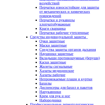
воздействий
Перчатки износостойкие для защиты
от механических и химических
повреждений
Перчатки и рукавицы
хлопчатобумажные
Краги сварщика
Перчатки рабочие утепленные
Средства индивидуальной защиты
Очки защитные
Маски защитные
Средства защиты органов дыхания
Наушники защитные
Вкладыши противошумные (беруши)
Каски защитные
Жилеты сигнальные
Халаты медицинские
Халаты рабочие
Непромокаемые плащи и куртки
Бахилы
Диспенсеры для бахил и пакетов
Нарукавники
Крем для рук и ног
Набородники
Профессиональные дерматологические