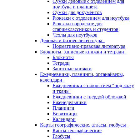
Сумки деловые с отделением для
ноутбука и планшета
Сумки для документов
Рюкзаки с отделением для ноутбука
Рюкзаки городские для
старшеклассников и студентов
Чехлы для ноутбуков
Деловая и бизнес литература
Нормативно-правовая литература
Блокноты, записные книжки и тетради
Блокноты
Тетради
Записные книжки
Ежедневники, планинги, органайзеры,
календари
Ежедневники с покрытием "под кожу
и ткань"
Ежедневники с твердой обложкой
Еженедельники
Планинги
Визитницы
Календари
Карты географические, атласы, глобусы
Карты географические
Глобусы