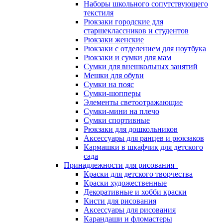
Наборы школьного сопутствующего
текстиля
Рюкзаки городские для
старшеклассников и студентов
Рюкзаки женские
Рюкзаки с отделением для ноутбука
Рюкзаки и сумки для мам
Сумки для внешкольных занятий
Мешки для обуви
Сумки на пояс
Сумки-шопперы
Элементы светоотражающие
Сумки-мини на плечо
Сумки спортивные
Рюкзаки для дошкольников
Аксессуары для ранцев и рюкзаков
Кармашки в шкафчик для детского
сада
Принадлежности для рисования
Краски для детского творчества
Краски художественные
Декоративные и хобби краски
Кисти для рисования
Аксессуары для рисования
Карандаши и фломастеры