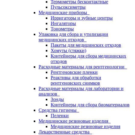
Термометры бесконтактные
Пульсоксиметры
Медицинские приборы
Ирригаторы и зубные центры
Ингаляторы
Тонометры
Упаковка для сбора и утилизации
медицинских отходов
Пакеты для медицинских отходов
Хомуты (стяжки)
Контейнеры для сбора медицинских
отходов
Расходные материалы для рентгенологии
Рентгеновские пленки
Реактивы для обработки
рентгеновских снимков
Расходные материалы для лаборатории и
анализов
Зонды
Контейнеры для сбора биоматериалов
Средства гигиены
Пеленки
Медицинские резиновые изделия
Медицинские резиновые изделия
Лекарственные средства