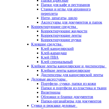
Папки адресные
Папки для кафе и ресторанов
Станки и иглы для архивного
переплета
Нити, шпагаты, шило
Аксессуары для документов и папок
Корректирующие средства
Корректирующие жидкости
Корректирующие ленты
Корректирующие ручки
Клеящие средства
Клей канцелярский
Клей-карандаш
Клей ПВА
Клей специальный
Клейкие ленты канцелярские и диспенсеры
Клейкие ленты канцелярские
Диспенсеры для канцелярской ленты
Деловые аксессуары
Портфели, сумки, папки из кожи
Папки и портфели из пластика и ткани
Визитницы
Обложки и бланки документов
Папки-органайзеры для документов
Сумки и рюкзаки деловые