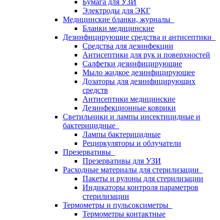
Бумага для УЗИ
Электроды для ЭКГ
Медицинские бланки, журналы
Бланки медицинские
Дезинфицирующие средства и антисептики
Средства для дезинфекции
Антисептики для рук и поверхностей
Салфетки дезинфицирующие
Мыло жидкое дезинфицирующее
Дозаторы для дезинфицирующих
средств
Антисептики медицинские
Дезинфекционные коврики
Светильники и лампы инсектицидные и
бактерицидные
Лампы бактерицидные
Рециркуляторы и облучатели
Презервативы
Презервативы для УЗИ
Расходные материалы для стерилизации
Пакеты и рулоны для стерилизации
Индикаторы контроля параметров
стерилизации
Термометры и пульсоксиметры
Термометры контактные