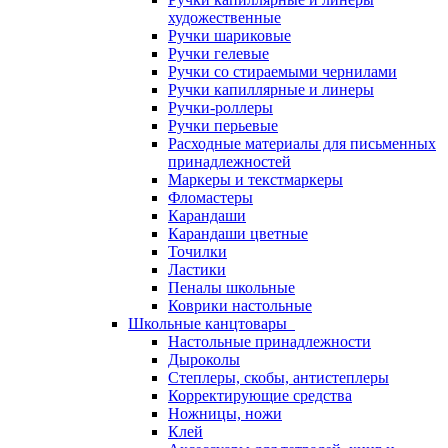
художественные
Ручки шариковые
Ручки гелевые
Ручки со стираемыми чернилами
Ручки капиллярные и линеры
Ручки-роллеры
Ручки перьевые
Расходные материалы для письменных
принадлежностей
Маркеры и текстмаркеры
Фломастеры
Карандаши
Карандаши цветные
Точилки
Ластики
Пеналы школьные
Коврики настольные
Школьные канцтовары
Настольные принадлежности
Дыроколы
Степлеры, скобы, антистеплеры
Корректирующие средства
Ножницы, ножи
Клей