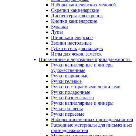
Наборы канцелярских мелочей
Скрепки канцелярские
Диспенсеры для скрепок
Кнопки канцелярские
Булавки
Лупы
Шило канцелярское
Звонки настольные
Губка и гель для пальцев
Иглы для чеков, заметок
Письменные и чертежные принадлежности
Ручки капиллярные и линеры
художественные
Ручки шариковые
Ручки гелевые
Ручки со стираемыми чернилами
Ручки подарочные
Ручки бизнес-класса
Ручки капиллярные и линеры
Ручки-роллеры
Ручки перьевые
Наборы письменных принадлежностей
Расходные материалы для письменных
принадлежностей
Маркеры и текстовыделители