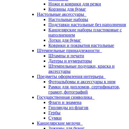
Ножи и коврики для резки
Корзины для бумаг
Настольные аксессуары
Настольные наборы
Подставки настольные без наполнения
Канцелярские наборы пластиковые с
наполнением
Лотки для бумаг
Коврики и покрытия настольные
Штемпельные принадлежности
Штампы и печати
Датеры и нумераторы
Штемпельные подушки, краска и
аксессуары
Предметы оформления интерьера
Фотоальбомы и аксессуары к ним
Рамки для дипломов, сертификатов,
грамот, фотографий
Государственная символика
Флаги и знамена
Гирлянды из флагов
Гербы
Сумки
Канцелярские мелочи
Зажимы для бумаг