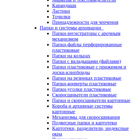
Карандаши
Ластики
Точилки
Принадлежности для черчения
Папки и системы архивации
Папки-регистраторы с арочным
механизмом
Папки-файлы перфорированные
пластиковые
Папки на кольцах
Папки с вкладышами (файлами)
Папки пластиковые с прижимом и
доски-клипборды
Папки на резинках пластиковые
Папки-конверты пластиковые
Папки-уголки пластиковые
Скоросшиватели пластиковые
Папки и скоросшиватели картонные
Короба и архивные системы
картонные
Механизмы для скоросшивания
Подвесные папки и картотеки
Картотеки, разделители, индексные
окна