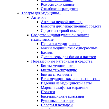
Конусы сигнальные
Столбики ограждения
Товары для медицины
Аптечки
Аптечка первой помощи
Емкости для лекарственных средств
Средства первой помощи
Средства индивидуальной защиты
медицинские
Перчатки медицинские
Маски медицинские одноразовые
Бахилы
Диспенсеры для бахил и пакетов
Перевязочные материалы и средства
Бинты медицинские
Бинты фиксирующие
Бинты эластичные
Вата медицинская и гигиеническая
Изделия из медицинской ваты
Марля и салфетки марлевые
Повязки
Бактерицидные пластыри
Рулонные пластыри
Наборы пластырей