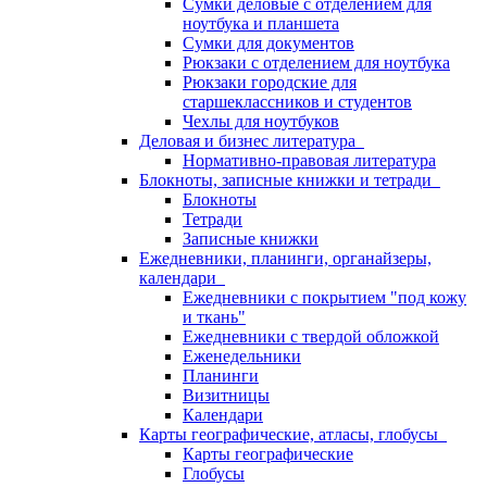
Сумки деловые с отделением для
ноутбука и планшета
Сумки для документов
Рюкзаки с отделением для ноутбука
Рюкзаки городские для
старшеклассников и студентов
Чехлы для ноутбуков
Деловая и бизнес литература
Нормативно-правовая литература
Блокноты, записные книжки и тетради
Блокноты
Тетради
Записные книжки
Ежедневники, планинги, органайзеры,
календари
Ежедневники с покрытием "под кожу
и ткань"
Ежедневники с твердой обложкой
Еженедельники
Планинги
Визитницы
Календари
Карты географические, атласы, глобусы
Карты географические
Глобусы