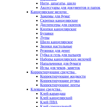
Нити, шпагаты, шило
Аксессуары для документов и папок
Канцелярские мелочи
Зажимы для бумаг
Скрепки канцелярские
Диспенсеры для скрепок
Кнопки канцелярские
Булавки
Лупы
Шило канцелярское
Звонки настольные
Резинки для денег
Губка и гель для пальцев
Наборы канцелярских мелочей
Напальчники для бумаги
Иглы для чеков, заметок
Корректирующие средства
Корректирующие жидкости
Корректирующие ручки
Корректирующие ленты
Клеящие средства
Клей-карандаш
Клей канцелярский
Клей ПВА
Клей специальный