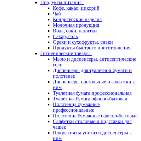
Продукты питания
Кофе, какао, цикорий
Чай
Кондитерские изделия
Молочная продукция
Вода, соки, напитки
Сахар, соль
Орехи и сухофрукты, снэки
Продукты быстрого приготовления
Гигиенические товары
Мыло и диспенсеры, антисептические
гели
Диспенсеры для туалетной бумаги и
полотенец
Диспенсеры настольные и салфетки к
ним
Туалетная бумага профессиональная
Туалетная бумага офисно-бытовая
Полотенца бумажные
профессиональные
Полотенца бумажные офисно-бытовые
Салфетки столовые и подставки для
чашек
Покрытия на унитаз и диспенсеры к
ним