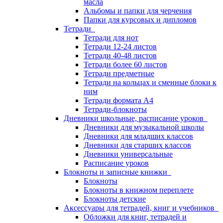
масла
Альбомы и папки для черчения
Папки для курсовых и дипломов
Тетради
Тетради для нот
Тетради 12-24 листов
Тетради 40-48 листов
Тетради более 60 листов
Тетради предметные
Тетради на кольцах и сменные блоки к
ним
Тетради формата А4
Тетради-блокноты
Дневники школьные, расписание уроков
Дневники для музыкальной школы
Дневники для младших классов
Дневники для старших классов
Дневники универсальные
Расписание уроков
Блокноты и записные книжки
Блокноты
Блокноты в книжном переплете
Блокноты детские
Аксессуары для тетрадей, книг и учебников
Обложки для книг, тетрадей и