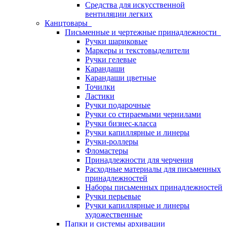
Средства для искусственной
вентиляции легких
Канцтовары
Письменные и чертежные принадлежности
Ручки шариковые
Маркеры и текстовыделители
Ручки гелевые
Карандаши
Карандаши цветные
Точилки
Ластики
Ручки подарочные
Ручки со стираемыми чернилами
Ручки бизнес-класса
Ручки капиллярные и линеры
Ручки-роллеры
Фломастеры
Принадлежности для черчения
Расходные материалы для письменных
принадлежностей
Наборы письменных принадлежностей
Ручки перьевые
Ручки капиллярные и линеры
художественные
Папки и системы архивации