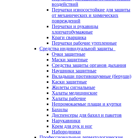
воздействий
Перчатки износостойкие для защиты
от механических и химических
повреждений
Перчатки и рукавицы
хлопчатобумажные
Краги сварщика
Перчатки рабочие утепленные
Средства индивидуальной защиты
Очки защитные
Маски защитные
Средства защиты органов дыхания
Наушники защитные
Вкладыши противошумные (беруши)
Каски защитные
Жилеты сигнальные
Халаты медицинские
Халаты рабочие
Непромокаемые плащи и куртки
Бахилы
Диспенсеры для бахил и пакетов
Нарукавники
Крем для рук и ног
Набородники
Профессиональные дерматологические