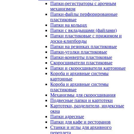
Папки-регистраторы с арочным
механизмом
Папки-файлы перфорированные
пластиковые
Папки на кольцах
Папки с вкладышами (файлами)
Папки пластиковые с прижимом и
доски-клипборды
Папки на резинках пластиковые
Папки-уголки пластиковые
Папки-конверты пластиковые
Скоросшиватели пластиковые
Папки и скоросшиватели картонные
Короба и архивные системы
картонные
Короба и архивные системы
пластиковые
Механизмы для скоросшивания
Подвесные папки и картотеки
Картотеки, разделители, индексные
окна
Папки адресные
Папки для кафе и ресторанов
Станки и иглы для архивного
переплета