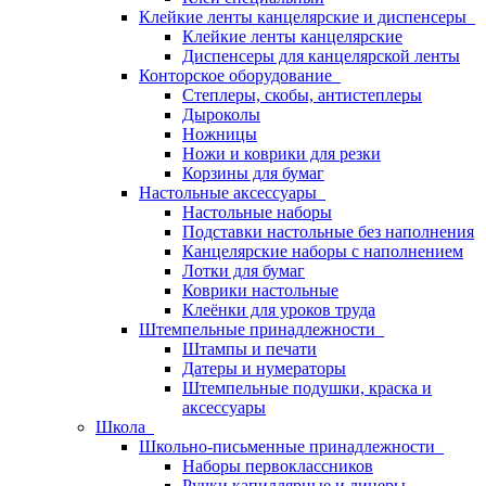
Клейкие ленты канцелярские и диспенсеры
Клейкие ленты канцелярские
Диспенсеры для канцелярской ленты
Конторское оборудование
Степлеры, скобы, антистеплеры
Дыроколы
Ножницы
Ножи и коврики для резки
Корзины для бумаг
Настольные аксессуары
Настольные наборы
Подставки настольные без наполнения
Канцелярские наборы с наполнением
Лотки для бумаг
Коврики настольные
Клеёнки для уроков труда
Штемпельные принадлежности
Штампы и печати
Датеры и нумераторы
Штемпельные подушки, краска и
аксессуары
Школа
Школьно-письменные принадлежности
Наборы первоклассников
Ручки капиллярные и линеры