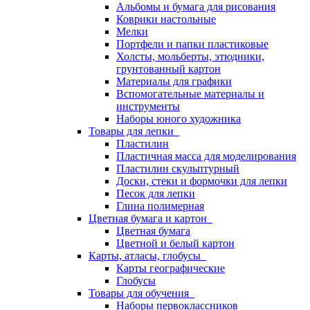
Альбомы и бумага для рисования
Коврики настольные
Мелки
Портфели и папки пластиковые
Холсты, мольберты, этюдники,
грунтованный картон
Материалы для графики
Вспомогательные материалы и
инструменты
Наборы юного художника
Товары для лепки
Пластилин
Пластичная масса для моделирования
Пластилин скульптурный
Доски, стеки и формочки для лепки
Песок для лепки
Глина полимерная
Цветная бумага и картон
Цветная бумага
Цветной и белый картон
Карты, атласы, глобусы
Карты географические
Глобусы
Товары для обучения
Наборы первоклассников