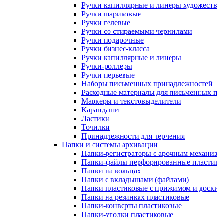
Ручки капиллярные и линеры художест
Ручки шариковые
Ручки гелевые
Ручки со стираемыми чернилами
Ручки подарочные
Ручки бизнес-класса
Ручки капиллярные и линеры
Ручки-роллеры
Ручки перьевые
Наборы письменных принадлежностей
Расходные материалы для письменных 
Маркеры и текстовыделители
Карандаши
Ластики
Точилки
Принадлежности для черчения
Папки и системы архивации
Папки-регистраторы с арочным механи
Папки-файлы перфорированные пласти
Папки на кольцах
Папки с вкладышами (файлами)
Папки пластиковые с прижимом и доск
Папки на резинках пластиковые
Папки-конверты пластиковые
Папки-уголки пластиковые