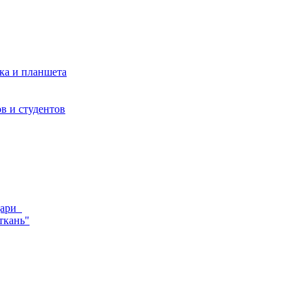
ка и планшета
в и студентов
ндари
ткань"