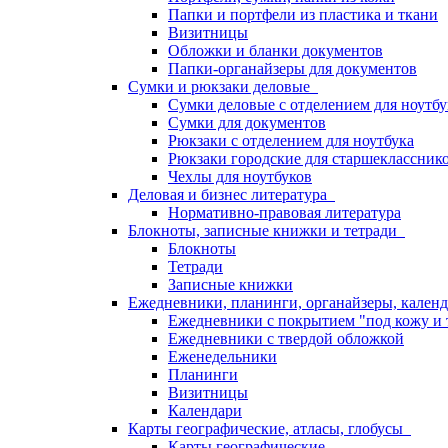
Папки и портфели из пластика и ткани
Визитницы
Обложки и бланки документов
Папки-органайзеры для документов
Сумки и рюкзаки деловые
Сумки деловые с отделением для ноутбу
Сумки для документов
Рюкзаки с отделением для ноутбука
Рюкзаки городские для старшекласснико
Чехлы для ноутбуков
Деловая и бизнес литература
Нормативно-правовая литература
Блокноты, записные книжки и тетради
Блокноты
Тетради
Записные книжки
Ежедневники, планинги, органайзеры, кале
Ежедневники с покрытием "под кожу и 
Ежедневники с твердой обложкой
Еженедельники
Планинги
Визитницы
Календари
Карты географические, атласы, глобусы
Карты географические