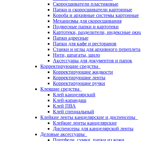
Скоросшиватели пластиковые
Папки и скоросшиватели картонные
Короба и архивные системы картонные
Механизмы для скоросшивания
Подвесные папки и картотеки
Картотеки, разделители, индексные окн
Папки адресные
Папки для кафе и ресторанов
Станки и иглы для архивного переплета
Нити, шпагаты, шило
Аксессуары для документов и папок
Корректирующие средства
Корректирующие жидкости
Корректирующие ленты
Корректирующие ручки
Клеящие средства
Клей канцелярский
Клей-карандаш
Клей ПВА
Клей специальный
Клейкие ленты канцелярские и диспенсеры
Клейкие ленты канцелярские
Диспенсеры для канцелярской ленты
Деловые аксессуары
Портфели, сумки, папки из кожи