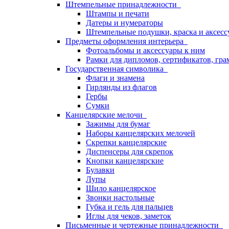
Штемпельные принадлежности
Штампы и печати
Датеры и нумераторы
Штемпельные подушки, краска и аксесс
Предметы оформления интерьера
Фотоальбомы и аксессуары к ним
Рамки для дипломов, сертификатов, гра
Государственная символика
Флаги и знамена
Гирлянды из флагов
Гербы
Сумки
Канцелярские мелочи
Зажимы для бумаг
Наборы канцелярских мелочей
Скрепки канцелярские
Диспенсеры для скрепок
Кнопки канцелярские
Булавки
Лупы
Шило канцелярское
Звонки настольные
Губка и гель для пальцев
Иглы для чеков, заметок
Письменные и чертежные принадлежности