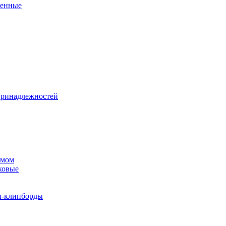
венные
принадлежностей
змом
ковые
и-клипборды