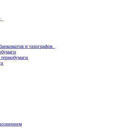
от
 банкоматов и тахографов
обумаги
з термобумаги
та
аполнением