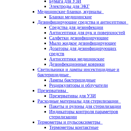
Бумага для УЗИ
Электроды для ЭКГ
Медицинские бланки, журналы
Бланки медицинские
Дезинфицирующие средства и антисептики
Средства для дезинфекции
Антисептики для рук и поверхностей
Салфетки дезинфицирующие
Мыло жидкое дезинфицирующее
Дозаторы для дезинфицирующих
средств
Антисептики медицинские
Дезинфекционные коврики
Светильники и лампы инсектицидные и
бактерицидные
Лампы бактерицидные
Рециркуляторы и облучатели
Презервативы
Презервативы для УЗИ
Расходные материалы для стерилизации
Пакеты и рулоны для стерилизации
Индикаторы контроля параметров
стерилизации
Термометры и пульсоксиметры
Термометры контактные