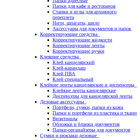
Папки адресные
Папки для кафе и ресторанов
Станки и иглы для архивного
переплета
Нити, шпагаты, шило
Аксессуары для документов и папок
Корректирующие средства
Корректирующие жидкости
Корректирующие ленты
Корректирующие ручки
Клеящие средства
Клей канцелярский
Клей-карандаш
Клей ПВА
Клей специальный
Клейкие ленты канцелярские и диспенсеры
Клейкие ленты канцелярские
Диспенсеры для канцелярской ленты
Деловые аксессуары
Портфели, сумки, папки из кожи
Папки и портфели из пластика и ткани
Визитницы
Обложки и бланки документов
Папки-органайзеры для документов
Сумки и рюкзаки деловые