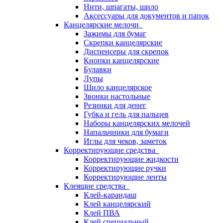
Нити, шпагаты, шило
Аксессуары для документов и папок
Канцелярские мелочи
Зажимы для бумаг
Скрепки канцелярские
Диспенсеры для скрепок
Кнопки канцелярские
Булавки
Лупы
Шило канцелярское
Звонки настольные
Резинки для денег
Губка и гель для пальцев
Наборы канцелярских мелочей
Напальчники для бумаги
Иглы для чеков, заметок
Корректирующие средства
Корректирующие жидкости
Корректирующие ручки
Корректирующие ленты
Клеящие средства
Клей-карандаш
Клей канцелярский
Клей ПВА
Клей специальный