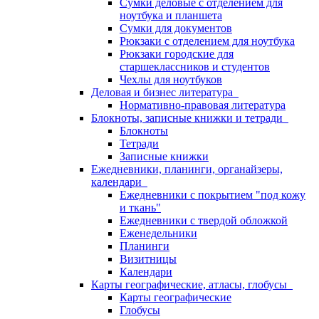
Сумки деловые с отделением для
ноутбука и планшета
Сумки для документов
Рюкзаки с отделением для ноутбука
Рюкзаки городские для
старшеклассников и студентов
Чехлы для ноутбуков
Деловая и бизнес литература
Нормативно-правовая литература
Блокноты, записные книжки и тетради
Блокноты
Тетради
Записные книжки
Ежедневники, планинги, органайзеры,
календари
Ежедневники с покрытием "под кожу
и ткань"
Ежедневники с твердой обложкой
Еженедельники
Планинги
Визитницы
Календари
Карты географические, атласы, глобусы
Карты географические
Глобусы