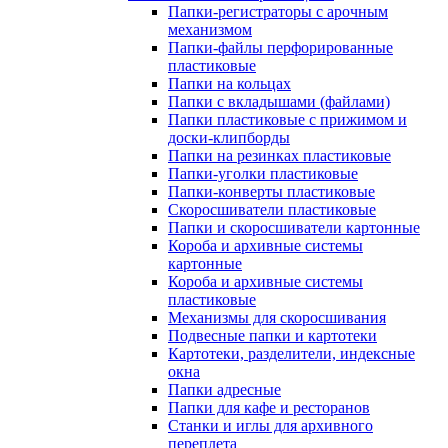
Папки-регистраторы с арочным
механизмом
Папки-файлы перфорированные
пластиковые
Папки на кольцах
Папки с вкладышами (файлами)
Папки пластиковые с прижимом и
доски-клипборды
Папки на резинках пластиковые
Папки-уголки пластиковые
Папки-конверты пластиковые
Скоросшиватели пластиковые
Папки и скоросшиватели картонные
Короба и архивные системы
картонные
Короба и архивные системы
пластиковые
Механизмы для скоросшивания
Подвесные папки и картотеки
Картотеки, разделители, индексные
окна
Папки адресные
Папки для кафе и ресторанов
Станки и иглы для архивного
переплета