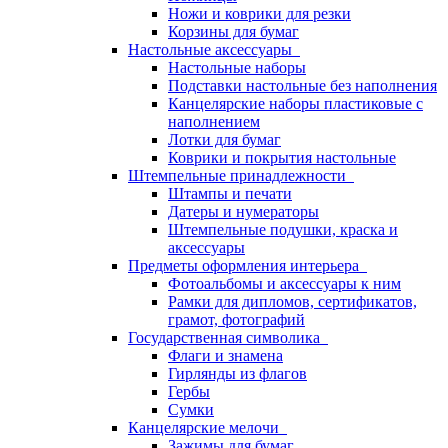
Ножи и коврики для резки
Корзины для бумаг
Настольные аксессуары
Настольные наборы
Подставки настольные без наполнения
Канцелярские наборы пластиковые с
наполнением
Лотки для бумаг
Коврики и покрытия настольные
Штемпельные принадлежности
Штампы и печати
Датеры и нумераторы
Штемпельные подушки, краска и
аксессуары
Предметы оформления интерьера
Фотоальбомы и аксессуары к ним
Рамки для дипломов, сертификатов,
грамот, фотографий
Государственная символика
Флаги и знамена
Гирлянды из флагов
Гербы
Сумки
Канцелярские мелочи
Зажимы для бумаг