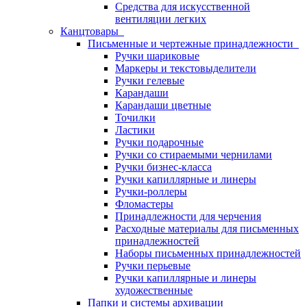
Средства для искусственной
вентиляции легких
Канцтовары
Письменные и чертежные принадлежности
Ручки шариковые
Маркеры и текстовыделители
Ручки гелевые
Карандаши
Карандаши цветные
Точилки
Ластики
Ручки подарочные
Ручки со стираемыми чернилами
Ручки бизнес-класса
Ручки капиллярные и линеры
Ручки-роллеры
Фломастеры
Принадлежности для черчения
Расходные материалы для письменных
принадлежностей
Наборы письменных принадлежностей
Ручки перьевые
Ручки капиллярные и линеры
художественные
Папки и системы архивации