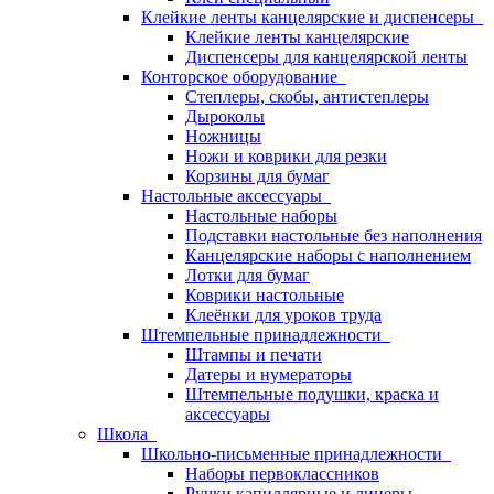
Клейкие ленты канцелярские и диспенсеры
Клейкие ленты канцелярские
Диспенсеры для канцелярской ленты
Конторское оборудование
Степлеры, скобы, антистеплеры
Дыроколы
Ножницы
Ножи и коврики для резки
Корзины для бумаг
Настольные аксессуары
Настольные наборы
Подставки настольные без наполнения
Канцелярские наборы с наполнением
Лотки для бумаг
Коврики настольные
Клеёнки для уроков труда
Штемпельные принадлежности
Штампы и печати
Датеры и нумераторы
Штемпельные подушки, краска и
аксессуары
Школа
Школьно-письменные принадлежности
Наборы первоклассников
Ручки капиллярные и линеры