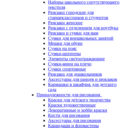
Наборы школьного сопутствующего
текстиля
Рюкзаки городские для
старшеклассников и студентов
Рюкзаки женские
Рюкзаки с отделением для ноутбука
Рюкзаки и сумки для мам
Сумки для внешкольных занятий
Мешки для обуви
Сумки на пояс
Сумки-шопперы
Элементы светоотражающие
Сумки-мини на плечо
Сумки спортивные
Рюкзаки для дошкольников
Аксессуары для ранцев и рюкзаков
Кармашки в шкафчик для детского
сада
Принадлежности для рисования
Краски для детского творчества
Краски художественные
Декоративные и хобби краски
Кисти для рисования
Аксессуары для рисования
Карандаши и фломастеры