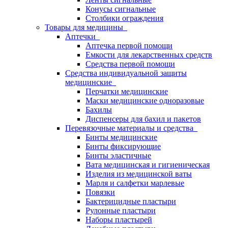
Конусы сигнальные
Столбики ограждения
Товары для медицины
Аптечки
Аптечка первой помощи
Емкости для лекарственных средств
Средства первой помощи
Средства индивидуальной защиты
медицинские
Перчатки медицинские
Маски медицинские одноразовые
Бахилы
Диспенсеры для бахил и пакетов
Перевязочные материалы и средства
Бинты медицинские
Бинты фиксирующие
Бинты эластичные
Вата медицинская и гигиеническая
Изделия из медицинской ваты
Марля и салфетки марлевые
Повязки
Бактерицидные пластыри
Рулонные пластыри
Наборы пластырей