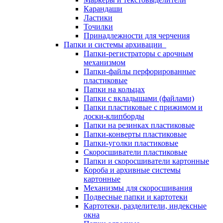
Карандаши
Ластики
Точилки
Принадлежности для черчения
Папки и системы архивации
Папки-регистраторы с арочным
механизмом
Папки-файлы перфорированные
пластиковые
Папки на кольцах
Папки с вкладышами (файлами)
Папки пластиковые с прижимом и
доски-клипборды
Папки на резинках пластиковые
Папки-конверты пластиковые
Папки-уголки пластиковые
Скоросшиватели пластиковые
Папки и скоросшиватели картонные
Короба и архивные системы
картонные
Механизмы для скоросшивания
Подвесные папки и картотеки
Картотеки, разделители, индексные
окна