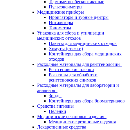
Термометры бесконтактные
Пульсоксиметры
Медицинские приборы
Ирригаторы и зубные центры
Ингаляторы
Тонометры
Упаковка для сбора и утилизации
медицинских отходов
Пакеты для медицинских отходов
Хомуты (стяжки)
Контейнеры для сбора медицинских
отходов
Расходные материалы для рентгенологии
Рентгеновские пленки
Реактивы для обработки
рентгеновских снимков
Расходные материалы для лаборатории и
анализов
Зонды
Контейнеры для сбора биоматериалов
Средства гигиены
Пеленки
Медицинские резиновые изделия
Медицинские резиновые изделия
Лекарственные средства