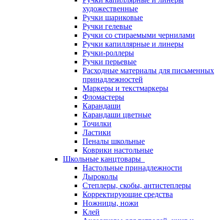
художественные
Ручки шариковые
Ручки гелевые
Ручки со стираемыми чернилами
Ручки капиллярные и линеры
Ручки-роллеры
Ручки перьевые
Расходные материалы для письменных
принадлежностей
Маркеры и текстмаркеры
Фломастеры
Карандаши
Карандаши цветные
Точилки
Ластики
Пеналы школьные
Коврики настольные
Школьные канцтовары
Настольные принадлежности
Дыроколы
Степлеры, скобы, антистеплеры
Корректирующие средства
Ножницы, ножи
Клей