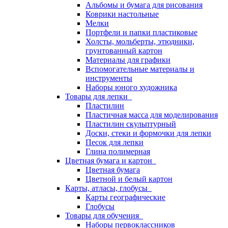
Альбомы и бумага для рисования
Коврики настольные
Мелки
Портфели и папки пластиковые
Холсты, мольберты, этюдники,
грунтованный картон
Материалы для графики
Вспомогательные материалы и
инструменты
Наборы юного художника
Товары для лепки
Пластилин
Пластичная масса для моделирования
Пластилин скульптурный
Доски, стеки и формочки для лепки
Песок для лепки
Глина полимерная
Цветная бумага и картон
Цветная бумага
Цветной и белый картон
Карты, атласы, глобусы
Карты географические
Глобусы
Товары для обучения
Наборы первоклассников