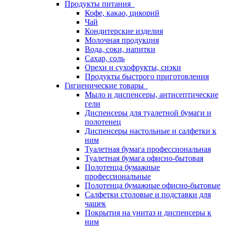
Продукты питания
Кофе, какао, цикорий
Чай
Кондитерские изделия
Молочная продукция
Вода, соки, напитки
Сахар, соль
Орехи и сухофрукты, снэки
Продукты быстрого приготовления
Гигиенические товары
Мыло и диспенсеры, антисептические
гели
Диспенсеры для туалетной бумаги и
полотенец
Диспенсеры настольные и салфетки к
ним
Туалетная бумага профессиональная
Туалетная бумага офисно-бытовая
Полотенца бумажные
профессиональные
Полотенца бумажные офисно-бытовые
Салфетки столовые и подставки для
чашек
Покрытия на унитаз и диспенсеры к
ним