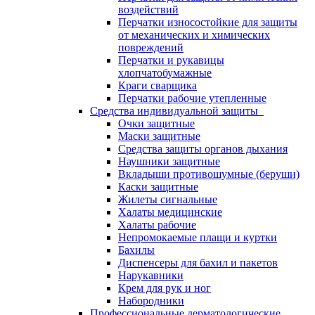
воздействий
Перчатки износостойкие для защиты
от механических и химических
повреждений
Перчатки и рукавицы
хлопчатобумажные
Краги сварщика
Перчатки рабочие утепленные
Средства индивидуальной защиты
Очки защитные
Маски защитные
Средства защиты органов дыхания
Наушники защитные
Вкладыши противошумные (беруши)
Каски защитные
Жилеты сигнальные
Халаты медицинские
Халаты рабочие
Непромокаемые плащи и куртки
Бахилы
Диспенсеры для бахил и пакетов
Нарукавники
Крем для рук и ног
Набородники
Профессиональные дерматологические