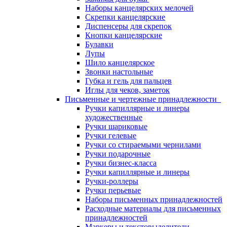
Наборы канцелярских мелочей
Скрепки канцелярские
Диспенсеры для скрепок
Кнопки канцелярские
Булавки
Лупы
Шило канцелярское
Звонки настольные
Губка и гель для пальцев
Иглы для чеков, заметок
Письменные и чертежные принадлежности
Ручки капиллярные и линеры
художественные
Ручки шариковые
Ручки гелевые
Ручки со стираемыми чернилами
Ручки подарочные
Ручки бизнес-класса
Ручки капиллярные и линеры
Ручки-роллеры
Ручки перьевые
Наборы письменных принадлежностей
Расходные материалы для письменных
принадлежностей
Маркеры и текстовыделители