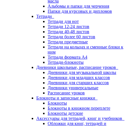
масла
Альбомы и папки для черчения
Папки для курсовых и дипломов
Тетради
Тетради для нот
Тетради 12-24 листов
Тетради 40-48 листов
Тетради более 60 листов
Тетради предметные
Тетради на кольцах и сменные блоки к
ним
Тетради формата А4
Тетради-блокноты
Дневники школьные, расписание уроков
Дневники для музыкальной школы
Дневники для младших классов
Дневники для старших классов
Дневники универсальные
Расписание уроков
Блокноты и записные книжки
Блокноты
Блокноты в книжном переплете
Блокноты детские
Аксессуары для тетрадей, книг и учебников
Обложки для книг, тетрадей и