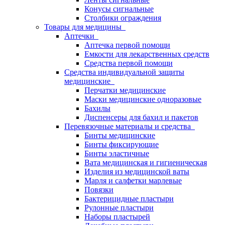
Конусы сигнальные
Столбики ограждения
Товары для медицины
Аптечки
Аптечка первой помощи
Емкости для лекарственных средств
Средства первой помощи
Средства индивидуальной защиты
медицинские
Перчатки медицинские
Маски медицинские одноразовые
Бахилы
Диспенсеры для бахил и пакетов
Перевязочные материалы и средства
Бинты медицинские
Бинты фиксирующие
Бинты эластичные
Вата медицинская и гигиеническая
Изделия из медицинской ваты
Марля и салфетки марлевые
Повязки
Бактерицидные пластыри
Рулонные пластыри
Наборы пластырей