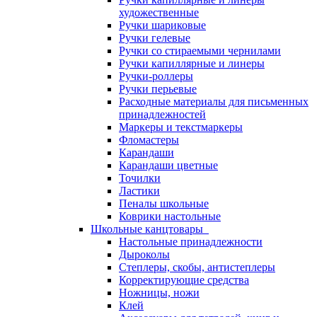
художественные
Ручки шариковые
Ручки гелевые
Ручки со стираемыми чернилами
Ручки капиллярные и линеры
Ручки-роллеры
Ручки перьевые
Расходные материалы для письменных
принадлежностей
Маркеры и текстмаркеры
Фломастеры
Карандаши
Карандаши цветные
Точилки
Ластики
Пеналы школьные
Коврики настольные
Школьные канцтовары
Настольные принадлежности
Дыроколы
Степлеры, скобы, антистеплеры
Корректирующие средства
Ножницы, ножи
Клей