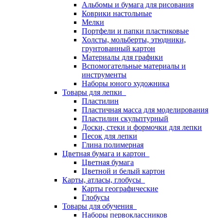
Альбомы и бумага для рисования
Коврики настольные
Мелки
Портфели и папки пластиковые
Холсты, мольберты, этюдники,
грунтованный картон
Материалы для графики
Вспомогательные материалы и
инструменты
Наборы юного художника
Товары для лепки
Пластилин
Пластичная масса для моделирования
Пластилин скульптурный
Доски, стеки и формочки для лепки
Песок для лепки
Глина полимерная
Цветная бумага и картон
Цветная бумага
Цветной и белый картон
Карты, атласы, глобусы
Карты географические
Глобусы
Товары для обучения
Наборы первоклассников