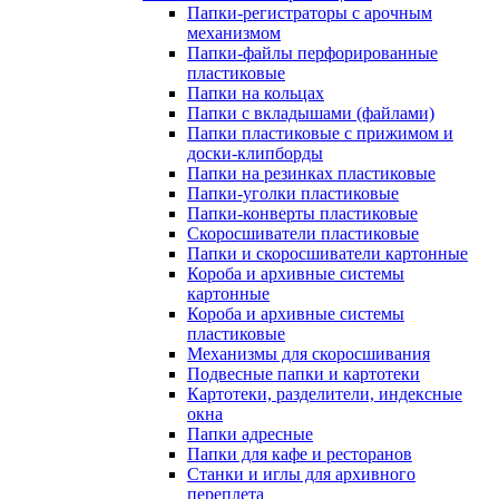
Папки-регистраторы с арочным
механизмом
Папки-файлы перфорированные
пластиковые
Папки на кольцах
Папки с вкладышами (файлами)
Папки пластиковые с прижимом и
доски-клипборды
Папки на резинках пластиковые
Папки-уголки пластиковые
Папки-конверты пластиковые
Скоросшиватели пластиковые
Папки и скоросшиватели картонные
Короба и архивные системы
картонные
Короба и архивные системы
пластиковые
Механизмы для скоросшивания
Подвесные папки и картотеки
Картотеки, разделители, индексные
окна
Папки адресные
Папки для кафе и ресторанов
Станки и иглы для архивного
переплета