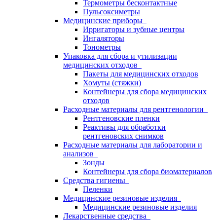
Термометры бесконтактные
Пульсоксиметры
Медицинские приборы
Ирригаторы и зубные центры
Ингаляторы
Тонометры
Упаковка для сбора и утилизации
медицинских отходов
Пакеты для медицинских отходов
Хомуты (стяжки)
Контейнеры для сбора медицинских
отходов
Расходные материалы для рентгенологии
Рентгеновские пленки
Реактивы для обработки
рентгеновских снимков
Расходные материалы для лаборатории и
анализов
Зонды
Контейнеры для сбора биоматериалов
Средства гигиены
Пеленки
Медицинские резиновые изделия
Медицинские резиновые изделия
Лекарственные средства