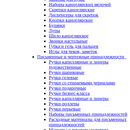
Наборы канцелярских мелочей
Скрепки канцелярские
Диспенсеры для скрепок
Кнопки канцелярские
Булавки
Лупы
Шило канцелярское
Звонки настольные
Губка и гель для пальцев
Иглы для чеков, заметок
Письменные и чертежные принадлежности
Ручки капиллярные и линеры
художественные
Ручки шариковые
Ручки гелевые
Ручки со стираемыми чернилами
Ручки подарочные
Ручки бизнес-класса
Ручки капиллярные и линеры
Ручки-роллеры
Ручки перьевые
Наборы письменных принадлежностей
Расходные материалы для письменных
принадлежностей
Маркеры и текстовыделители