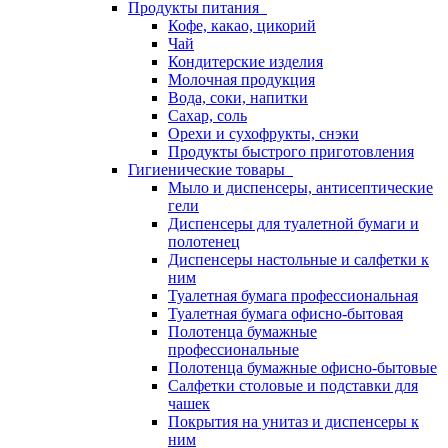
Продукты питания
Кофе, какао, цикорий
Чай
Кондитерские изделия
Молочная продукция
Вода, соки, напитки
Сахар, соль
Орехи и сухофрукты, снэки
Продукты быстрого приготовления
Гигиенические товары
Мыло и диспенсеры, антисептические
гели
Диспенсеры для туалетной бумаги и
полотенец
Диспенсеры настольные и салфетки к
ним
Туалетная бумага профессиональная
Туалетная бумага офисно-бытовая
Полотенца бумажные
профессиональные
Полотенца бумажные офисно-бытовые
Салфетки столовые и подставки для
чашек
Покрытия на унитаз и диспенсеры к
ним