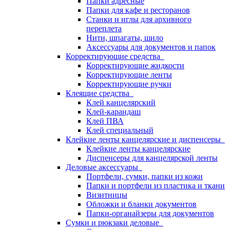
Папки адресные
Папки для кафе и ресторанов
Станки и иглы для архивного
переплета
Нити, шпагаты, шило
Аксессуары для документов и папок
Корректирующие средства
Корректирующие жидкости
Корректирующие ленты
Корректирующие ручки
Клеящие средства
Клей канцелярский
Клей-карандаш
Клей ПВА
Клей специальный
Клейкие ленты канцелярские и диспенсеры
Клейкие ленты канцелярские
Диспенсеры для канцелярской ленты
Деловые аксессуары
Портфели, сумки, папки из кожи
Папки и портфели из пластика и ткани
Визитницы
Обложки и бланки документов
Папки-органайзеры для документов
Сумки и рюкзаки деловые