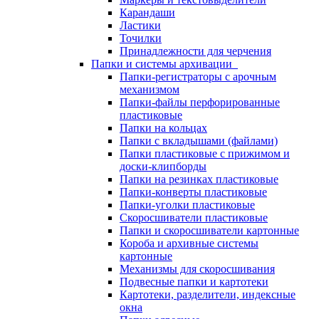
Карандаши
Ластики
Точилки
Принадлежности для черчения
Папки и системы архивации
Папки-регистраторы с арочным
механизмом
Папки-файлы перфорированные
пластиковые
Папки на кольцах
Папки с вкладышами (файлами)
Папки пластиковые с прижимом и
доски-клипборды
Папки на резинках пластиковые
Папки-конверты пластиковые
Папки-уголки пластиковые
Скоросшиватели пластиковые
Папки и скоросшиватели картонные
Короба и архивные системы
картонные
Механизмы для скоросшивания
Подвесные папки и картотеки
Картотеки, разделители, индексные
окна