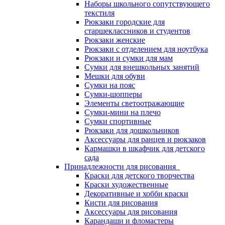
Наборы школьного сопутствующего
текстиля
Рюкзаки городские для
старшеклассников и студентов
Рюкзаки женские
Рюкзаки с отделением для ноутбука
Рюкзаки и сумки для мам
Сумки для внешкольных занятий
Мешки для обуви
Сумки на пояс
Сумки-шопперы
Элементы светоотражающие
Сумки-мини на плечо
Сумки спортивные
Рюкзаки для дошкольников
Аксессуары для ранцев и рюкзаков
Кармашки в шкафчик для детского
сада
Принадлежности для рисования
Краски для детского творчества
Краски художественные
Декоративные и хобби краски
Кисти для рисования
Аксессуары для рисования
Карандаши и фломастеры