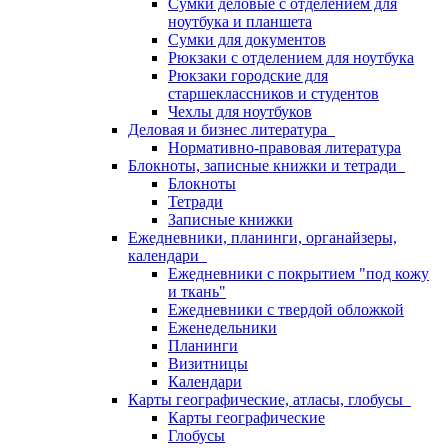
Сумки деловые с отделением для
ноутбука и планшета
Сумки для документов
Рюкзаки с отделением для ноутбука
Рюкзаки городские для
старшеклассников и студентов
Чехлы для ноутбуков
Деловая и бизнес литература
Нормативно-правовая литература
Блокноты, записные книжки и тетради
Блокноты
Тетради
Записные книжки
Ежедневники, планинги, органайзеры,
календари
Ежедневники с покрытием "под кожу
и ткань"
Ежедневники с твердой обложкой
Еженедельники
Планинги
Визитницы
Календари
Карты географические, атласы, глобусы
Карты географические
Глобусы