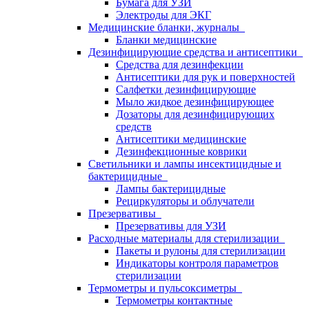
Бумага для УЗИ
Электроды для ЭКГ
Медицинские бланки, журналы
Бланки медицинские
Дезинфицирующие средства и антисептики
Средства для дезинфекции
Антисептики для рук и поверхностей
Салфетки дезинфицирующие
Мыло жидкое дезинфицирующее
Дозаторы для дезинфицирующих
средств
Антисептики медицинские
Дезинфекционные коврики
Светильники и лампы инсектицидные и
бактерицидные
Лампы бактерицидные
Рециркуляторы и облучатели
Презервативы
Презервативы для УЗИ
Расходные материалы для стерилизации
Пакеты и рулоны для стерилизации
Индикаторы контроля параметров
стерилизации
Термометры и пульсоксиметры
Термометры контактные