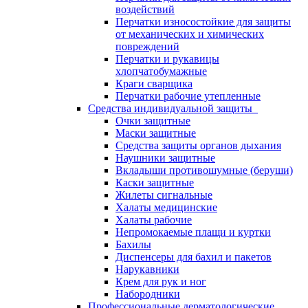
воздействий
Перчатки износостойкие для защиты
от механических и химических
повреждений
Перчатки и рукавицы
хлопчатобумажные
Краги сварщика
Перчатки рабочие утепленные
Средства индивидуальной защиты
Очки защитные
Маски защитные
Средства защиты органов дыхания
Наушники защитные
Вкладыши противошумные (беруши)
Каски защитные
Жилеты сигнальные
Халаты медицинские
Халаты рабочие
Непромокаемые плащи и куртки
Бахилы
Диспенсеры для бахил и пакетов
Нарукавники
Крем для рук и ног
Набородники
Профессиональные дерматологические