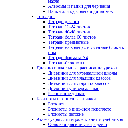
масла
Альбомы и папки для черчения
Папки для курсовых и дипломов
Тетради
Тетради для нот
Тетради 12-24 листов
Тетради 40-48 листов
Тетради более 60 листов
Тетради предметные
Тетради на кольцах и сменные блоки к
ним
Тетради формата А4
Тетради-блокноты
Дневники школьные, расписание уроков
Дневники для музыкальной школы
Дневники для младших классов
Дневники для старших классов
Дневники универсальные
Расписание уроков
Блокноты и записные книжки
Блокноты
Блокноты в книжном переплете
Блокноты детские
Аксессуары для тетрадей, книг и учебников
Обложки для книг, тетрадей и