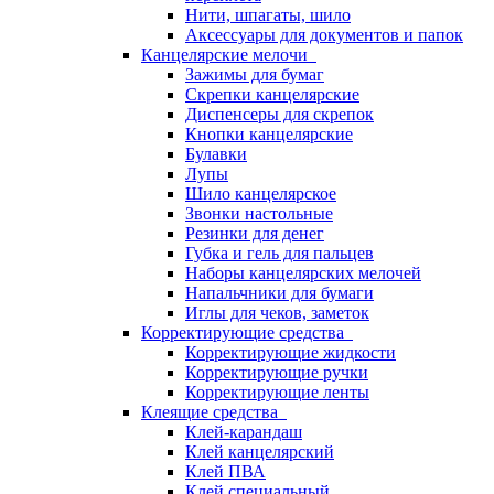
Нити, шпагаты, шило
Аксессуары для документов и папок
Канцелярские мелочи
Зажимы для бумаг
Скрепки канцелярские
Диспенсеры для скрепок
Кнопки канцелярские
Булавки
Лупы
Шило канцелярское
Звонки настольные
Резинки для денег
Губка и гель для пальцев
Наборы канцелярских мелочей
Напальчники для бумаги
Иглы для чеков, заметок
Корректирующие средства
Корректирующие жидкости
Корректирующие ручки
Корректирующие ленты
Клеящие средства
Клей-карандаш
Клей канцелярский
Клей ПВА
Клей специальный