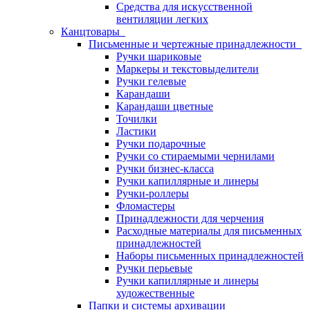
Средства для искусственной
вентиляции легких
Канцтовары
Письменные и чертежные принадлежности
Ручки шариковые
Маркеры и текстовыделители
Ручки гелевые
Карандаши
Карандаши цветные
Точилки
Ластики
Ручки подарочные
Ручки со стираемыми чернилами
Ручки бизнес-класса
Ручки капиллярные и линеры
Ручки-роллеры
Фломастеры
Принадлежности для черчения
Расходные материалы для письменных
принадлежностей
Наборы письменных принадлежностей
Ручки перьевые
Ручки капиллярные и линеры
художественные
Папки и системы архивации