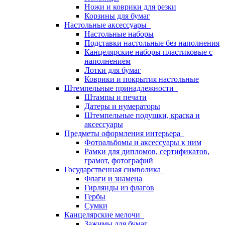
Ножи и коврики для резки
Корзины для бумаг
Настольные аксессуары
Настольные наборы
Подставки настольные без наполнения
Канцелярские наборы пластиковые с
наполнением
Лотки для бумаг
Коврики и покрытия настольные
Штемпельные принадлежности
Штампы и печати
Датеры и нумераторы
Штемпельные подушки, краска и
аксессуары
Предметы оформления интерьера
Фотоальбомы и аксессуары к ним
Рамки для дипломов, сертификатов,
грамот, фотографий
Государственная символика
Флаги и знамена
Гирлянды из флагов
Гербы
Сумки
Канцелярские мелочи
Зажимы для бумаг