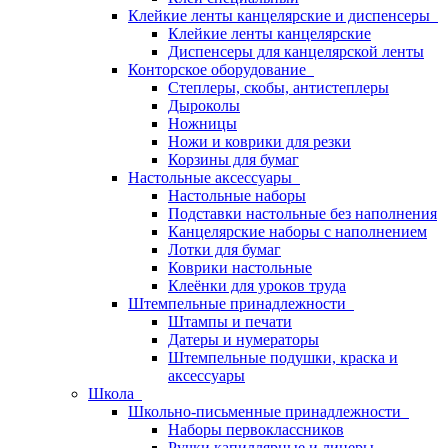
Клейкие ленты канцелярские и диспенсеры
Клейкие ленты канцелярские
Диспенсеры для канцелярской ленты
Конторское оборудование
Степлеры, скобы, антистеплеры
Дыроколы
Ножницы
Ножи и коврики для резки
Корзины для бумаг
Настольные аксессуары
Настольные наборы
Подставки настольные без наполнения
Канцелярские наборы с наполнением
Лотки для бумаг
Коврики настольные
Клеёнки для уроков труда
Штемпельные принадлежности
Штампы и печати
Датеры и нумераторы
Штемпельные подушки, краска и
аксессуары
Школа
Школьно-письменные принадлежности
Наборы первоклассников
Ручки капиллярные и линеры