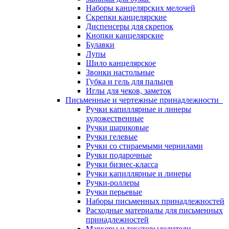
Наборы канцелярских мелочей
Скрепки канцелярские
Диспенсеры для скрепок
Кнопки канцелярские
Булавки
Лупы
Шило канцелярское
Звонки настольные
Губка и гель для пальцев
Иглы для чеков, заметок
Письменные и чертежные принадлежности
Ручки капиллярные и линеры
художественные
Ручки шариковые
Ручки гелевые
Ручки со стираемыми чернилами
Ручки подарочные
Ручки бизнес-класса
Ручки капиллярные и линеры
Ручки-роллеры
Ручки перьевые
Наборы письменных принадлежностей
Расходные материалы для письменных
принадлежностей
Маркеры и текстовыделители