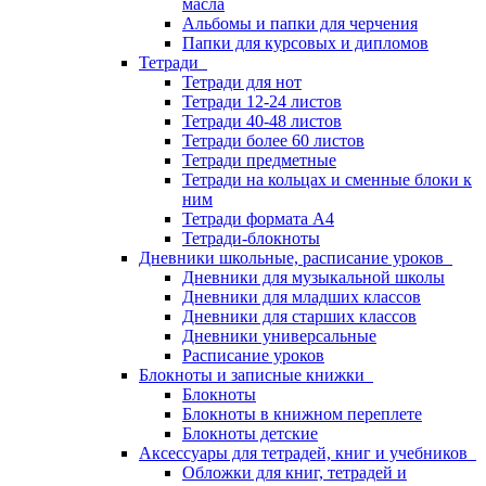
масла
Альбомы и папки для черчения
Папки для курсовых и дипломов
Тетради
Тетради для нот
Тетради 12-24 листов
Тетради 40-48 листов
Тетради более 60 листов
Тетради предметные
Тетради на кольцах и сменные блоки к
ним
Тетради формата А4
Тетради-блокноты
Дневники школьные, расписание уроков
Дневники для музыкальной школы
Дневники для младших классов
Дневники для старших классов
Дневники универсальные
Расписание уроков
Блокноты и записные книжки
Блокноты
Блокноты в книжном переплете
Блокноты детские
Аксессуары для тетрадей, книг и учебников
Обложки для книг, тетрадей и