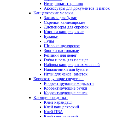
Нити, шпагаты, шило
Аксессуары для документов и папок
Канцелярские мелочи
Зажимы для бумаг
Скрепки канцелярские
Диспенсеры для скрепок
Кнопки канцелярские
Булавки
Лупы
Шило канцелярское
Звонки настольные
Резинки для денег
Губка и гель для пальцев
Наборы канцелярских мелочей
Напальчники для бумаги
Иглы для чеков, заметок
Корректирующие средства
Корректирующие жидкости
Корректирующие ручки
Корректирующие ленты
Клеящие средства
Клей-карандаш
Клей канцелярский
Клей ПВА
Клей специальный