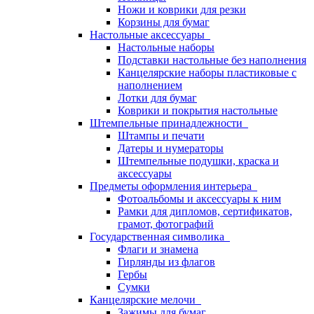
Ножи и коврики для резки
Корзины для бумаг
Настольные аксессуары
Настольные наборы
Подставки настольные без наполнения
Канцелярские наборы пластиковые с
наполнением
Лотки для бумаг
Коврики и покрытия настольные
Штемпельные принадлежности
Штампы и печати
Датеры и нумераторы
Штемпельные подушки, краска и
аксессуары
Предметы оформления интерьера
Фотоальбомы и аксессуары к ним
Рамки для дипломов, сертификатов,
грамот, фотографий
Государственная символика
Флаги и знамена
Гирлянды из флагов
Гербы
Сумки
Канцелярские мелочи
Зажимы для бумаг