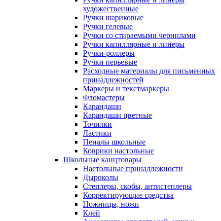
художественные
Ручки шариковые
Ручки гелевые
Ручки со стираемыми чернилами
Ручки капиллярные и линеры
Ручки-роллеры
Ручки перьевые
Расходные материалы для письменных
принадлежностей
Маркеры и текстмаркеры
Фломастеры
Карандаши
Карандаши цветные
Точилки
Ластики
Пеналы школьные
Коврики настольные
Школьные канцтовары
Настольные принадлежности
Дыроколы
Степлеры, скобы, антистеплеры
Корректирующие средства
Ножницы, ножи
Клей