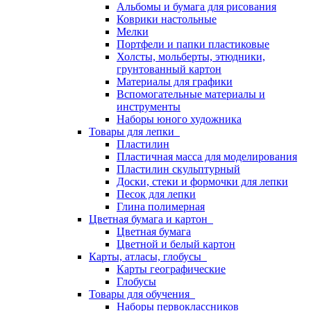
Альбомы и бумага для рисования
Коврики настольные
Мелки
Портфели и папки пластиковые
Холсты, мольберты, этюдники,
грунтованный картон
Материалы для графики
Вспомогательные материалы и
инструменты
Наборы юного художника
Товары для лепки
Пластилин
Пластичная масса для моделирования
Пластилин скульптурный
Доски, стеки и формочки для лепки
Песок для лепки
Глина полимерная
Цветная бумага и картон
Цветная бумага
Цветной и белый картон
Карты, атласы, глобусы
Карты географические
Глобусы
Товары для обучения
Наборы первоклассников