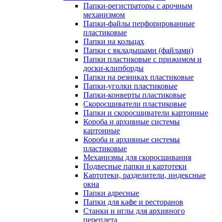
Папки-регистраторы с арочным
механизмом
Папки-файлы перфорированные
пластиковые
Папки на кольцах
Папки с вкладышами (файлами)
Папки пластиковые с прижимом и
доски-клипборды
Папки на резинках пластиковые
Папки-уголки пластиковые
Папки-конверты пластиковые
Скоросшиватели пластиковые
Папки и скоросшиватели картонные
Короба и архивные системы
картонные
Короба и архивные системы
пластиковые
Механизмы для скоросшивания
Подвесные папки и картотеки
Картотеки, разделители, индексные
окна
Папки адресные
Папки для кафе и ресторанов
Станки и иглы для архивного
переплета