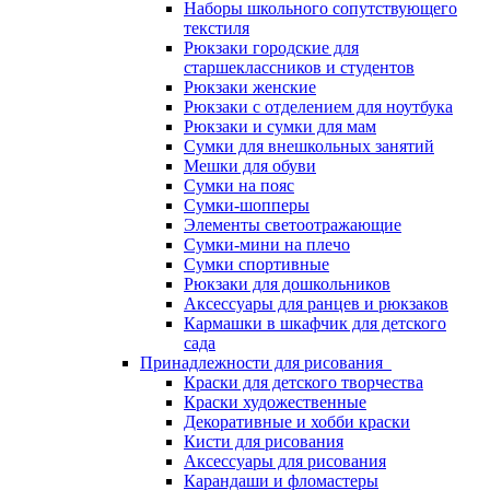
Наборы школьного сопутствующего
текстиля
Рюкзаки городские для
старшеклассников и студентов
Рюкзаки женские
Рюкзаки с отделением для ноутбука
Рюкзаки и сумки для мам
Сумки для внешкольных занятий
Мешки для обуви
Сумки на пояс
Сумки-шопперы
Элементы светоотражающие
Сумки-мини на плечо
Сумки спортивные
Рюкзаки для дошкольников
Аксессуары для ранцев и рюкзаков
Кармашки в шкафчик для детского
сада
Принадлежности для рисования
Краски для детского творчества
Краски художественные
Декоративные и хобби краски
Кисти для рисования
Аксессуары для рисования
Карандаши и фломастеры