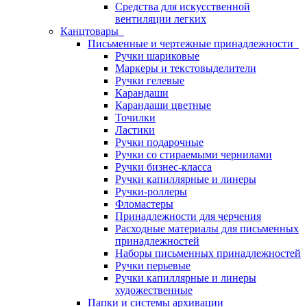
Средства для искусственной
вентиляции легких
Канцтовары
Письменные и чертежные принадлежности
Ручки шариковые
Маркеры и текстовыделители
Ручки гелевые
Карандаши
Карандаши цветные
Точилки
Ластики
Ручки подарочные
Ручки со стираемыми чернилами
Ручки бизнес-класса
Ручки капиллярные и линеры
Ручки-роллеры
Фломастеры
Принадлежности для черчения
Расходные материалы для письменных
принадлежностей
Наборы письменных принадлежностей
Ручки перьевые
Ручки капиллярные и линеры
художественные
Папки и системы архивации