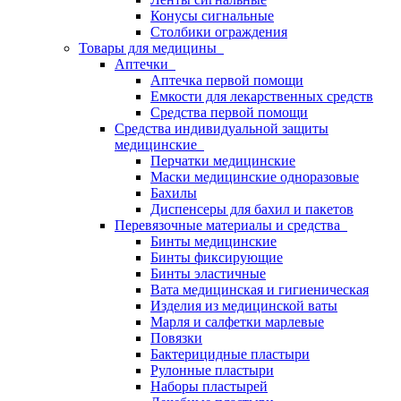
Конусы сигнальные
Столбики ограждения
Товары для медицины
Аптечки
Аптечка первой помощи
Емкости для лекарственных средств
Средства первой помощи
Средства индивидуальной защиты
медицинские
Перчатки медицинские
Маски медицинские одноразовые
Бахилы
Диспенсеры для бахил и пакетов
Перевязочные материалы и средства
Бинты медицинские
Бинты фиксирующие
Бинты эластичные
Вата медицинская и гигиеническая
Изделия из медицинской ваты
Марля и салфетки марлевые
Повязки
Бактерицидные пластыри
Рулонные пластыри
Наборы пластырей