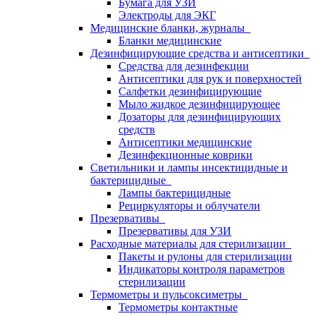
Бумага для УЗИ
Электроды для ЭКГ
Медицинские бланки, журналы
Бланки медицинские
Дезинфицирующие средства и антисептики
Средства для дезинфекции
Антисептики для рук и поверхностей
Салфетки дезинфицирующие
Мыло жидкое дезинфицирующее
Дозаторы для дезинфицирующих
средств
Антисептики медицинские
Дезинфекционные коврики
Светильники и лампы инсектицидные и
бактерицидные
Лампы бактерицидные
Рециркуляторы и облучатели
Презервативы
Презервативы для УЗИ
Расходные материалы для стерилизации
Пакеты и рулоны для стерилизации
Индикаторы контроля параметров
стерилизации
Термометры и пульсоксиметры
Термометры контактные