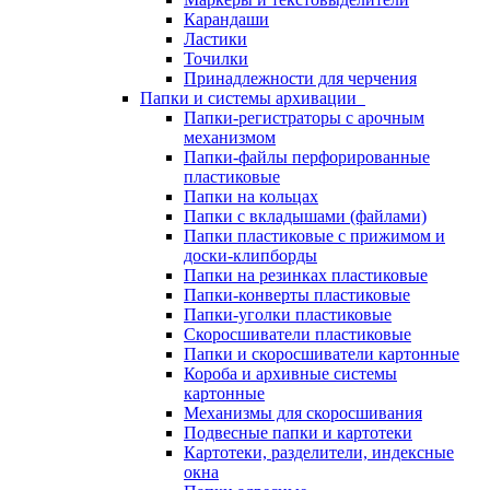
Карандаши
Ластики
Точилки
Принадлежности для черчения
Папки и системы архивации
Папки-регистраторы с арочным
механизмом
Папки-файлы перфорированные
пластиковые
Папки на кольцах
Папки с вкладышами (файлами)
Папки пластиковые с прижимом и
доски-клипборды
Папки на резинках пластиковые
Папки-конверты пластиковые
Папки-уголки пластиковые
Скоросшиватели пластиковые
Папки и скоросшиватели картонные
Короба и архивные системы
картонные
Механизмы для скоросшивания
Подвесные папки и картотеки
Картотеки, разделители, индексные
окна