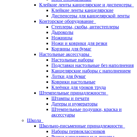
Клейкие ленты канцелярские и диспенсеры
Клейкие ленты канцелярские
Диспенсеры для канцелярской ленты
Конторское оборудование
Степлеры, скобы, антистеплеры
Дыроколы
Ножницы
Ножи и коврики для резки
Корзины для бумаг
Настольные аксессуары
Настольные наборы
Подставки настольные без наполнения
Канцелярские наборы с наполнением
Лотки для бумаг
Коврики настольные
Клеёнки для уроков труда
Штемпельные принадлежности
Штампы и печати
Датеры и нумераторы
Штемпельные подушки, краска и
аксессуары
Школа
Школьно-письменные принадлежности
Наборы первоклассников
Ручки капиллярные и линеры