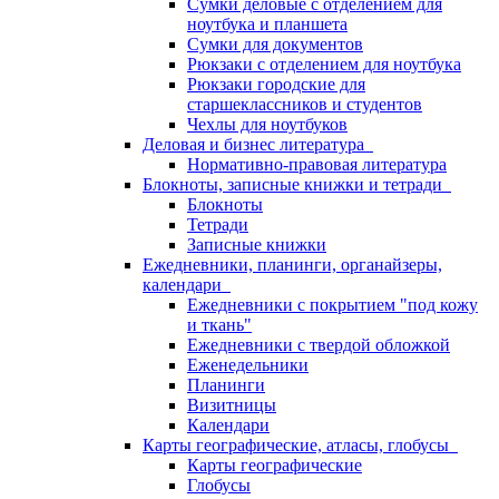
Сумки деловые с отделением для
ноутбука и планшета
Сумки для документов
Рюкзаки с отделением для ноутбука
Рюкзаки городские для
старшеклассников и студентов
Чехлы для ноутбуков
Деловая и бизнес литература
Нормативно-правовая литература
Блокноты, записные книжки и тетради
Блокноты
Тетради
Записные книжки
Ежедневники, планинги, органайзеры,
календари
Ежедневники с покрытием "под кожу
и ткань"
Ежедневники с твердой обложкой
Еженедельники
Планинги
Визитницы
Календари
Карты географические, атласы, глобусы
Карты географические
Глобусы