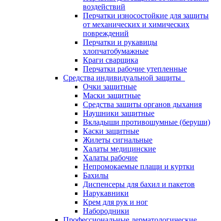
воздействий
Перчатки износостойкие для защиты
от механических и химических
повреждений
Перчатки и рукавицы
хлопчатобумажные
Краги сварщика
Перчатки рабочие утепленные
Средства индивидуальной защиты
Очки защитные
Маски защитные
Средства защиты органов дыхания
Наушники защитные
Вкладыши противошумные (беруши)
Каски защитные
Жилеты сигнальные
Халаты медицинские
Халаты рабочие
Непромокаемые плащи и куртки
Бахилы
Диспенсеры для бахил и пакетов
Нарукавники
Крем для рук и ног
Набородники
Профессиональные дерматологические