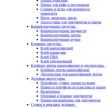
Папки адресные
Папки для кафе и ресторанов
Станки и иглы для архивного
переплета
Нити, шпагаты, шило
Аксессуары для документов и папок
Корректирующие средства
Корректирующие жидкости
Корректирующие ленты
Корректирующие ручки
Клеящие средства
Клей канцелярский
Клей-карандаш
Клей ПВА
Клей специальный
Клейкие ленты канцелярские и диспенсеры
Клейкие ленты канцелярские
Диспенсеры для канцелярской ленты
Деловые аксессуары
Портфели, сумки, папки из кожи
Папки и портфели из пластика и ткани
Визитницы
Обложки и бланки документов
Папки-органайзеры для документов
Сумки и рюкзаки деловые