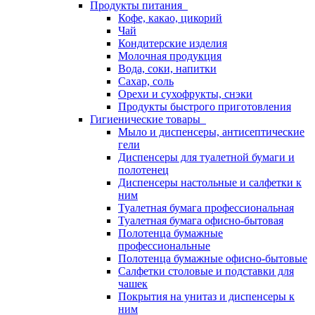
Продукты питания
Кофе, какао, цикорий
Чай
Кондитерские изделия
Молочная продукция
Вода, соки, напитки
Сахар, соль
Орехи и сухофрукты, снэки
Продукты быстрого приготовления
Гигиенические товары
Мыло и диспенсеры, антисептические
гели
Диспенсеры для туалетной бумаги и
полотенец
Диспенсеры настольные и салфетки к
ним
Туалетная бумага профессиональная
Туалетная бумага офисно-бытовая
Полотенца бумажные
профессиональные
Полотенца бумажные офисно-бытовые
Салфетки столовые и подставки для
чашек
Покрытия на унитаз и диспенсеры к
ним