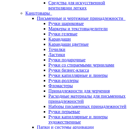
Средства для искусственной
вентиляции легких
Канцтовары
Письменные и чертежные принадлежности
Ручки шариковые
Маркеры и текстовыделители
Ручки гелевые
Карандаши
Карандаши цветные
Точилки
Ластики
Ручки подарочные
Ручки со стираемыми чернилами
Ручки бизнес-класса
Ручки капиллярные и линеры
Ручки-роллеры
Фломастеры
Принадлежности для черчения
Расходные материалы для письменных
принадлежностей
Наборы письменных принадлежностей
Ручки перьевые
Ручки капиллярные и линеры
художественные
Папки и системы архивации