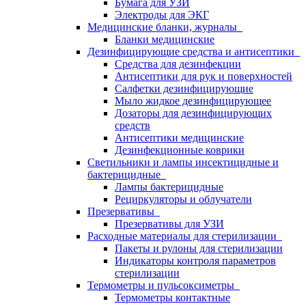
Бумага для УЗИ
Электроды для ЭКГ
Медицинские бланки, журналы
Бланки медицинские
Дезинфицирующие средства и антисептики
Средства для дезинфекции
Антисептики для рук и поверхностей
Салфетки дезинфицирующие
Мыло жидкое дезинфицирующее
Дозаторы для дезинфицирующих
средств
Антисептики медицинские
Дезинфекционные коврики
Светильники и лампы инсектицидные и
бактерицидные
Лампы бактерицидные
Рециркуляторы и облучатели
Презервативы
Презервативы для УЗИ
Расходные материалы для стерилизации
Пакеты и рулоны для стерилизации
Индикаторы контроля параметров
стерилизации
Термометры и пульсоксиметры
Термометры контактные