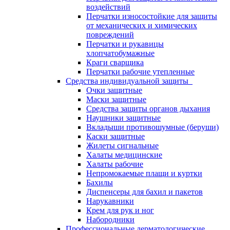
воздействий
Перчатки износостойкие для защиты
от механических и химических
повреждений
Перчатки и рукавицы
хлопчатобумажные
Краги сварщика
Перчатки рабочие утепленные
Средства индивидуальной защиты
Очки защитные
Маски защитные
Средства защиты органов дыхания
Наушники защитные
Вкладыши противошумные (беруши)
Каски защитные
Жилеты сигнальные
Халаты медицинские
Халаты рабочие
Непромокаемые плащи и куртки
Бахилы
Диспенсеры для бахил и пакетов
Нарукавники
Крем для рук и ног
Набородники
Профессиональные дерматологические