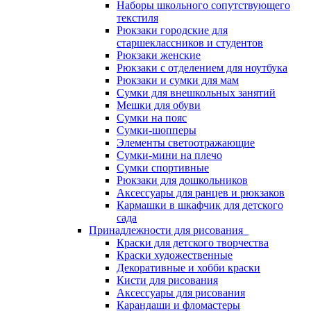
Наборы школьного сопутствующего
текстиля
Рюкзаки городские для
старшеклассников и студентов
Рюкзаки женские
Рюкзаки с отделением для ноутбука
Рюкзаки и сумки для мам
Сумки для внешкольных занятий
Мешки для обуви
Сумки на пояс
Сумки-шопперы
Элементы светоотражающие
Сумки-мини на плечо
Сумки спортивные
Рюкзаки для дошкольников
Аксессуары для ранцев и рюкзаков
Кармашки в шкафчик для детского
сада
Принадлежности для рисования
Краски для детского творчества
Краски художественные
Декоративные и хобби краски
Кисти для рисования
Аксессуары для рисования
Карандаши и фломастеры