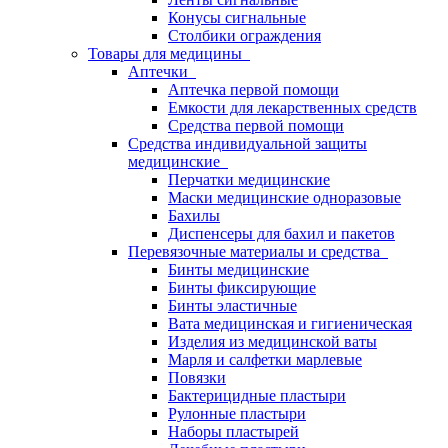
Конусы сигнальные
Столбики ограждения
Товары для медицины
Аптечки
Аптечка первой помощи
Емкости для лекарственных средств
Средства первой помощи
Средства индивидуальной защиты
медицинские
Перчатки медицинские
Маски медицинские одноразовые
Бахилы
Диспенсеры для бахил и пакетов
Перевязочные материалы и средства
Бинты медицинские
Бинты фиксирующие
Бинты эластичные
Вата медицинская и гигиеническая
Изделия из медицинской ваты
Марля и салфетки марлевые
Повязки
Бактерицидные пластыри
Рулонные пластыри
Наборы пластырей