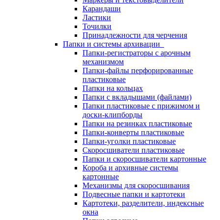
Карандаши
Ластики
Точилки
Принадлежности для черчения
Папки и системы архивации
Папки-регистраторы с арочным
механизмом
Папки-файлы перфорированные
пластиковые
Папки на кольцах
Папки с вкладышами (файлами)
Папки пластиковые с прижимом и
доски-клипборды
Папки на резинках пластиковые
Папки-конверты пластиковые
Папки-уголки пластиковые
Скоросшиватели пластиковые
Папки и скоросшиватели картонные
Короба и архивные системы
картонные
Механизмы для скоросшивания
Подвесные папки и картотеки
Картотеки, разделители, индексные
окна