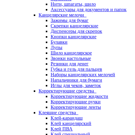
Нити, шпагаты, шило
Аксессуары для документов и папок
Канцелярские мелочи
Зажимы для бумаг
Скрепки канцелярские
Диспенсеры для скрепок
Кнопки канцелярские
Булавки
Лупы
Шило канцелярское
Звонки настольные
Резинки для денег
Губка и гель для пальцев
Наборы канцелярских мелочей
Напальчники для бумаги
Иглы для чеков, заметок
Корректирующие средства
Корректирующие жидкости
Корректирующие ручки
Корректирующие ленты
Клеящие средства
Клей-карандаш
Клей канцелярский
Клей ПВА
Клей специальный