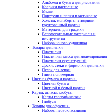
Альбомы и бумага для рисования
Коврики настольные
Мелки
Портфели и папки пластиковые
Холсты, мольберты, этюдники,
грунтованный картон
Материалы для графики
Вспомогательные материалы и
инструменты
Наборы юного художника
Товары для лепки
Пластилин
Пластичная масса для моделирования
Пластилин скульптурный
Доски, стеки и формочки для лепки
Песок для лепки
Глина полимерная
Цветная бумага и картон
Цветная бумага
Цветной и белый картон
Карты, атласы, глобусы
Карты географические
Глобусы
Товары для обучения
Наборы первоклассников