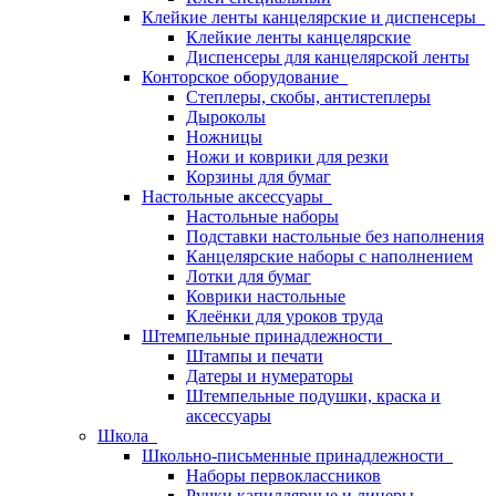
Клейкие ленты канцелярские и диспенсеры
Клейкие ленты канцелярские
Диспенсеры для канцелярской ленты
Конторское оборудование
Степлеры, скобы, антистеплеры
Дыроколы
Ножницы
Ножи и коврики для резки
Корзины для бумаг
Настольные аксессуары
Настольные наборы
Подставки настольные без наполнения
Канцелярские наборы с наполнением
Лотки для бумаг
Коврики настольные
Клеёнки для уроков труда
Штемпельные принадлежности
Штампы и печати
Датеры и нумераторы
Штемпельные подушки, краска и
аксессуары
Школа
Школьно-письменные принадлежности
Наборы первоклассников
Ручки капиллярные и линеры