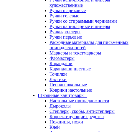
художественные
Ручки шариковые
Ручки гелевые
Ручки со стираемыми чернилами
Ручки капиллярные и линеры
Ручки-роллеры
Ручки перьевые
Расходные материалы для письменных
принадлежностей
Маркеры и текстмаркеры
Фломастеры
Карандаши
Карандаши цветные
Точилки
Ластики
Пеналы школьные
Коврики настольные
Школьные канцтовары
Настольные принадлежности
Дыроколы
Степлеры, скобы, антистеплеры
Корректирующие средства
Ножницы, ножи
Клей