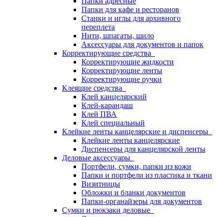
Папки адресные
Папки для кафе и ресторанов
Станки и иглы для архивного
переплета
Нити, шпагаты, шило
Аксессуары для документов и папок
Корректирующие средства
Корректирующие жидкости
Корректирующие ленты
Корректирующие ручки
Клеящие средства
Клей канцелярский
Клей-карандаш
Клей ПВА
Клей специальный
Клейкие ленты канцелярские и диспенсеры
Клейкие ленты канцелярские
Диспенсеры для канцелярской ленты
Деловые аксессуары
Портфели, сумки, папки из кожи
Папки и портфели из пластика и ткани
Визитницы
Обложки и бланки документов
Папки-органайзеры для документов
Сумки и рюкзаки деловые