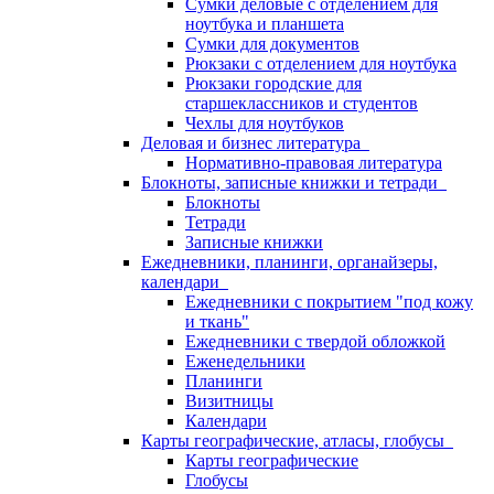
Сумки деловые с отделением для
ноутбука и планшета
Сумки для документов
Рюкзаки с отделением для ноутбука
Рюкзаки городские для
старшеклассников и студентов
Чехлы для ноутбуков
Деловая и бизнес литература
Нормативно-правовая литература
Блокноты, записные книжки и тетради
Блокноты
Тетради
Записные книжки
Ежедневники, планинги, органайзеры,
календари
Ежедневники с покрытием "под кожу
и ткань"
Ежедневники с твердой обложкой
Еженедельники
Планинги
Визитницы
Календари
Карты географические, атласы, глобусы
Карты географические
Глобусы