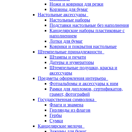
Ножи и коврики для резки
Корзины для бумаг
Настольные аксессуары
Настольные наборы
Подставки настольные без наполнения
Канцелярские наборы пластиковые с
наполнением
Лотки для бумаг
Коврики и покрытия настольные
Штемпельные принадлежности
Штампы и печати
Датеры и нумераторы
Штемпельные подушки, краска и
аксессуары
Предметы оформления интерьера
Фотоальбомы и аксессуары к ним
Рамки для дипломов, сертификатов,
грамот, фотографий
Государственная символика
Флаги и знамена
Гирлянды из флагов
Гербы
Сумки
Канцелярские мелочи
Зажимы для бумаг