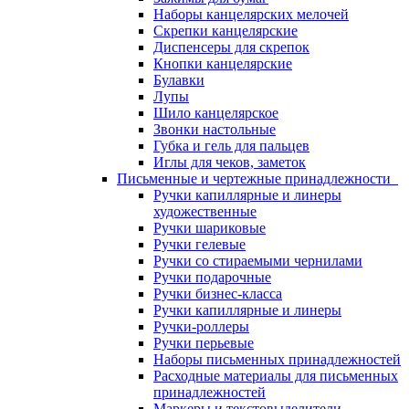
Наборы канцелярских мелочей
Скрепки канцелярские
Диспенсеры для скрепок
Кнопки канцелярские
Булавки
Лупы
Шило канцелярское
Звонки настольные
Губка и гель для пальцев
Иглы для чеков, заметок
Письменные и чертежные принадлежности
Ручки капиллярные и линеры
художественные
Ручки шариковые
Ручки гелевые
Ручки со стираемыми чернилами
Ручки подарочные
Ручки бизнес-класса
Ручки капиллярные и линеры
Ручки-роллеры
Ручки перьевые
Наборы письменных принадлежностей
Расходные материалы для письменных
принадлежностей
Маркеры и текстовыделители