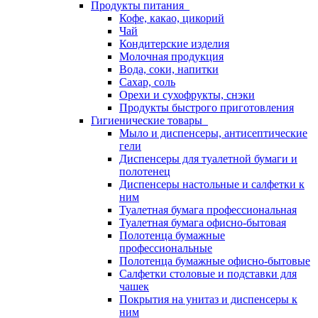
Продукты питания
Кофе, какао, цикорий
Чай
Кондитерские изделия
Молочная продукция
Вода, соки, напитки
Сахар, соль
Орехи и сухофрукты, снэки
Продукты быстрого приготовления
Гигиенические товары
Мыло и диспенсеры, антисептические
гели
Диспенсеры для туалетной бумаги и
полотенец
Диспенсеры настольные и салфетки к
ним
Туалетная бумага профессиональная
Туалетная бумага офисно-бытовая
Полотенца бумажные
профессиональные
Полотенца бумажные офисно-бытовые
Салфетки столовые и подставки для
чашек
Покрытия на унитаз и диспенсеры к
ним