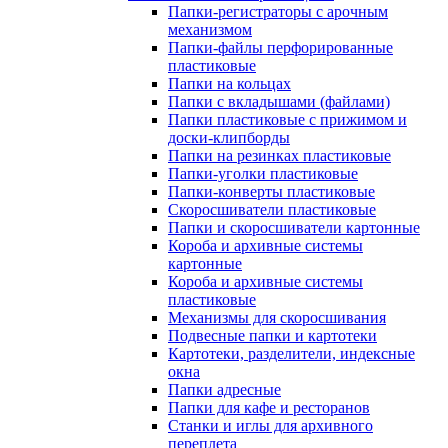
Папки-регистраторы с арочным
механизмом
Папки-файлы перфорированные
пластиковые
Папки на кольцах
Папки с вкладышами (файлами)
Папки пластиковые с прижимом и
доски-клипборды
Папки на резинках пластиковые
Папки-уголки пластиковые
Папки-конверты пластиковые
Скоросшиватели пластиковые
Папки и скоросшиватели картонные
Короба и архивные системы
картонные
Короба и архивные системы
пластиковые
Механизмы для скоросшивания
Подвесные папки и картотеки
Картотеки, разделители, индексные
окна
Папки адресные
Папки для кафе и ресторанов
Станки и иглы для архивного
переплета