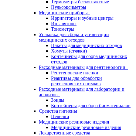
Термометры бесконтактные
Пульсоксиметры
Медицинские приборы
Ирригаторы и зубные центры
Ингаляторы
Тонометры
Упаковка для сбора и утилизации
медицинских отходов
Пакеты для медицинских отходов
Хомуты (стяжки)
Контейнеры для сбора медицинских
отходов
Расходные материалы для рентгенологии
Рентгеновские пленки
Реактивы для обработки
рентгеновских снимков
Расходные материалы для лаборатории и
анализов
Зонды
Контейнеры для сбора биоматериалов
Средства гигиены
Пеленки
Медицинские резиновые изделия
Медицинские резиновые изделия
Лекарственные средства