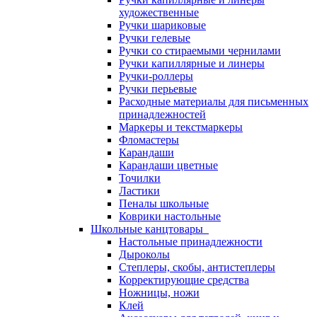
художественные
Ручки шариковые
Ручки гелевые
Ручки со стираемыми чернилами
Ручки капиллярные и линеры
Ручки-роллеры
Ручки перьевые
Расходные материалы для письменных
принадлежностей
Маркеры и текстмаркеры
Фломастеры
Карандаши
Карандаши цветные
Точилки
Ластики
Пеналы школьные
Коврики настольные
Школьные канцтовары
Настольные принадлежности
Дыроколы
Степлеры, скобы, антистеплеры
Корректирующие средства
Ножницы, ножи
Клей