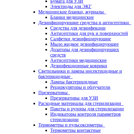
Бумага для УЗИ
Электроды для ЭКГ
Медицинские бланки, журналы
Бланки медицинские
Дезинфицирующие средства и антисептики
Средства для дезинфекции
Антисептики для рук и поверхностей
Салфетки дезинфицирующие
Мыло жидкое дезинфицирующее
Дозаторы для дезинфицирующих
средств
Антисептики медицинские
Дезинфекционные коврики
Светильники и лампы инсектицидные и
бактерицидные
Лампы бактерицидные
Рециркуляторы и облучатели
Презервативы
Презервативы для УЗИ
Расходные материалы для стерилизации
Пакеты и рулоны для стерилизации
Индикаторы контроля параметров
стерилизации
Термометры и пульсоксиметры
Термометры контактные