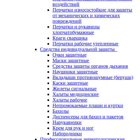
воздействий
Перчатки износостойкие для защиты
от механических и химических
повреждений
Перчатки и рукавицы
хлопчатобумажные
Краги сварщика
Перчатки рабочие утепленные
Средства индивидуальной защиты
Очки защитные
Маски защитные
Средства защиты органов дыхания
Наушники защитные
Вкладыши противошумные (беруши)
Каски защитные
Жилеты сигнальные
Халаты медицинские
Халаты рабочие
Непромокаемые плащи и куртки
Бахилы
Диспенсеры для бахил и пакетов
Нарукавники
Крем для рук и ног
Набородники
Профессиональные дерматологические