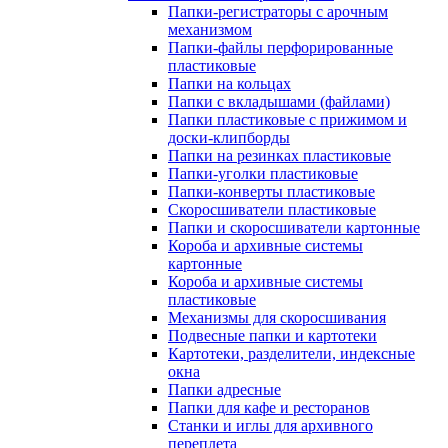
Папки-регистраторы с арочным
механизмом
Папки-файлы перфорированные
пластиковые
Папки на кольцах
Папки с вкладышами (файлами)
Папки пластиковые с прижимом и
доски-клипборды
Папки на резинках пластиковые
Папки-уголки пластиковые
Папки-конверты пластиковые
Скоросшиватели пластиковые
Папки и скоросшиватели картонные
Короба и архивные системы
картонные
Короба и архивные системы
пластиковые
Механизмы для скоросшивания
Подвесные папки и картотеки
Картотеки, разделители, индексные
окна
Папки адресные
Папки для кафе и ресторанов
Станки и иглы для архивного
переплета