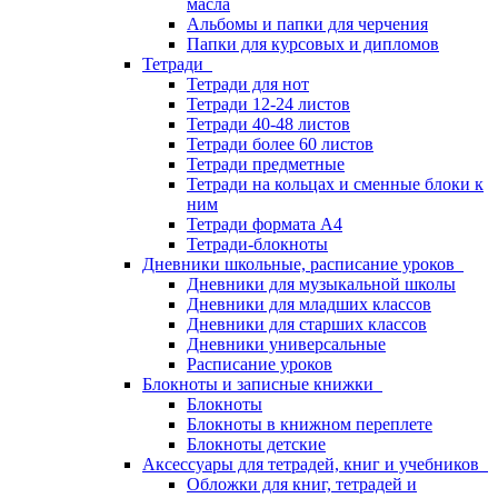
масла
Альбомы и папки для черчения
Папки для курсовых и дипломов
Тетради
Тетради для нот
Тетради 12-24 листов
Тетради 40-48 листов
Тетради более 60 листов
Тетради предметные
Тетради на кольцах и сменные блоки к
ним
Тетради формата А4
Тетради-блокноты
Дневники школьные, расписание уроков
Дневники для музыкальной школы
Дневники для младших классов
Дневники для старших классов
Дневники универсальные
Расписание уроков
Блокноты и записные книжки
Блокноты
Блокноты в книжном переплете
Блокноты детские
Аксессуары для тетрадей, книг и учебников
Обложки для книг, тетрадей и