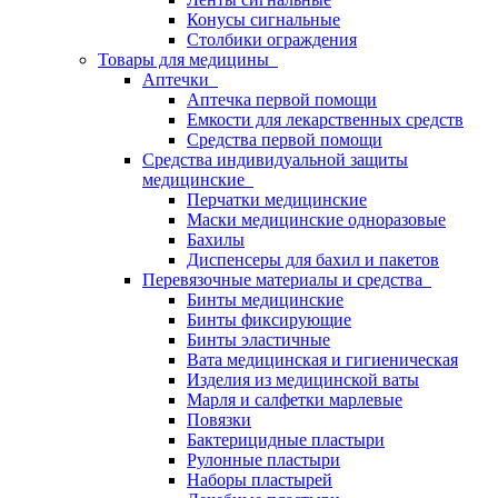
Конусы сигнальные
Столбики ограждения
Товары для медицины
Аптечки
Аптечка первой помощи
Емкости для лекарственных средств
Средства первой помощи
Средства индивидуальной защиты
медицинские
Перчатки медицинские
Маски медицинские одноразовые
Бахилы
Диспенсеры для бахил и пакетов
Перевязочные материалы и средства
Бинты медицинские
Бинты фиксирующие
Бинты эластичные
Вата медицинская и гигиеническая
Изделия из медицинской ваты
Марля и салфетки марлевые
Повязки
Бактерицидные пластыри
Рулонные пластыри
Наборы пластырей