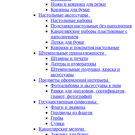
Ножи и коврики для резки
Корзины для бумаг
Настольные аксессуары
Настольные наборы
Подставки настольные без наполнения
Канцелярские наборы пластиковые с
наполнением
Лотки для бумаг
Коврики и покрытия настольные
Штемпельные принадлежности
Штампы и печати
Датеры и нумераторы
Штемпельные подушки, краска и
аксессуары
Предметы оформления интерьера
Фотоальбомы и аксессуары к ним
Рамки для дипломов, сертификатов,
грамот, фотографий
Государственная символика
Флаги и знамена
Гирлянды из флагов
Гербы
Сумки
Канцелярские мелочи
Зажимы для бумаг