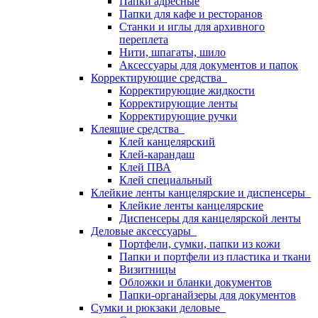
Папки адресные
Папки для кафе и ресторанов
Станки и иглы для архивного
переплета
Нити, шпагаты, шило
Аксессуары для документов и папок
Корректирующие средства
Корректирующие жидкости
Корректирующие ленты
Корректирующие ручки
Клеящие средства
Клей канцелярский
Клей-карандаш
Клей ПВА
Клей специальный
Клейкие ленты канцелярские и диспенсеры
Клейкие ленты канцелярские
Диспенсеры для канцелярской ленты
Деловые аксессуары
Портфели, сумки, папки из кожи
Папки и портфели из пластика и ткани
Визитницы
Обложки и бланки документов
Папки-органайзеры для документов
Сумки и рюкзаки деловые