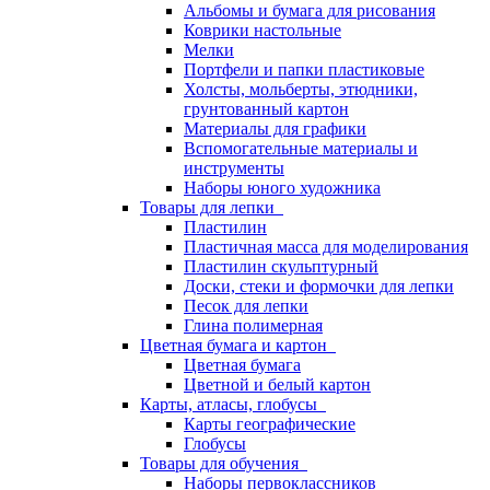
Альбомы и бумага для рисования
Коврики настольные
Мелки
Портфели и папки пластиковые
Холсты, мольберты, этюдники,
грунтованный картон
Материалы для графики
Вспомогательные материалы и
инструменты
Наборы юного художника
Товары для лепки
Пластилин
Пластичная масса для моделирования
Пластилин скульптурный
Доски, стеки и формочки для лепки
Песок для лепки
Глина полимерная
Цветная бумага и картон
Цветная бумага
Цветной и белый картон
Карты, атласы, глобусы
Карты географические
Глобусы
Товары для обучения
Наборы первоклассников