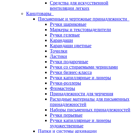
Средства для искусственной
вентиляции легких
Канцтовары
Письменные и чертежные принадлежности
Ручки шариковые
Маркеры и текстовыделители
Ручки гелевые
Карандаши
Карандаши цветные
Точилки
Ластики
Ручки подарочные
Ручки со стираемыми чернилами
Ручки бизнес-класса
Ручки капиллярные и линеры
Ручки-роллеры
Фломастеры
Принадлежности для черчения
Расходные материалы для письменных
принадлежностей
Наборы письменных принадлежностей
Ручки перьевые
Ручки капиллярные и линеры
художественные
Папки и системы архивации