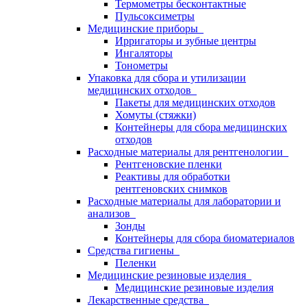
Термометры бесконтактные
Пульсоксиметры
Медицинские приборы
Ирригаторы и зубные центры
Ингаляторы
Тонометры
Упаковка для сбора и утилизации
медицинских отходов
Пакеты для медицинских отходов
Хомуты (стяжки)
Контейнеры для сбора медицинских
отходов
Расходные материалы для рентгенологии
Рентгеновские пленки
Реактивы для обработки
рентгеновских снимков
Расходные материалы для лаборатории и
анализов
Зонды
Контейнеры для сбора биоматериалов
Средства гигиены
Пеленки
Медицинские резиновые изделия
Медицинские резиновые изделия
Лекарственные средства