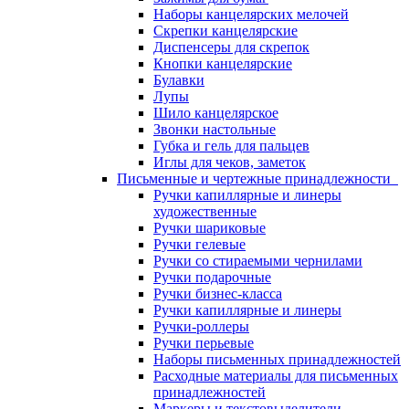
Наборы канцелярских мелочей
Скрепки канцелярские
Диспенсеры для скрепок
Кнопки канцелярские
Булавки
Лупы
Шило канцелярское
Звонки настольные
Губка и гель для пальцев
Иглы для чеков, заметок
Письменные и чертежные принадлежности
Ручки капиллярные и линеры
художественные
Ручки шариковые
Ручки гелевые
Ручки со стираемыми чернилами
Ручки подарочные
Ручки бизнес-класса
Ручки капиллярные и линеры
Ручки-роллеры
Ручки перьевые
Наборы письменных принадлежностей
Расходные материалы для письменных
принадлежностей
Маркеры и текстовыделители