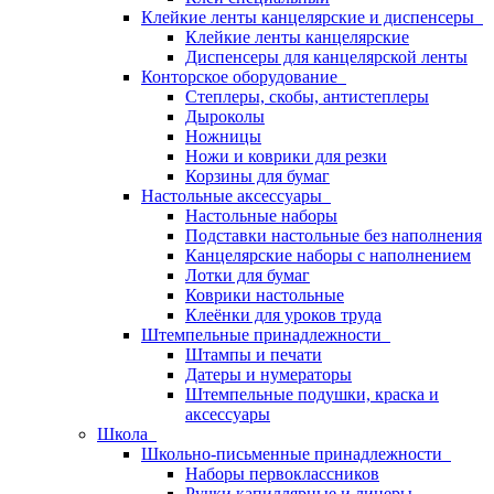
Клейкие ленты канцелярские и диспенсеры
Клейкие ленты канцелярские
Диспенсеры для канцелярской ленты
Конторское оборудование
Степлеры, скобы, антистеплеры
Дыроколы
Ножницы
Ножи и коврики для резки
Корзины для бумаг
Настольные аксессуары
Настольные наборы
Подставки настольные без наполнения
Канцелярские наборы с наполнением
Лотки для бумаг
Коврики настольные
Клеёнки для уроков труда
Штемпельные принадлежности
Штампы и печати
Датеры и нумераторы
Штемпельные подушки, краска и
аксессуары
Школа
Школьно-письменные принадлежности
Наборы первоклассников
Ручки капиллярные и линеры