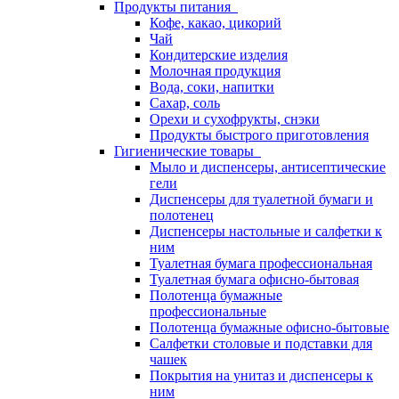
Продукты питания
Кофе, какао, цикорий
Чай
Кондитерские изделия
Молочная продукция
Вода, соки, напитки
Сахар, соль
Орехи и сухофрукты, снэки
Продукты быстрого приготовления
Гигиенические товары
Мыло и диспенсеры, антисептические
гели
Диспенсеры для туалетной бумаги и
полотенец
Диспенсеры настольные и салфетки к
ним
Туалетная бумага профессиональная
Туалетная бумага офисно-бытовая
Полотенца бумажные
профессиональные
Полотенца бумажные офисно-бытовые
Салфетки столовые и подставки для
чашек
Покрытия на унитаз и диспенсеры к
ним