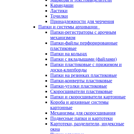
Карандаши
Ластики
Точилки
Принадлежности для черчения
Папки и системы архивации
Папки-регистраторы с арочным
механизмом
Папки-файлы перфорированные
пластиковые
Папки на кольцах
Папки с вкладышами (файлами)
Папки пластиковые с прижимом и
доски-клипборды
Папки на резинках пластиковые
Папки-конверты пластиковые
Папки-уголки пластиковые
Скоросшиватели пластиковые
Папки и скоросшиватели картонные
Короба и архивные системы
картонные
Механизмы для скоросшивания
Подвесные папки и картотеки
Картотеки, разделители, индексные
окна