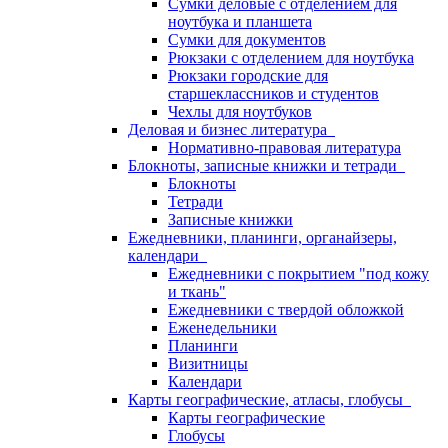
Сумки деловые с отделением для
ноутбука и планшета
Сумки для документов
Рюкзаки с отделением для ноутбука
Рюкзаки городские для
старшеклассников и студентов
Чехлы для ноутбуков
Деловая и бизнес литература
Нормативно-правовая литература
Блокноты, записные книжки и тетради
Блокноты
Тетради
Записные книжки
Ежедневники, планинги, органайзеры,
календари
Ежедневники с покрытием "под кожу
и ткань"
Ежедневники с твердой обложкой
Еженедельники
Планинги
Визитницы
Календари
Карты географические, атласы, глобусы
Карты географические
Глобусы