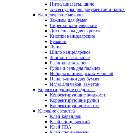
Нити, шпагаты, шило
Аксессуары для документов и папок
Канцелярские мелочи
Зажимы для бумаг
Скрепки канцелярские
Диспенсеры для скрепок
Кнопки канцелярские
Булавки
Лупы
Шило канцелярское
Звонки настольные
Резинки для денег
Губка и гель для пальцев
Наборы канцелярских мелочей
Напальчники для бумаги
Иглы для чеков, заметок
Корректирующие средства
Корректирующие жидкости
Корректирующие ручки
Корректирующие ленты
Клеящие средства
Клей-карандаш
Клей канцелярский
Клей ПВА
Клей специальный