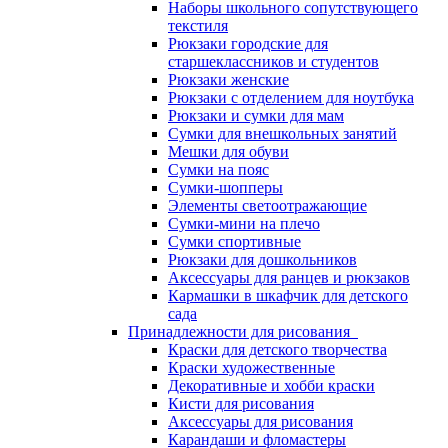
Наборы школьного сопутствующего
текстиля
Рюкзаки городские для
старшеклассников и студентов
Рюкзаки женские
Рюкзаки с отделением для ноутбука
Рюкзаки и сумки для мам
Сумки для внешкольных занятий
Мешки для обуви
Сумки на пояс
Сумки-шопперы
Элементы светоотражающие
Сумки-мини на плечо
Сумки спортивные
Рюкзаки для дошкольников
Аксессуары для ранцев и рюкзаков
Кармашки в шкафчик для детского
сада
Принадлежности для рисования
Краски для детского творчества
Краски художественные
Декоративные и хобби краски
Кисти для рисования
Аксессуары для рисования
Карандаши и фломастеры