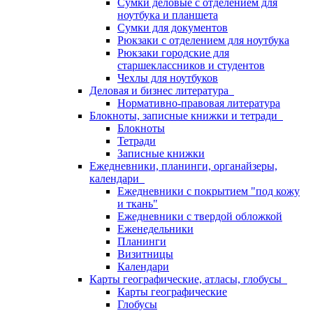
Сумки деловые с отделением для
ноутбука и планшета
Сумки для документов
Рюкзаки с отделением для ноутбука
Рюкзаки городские для
старшеклассников и студентов
Чехлы для ноутбуков
Деловая и бизнес литература
Нормативно-правовая литература
Блокноты, записные книжки и тетради
Блокноты
Тетради
Записные книжки
Ежедневники, планинги, органайзеры,
календари
Ежедневники с покрытием "под кожу
и ткань"
Ежедневники с твердой обложкой
Еженедельники
Планинги
Визитницы
Календари
Карты географические, атласы, глобусы
Карты географические
Глобусы