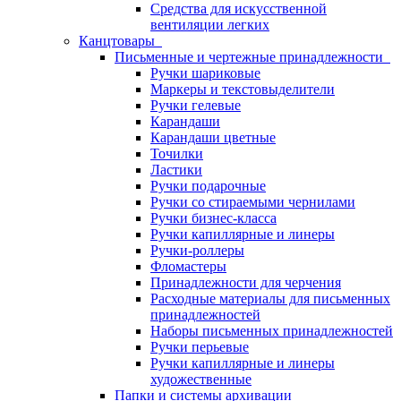
Средства для искусственной
вентиляции легких
Канцтовары
Письменные и чертежные принадлежности
Ручки шариковые
Маркеры и текстовыделители
Ручки гелевые
Карандаши
Карандаши цветные
Точилки
Ластики
Ручки подарочные
Ручки со стираемыми чернилами
Ручки бизнес-класса
Ручки капиллярные и линеры
Ручки-роллеры
Фломастеры
Принадлежности для черчения
Расходные материалы для письменных
принадлежностей
Наборы письменных принадлежностей
Ручки перьевые
Ручки капиллярные и линеры
художественные
Папки и системы архивации