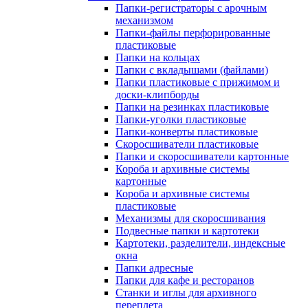
Папки-регистраторы с арочным
механизмом
Папки-файлы перфорированные
пластиковые
Папки на кольцах
Папки с вкладышами (файлами)
Папки пластиковые с прижимом и
доски-клипборды
Папки на резинках пластиковые
Папки-уголки пластиковые
Папки-конверты пластиковые
Скоросшиватели пластиковые
Папки и скоросшиватели картонные
Короба и архивные системы
картонные
Короба и архивные системы
пластиковые
Механизмы для скоросшивания
Подвесные папки и картотеки
Картотеки, разделители, индексные
окна
Папки адресные
Папки для кафе и ресторанов
Станки и иглы для архивного
переплета