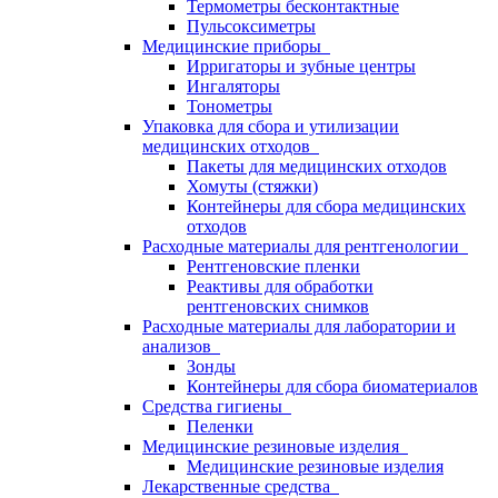
Термометры бесконтактные
Пульсоксиметры
Медицинские приборы
Ирригаторы и зубные центры
Ингаляторы
Тонометры
Упаковка для сбора и утилизации
медицинских отходов
Пакеты для медицинских отходов
Хомуты (стяжки)
Контейнеры для сбора медицинских
отходов
Расходные материалы для рентгенологии
Рентгеновские пленки
Реактивы для обработки
рентгеновских снимков
Расходные материалы для лаборатории и
анализов
Зонды
Контейнеры для сбора биоматериалов
Средства гигиены
Пеленки
Медицинские резиновые изделия
Медицинские резиновые изделия
Лекарственные средства