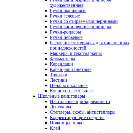
художественные
Ручки шариковые
Ручки гелевые
Ручки со стираемыми чернилами
Ручки капиллярные и линеры
Ручки-роллеры
Ручки перьевые
Расходные материалы для письменных
принадлежностей
Маркеры и текстмаркеры
Фломастеры
Карандаши
Карандаши цветные
Точилки
Ластики
Пеналы школьные
Коврики настольные
Школьные канцтовары
Настольные принадлежности
Дыроколы
Степлеры, скобы, антистеплеры
Корректирующие средства
Ножницы, ножи
Клей