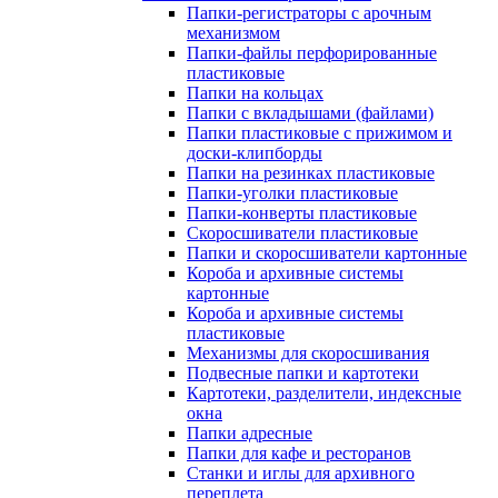
Папки-регистраторы с арочным
механизмом
Папки-файлы перфорированные
пластиковые
Папки на кольцах
Папки с вкладышами (файлами)
Папки пластиковые с прижимом и
доски-клипборды
Папки на резинках пластиковые
Папки-уголки пластиковые
Папки-конверты пластиковые
Скоросшиватели пластиковые
Папки и скоросшиватели картонные
Короба и архивные системы
картонные
Короба и архивные системы
пластиковые
Механизмы для скоросшивания
Подвесные папки и картотеки
Картотеки, разделители, индексные
окна
Папки адресные
Папки для кафе и ресторанов
Станки и иглы для архивного
переплета