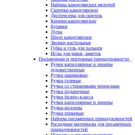
Наборы канцелярских мелочей
Скрепки канцелярские
Диспенсеры для скрепок
Кнопки канцелярские
Булавки
Лупы
Шило канцелярское
Звонки настольные
Губка и гель для пальцев
Иглы для чеков, заметок
Письменные и чертежные принадлежности
Ручки капиллярные и линеры
художественные
Ручки шариковые
Ручки гелевые
Ручки со стираемыми чернилами
Ручки подарочные
Ручки бизнес-класса
Ручки капиллярные и линеры
Ручки-роллеры
Ручки перьевые
Наборы письменных принадлежностей
Расходные материалы для письменных
принадлежностей
Маркеры и текстовыделители