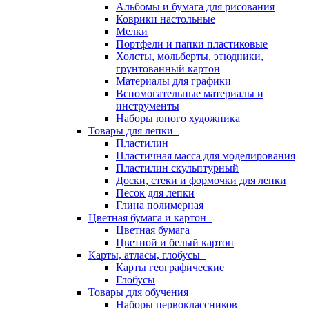
Альбомы и бумага для рисования
Коврики настольные
Мелки
Портфели и папки пластиковые
Холсты, мольберты, этюдники,
грунтованный картон
Материалы для графики
Вспомогательные материалы и
инструменты
Наборы юного художника
Товары для лепки
Пластилин
Пластичная масса для моделирования
Пластилин скульптурный
Доски, стеки и формочки для лепки
Песок для лепки
Глина полимерная
Цветная бумага и картон
Цветная бумага
Цветной и белый картон
Карты, атласы, глобусы
Карты географические
Глобусы
Товары для обучения
Наборы первоклассников