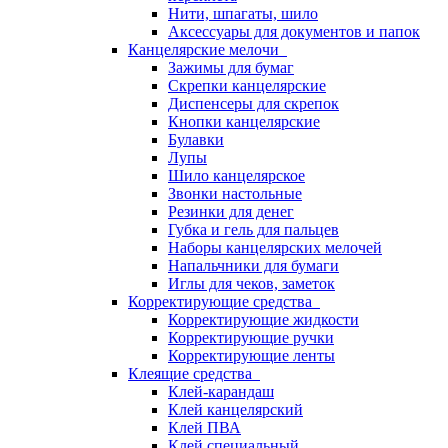
Нити, шпагаты, шило
Аксессуары для документов и папок
Канцелярские мелочи
Зажимы для бумаг
Скрепки канцелярские
Диспенсеры для скрепок
Кнопки канцелярские
Булавки
Лупы
Шило канцелярское
Звонки настольные
Резинки для денег
Губка и гель для пальцев
Наборы канцелярских мелочей
Напальчники для бумаги
Иглы для чеков, заметок
Корректирующие средства
Корректирующие жидкости
Корректирующие ручки
Корректирующие ленты
Клеящие средства
Клей-карандаш
Клей канцелярский
Клей ПВА
Клей специальный