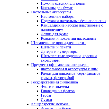
Ножи и коврики для резки
Корзины для бумаг
Настольные аксессуары
Настольные наборы
Подставки настольные без наполнения
Канцелярские наборы пластиковые с
наполнением
Лотки для бумаг
Коврики и покрытия настольные
Штемпельные принадлежности
Штампы и печати
Датеры и нумераторы
Штемпельные подушки, краска и
аксессуары
Предметы оформления интерьера
Фотоальбомы и аксессуары к ним
Рамки для дипломов, сертификатов,
грамот, фотографий
Государственная символика
Флаги и знамена
Гирлянды из флагов
Гербы
Сумки
Канцелярские мелочи
Зажимы для бумаг