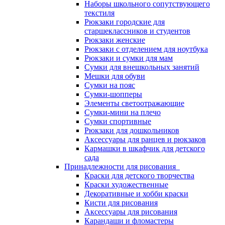
Наборы школьного сопутствующего
текстиля
Рюкзаки городские для
старшеклассников и студентов
Рюкзаки женские
Рюкзаки с отделением для ноутбука
Рюкзаки и сумки для мам
Сумки для внешкольных занятий
Мешки для обуви
Сумки на пояс
Сумки-шопперы
Элементы светоотражающие
Сумки-мини на плечо
Сумки спортивные
Рюкзаки для дошкольников
Аксессуары для ранцев и рюкзаков
Кармашки в шкафчик для детского
сада
Принадлежности для рисования
Краски для детского творчества
Краски художественные
Декоративные и хобби краски
Кисти для рисования
Аксессуары для рисования
Карандаши и фломастеры