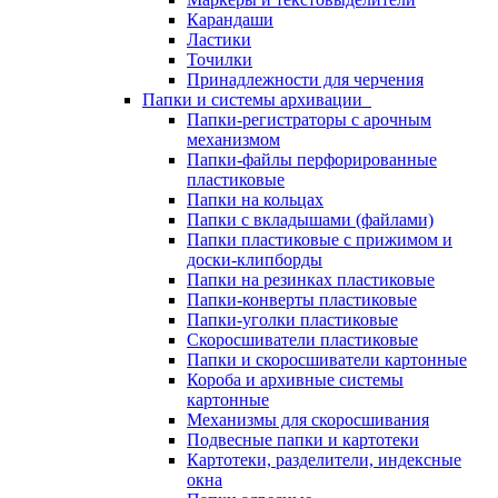
Карандаши
Ластики
Точилки
Принадлежности для черчения
Папки и системы архивации
Папки-регистраторы с арочным
механизмом
Папки-файлы перфорированные
пластиковые
Папки на кольцах
Папки с вкладышами (файлами)
Папки пластиковые с прижимом и
доски-клипборды
Папки на резинках пластиковые
Папки-конверты пластиковые
Папки-уголки пластиковые
Скоросшиватели пластиковые
Папки и скоросшиватели картонные
Короба и архивные системы
картонные
Механизмы для скоросшивания
Подвесные папки и картотеки
Картотеки, разделители, индексные
окна