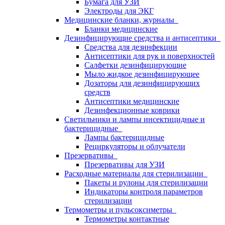
Бумага для УЗИ
Электроды для ЭКГ
Медицинские бланки, журналы
Бланки медицинские
Дезинфицирующие средства и антисептики
Средства для дезинфекции
Антисептики для рук и поверхностей
Салфетки дезинфицирующие
Мыло жидкое дезинфицирующее
Дозаторы для дезинфицирующих
средств
Антисептики медицинские
Дезинфекционные коврики
Светильники и лампы инсектицидные и
бактерицидные
Лампы бактерицидные
Рециркуляторы и облучатели
Презервативы
Презервативы для УЗИ
Расходные материалы для стерилизации
Пакеты и рулоны для стерилизации
Индикаторы контроля параметров
стерилизации
Термометры и пульсоксиметры
Термометры контактные