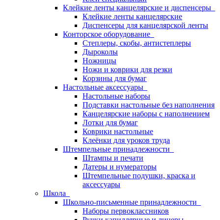
Клейкие ленты канцелярские и диспенсеры
Клейкие ленты канцелярские
Диспенсеры для канцелярской ленты
Конторское оборудование
Степлеры, скобы, антистеплеры
Дыроколы
Ножницы
Ножи и коврики для резки
Корзины для бумаг
Настольные аксессуары
Настольные наборы
Подставки настольные без наполнения
Канцелярские наборы с наполнением
Лотки для бумаг
Коврики настольные
Клеёнки для уроков труда
Штемпельные принадлежности
Штампы и печати
Датеры и нумераторы
Штемпельные подушки, краска и
аксессуары
Школа
Школьно-письменные принадлежности
Наборы первоклассников
Ручки капиллярные и линеры