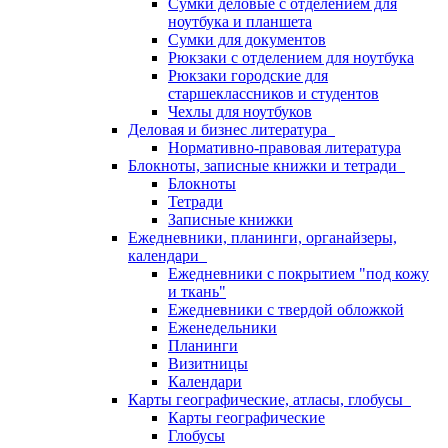
Сумки деловые с отделением для
ноутбука и планшета
Сумки для документов
Рюкзаки с отделением для ноутбука
Рюкзаки городские для
старшеклассников и студентов
Чехлы для ноутбуков
Деловая и бизнес литература
Нормативно-правовая литература
Блокноты, записные книжки и тетради
Блокноты
Тетради
Записные книжки
Ежедневники, планинги, органайзеры,
календари
Ежедневники с покрытием "под кожу
и ткань"
Ежедневники с твердой обложкой
Еженедельники
Планинги
Визитницы
Календари
Карты географические, атласы, глобусы
Карты географические
Глобусы