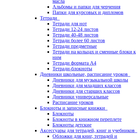
масла
Альбомы и папки для черчения
Папки для курсовых и дипломов
Тетради
Тетради для нот
Тетради 12-24 листов
Тетради 40-48 листов
Тетради более 60 листов
Тетради предметные
Тетради на кольцах и сменные блоки к
ним
Тетради формата А4
Тетради-блокноты
Дневники школьные, расписание уроков
Дневники для музыкальной школы
Дневники для младших классов
Дневники для старших классов
Дневники универсальные
Расписание уроков
Блокноты и записные книжки
Блокноты
Блокноты в книжном переплете
Блокноты детские
Аксессуары для тетрадей, книг и учебников
Обложки для книг, тетрадей и