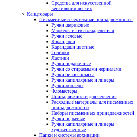
Средства для искусственной
вентиляции легких
Канцтовары
Письменные и чертежные принадлежности
Ручки шариковые
Маркеры и текстовыделители
Ручки гелевые
Карандаши
Карандаши цветные
Точилки
Ластики
Ручки подарочные
Ручки со стираемыми чернилами
Ручки бизнес-класса
Ручки капиллярные и линеры
Ручки-роллеры
Фломастеры
Принадлежности для черчения
Расходные материалы для письменных
принадлежностей
Наборы письменных принадлежностей
Ручки перьевые
Ручки капиллярные и линеры
художественные
Папки и системы архивации