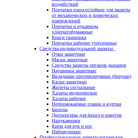
воздействий
Перчатки износостойкие для защиты
от механических и химических
повреждений
Перчатки и рукавицы
хлопчатобумажные
Краги сварщика
Перчатки рабочие утепленные
Средства индивидуальной защиты
Очки защитные
Маски защитные
Средства защиты органов дыхания
Наушники защитные
Вкладыши противошумные (беруши)
Каски защитные
Жилеты сигнальные
Халаты медицинские
Халаты рабочие
Непромокаемые плащи и куртки
Бахилы
Диспенсеры для бахил и пакетов
Нарукавники
Крем для рук и ног
Набородники
Профессиональные дерматологические