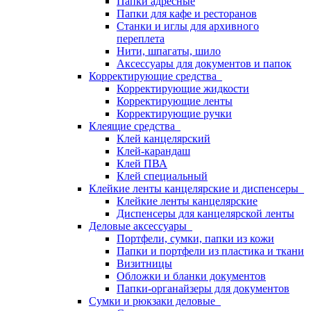
Папки адресные
Папки для кафе и ресторанов
Станки и иглы для архивного
переплета
Нити, шпагаты, шило
Аксессуары для документов и папок
Корректирующие средства
Корректирующие жидкости
Корректирующие ленты
Корректирующие ручки
Клеящие средства
Клей канцелярский
Клей-карандаш
Клей ПВА
Клей специальный
Клейкие ленты канцелярские и диспенсеры
Клейкие ленты канцелярские
Диспенсеры для канцелярской ленты
Деловые аксессуары
Портфели, сумки, папки из кожи
Папки и портфели из пластика и ткани
Визитницы
Обложки и бланки документов
Папки-органайзеры для документов
Сумки и рюкзаки деловые