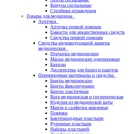
Конусы сигнальные
Столбики ограждения
Товары для медицины
Аптечки
Аптечка первой помощи
Емкости для лекарственных средств
Средства первой помощи
Средства индивидуальной защиты
медицинские
Перчатки медицинские
Маски медицинские одноразовые
Бахилы
Диспенсеры для бахил и пакетов
Перевязочные материалы и средства
Бинты медицинские
Бинты фиксирующие
Бинты эластичные
Вата медицинская и гигиеническая
Изделия из медицинской ваты
Марля и салфетки марлевые
Повязки
Бактерицидные пластыри
Рулонные пластыри
Наборы пластырей