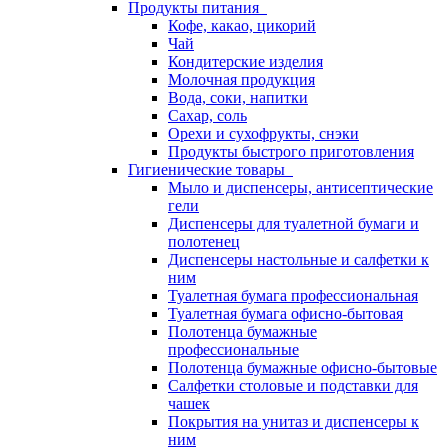
Продукты питания
Кофе, какао, цикорий
Чай
Кондитерские изделия
Молочная продукция
Вода, соки, напитки
Сахар, соль
Орехи и сухофрукты, снэки
Продукты быстрого приготовления
Гигиенические товары
Мыло и диспенсеры, антисептические
гели
Диспенсеры для туалетной бумаги и
полотенец
Диспенсеры настольные и салфетки к
ним
Туалетная бумага профессиональная
Туалетная бумага офисно-бытовая
Полотенца бумажные
профессиональные
Полотенца бумажные офисно-бытовые
Салфетки столовые и подставки для
чашек
Покрытия на унитаз и диспенсеры к
ним