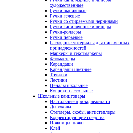
художественные
Ручки шариковые
Ручки гелевые
Ручки со стираемыми чернилами
Ручки капиллярные и линеры
Ручки-роллеры
Ручки перьевые
Расходные материалы для письменных
принадлежностей
Маркеры и текстмаркеры
Фломастеры
Карандаши
Карандаши цветные
Точилки
Ластики
Пеналы школьные
Коврики настольные
Школьные канцтовары
Настольные принадлежности
Дыроколы
Степлеры, скобы, антистеплеры
Корректирующие средства
Ножницы, ножи
Клей