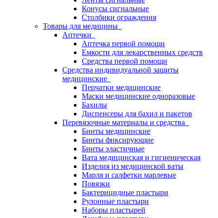
Конусы сигнальные
Столбики ограждения
Товары для медицины
Аптечки
Аптечка первой помощи
Емкости для лекарственных средств
Средства первой помощи
Средства индивидуальной защиты
медицинские
Перчатки медицинские
Маски медицинские одноразовые
Бахилы
Диспенсеры для бахил и пакетов
Перевязочные материалы и средства
Бинты медицинские
Бинты фиксирующие
Бинты эластичные
Вата медицинская и гигиеническая
Изделия из медицинской ваты
Марля и салфетки марлевые
Повязки
Бактерицидные пластыри
Рулонные пластыри
Наборы пластырей