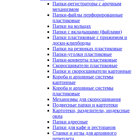
Папки-регистраторы с арочным
механизмом
Папки-файлы перфорированные
пластиковые
Папки на кольцах
Папки с вкладышами (файлами)
Папки пластиковые с прижимом и
доски-клипборды
Папки на резинках пластиковые
Папки-уголки пластиковые
Папки-конверты пластиковые
Скоросшиватели пластиковые
Папки и скоросшиватели картонные
Короба и архивные системы
картонные
Короба и архивные системы
пластиковые
Механизмы для скоросшивания
Подвесные папки и картотеки
Картотеки, разделители, индексные
окна
Папки адресные
Папки для кафе и ресторанов
Станки и иглы для архивного
переплета