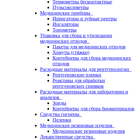
Термометры бесконтактные
Пульсоксиметры
Медицинские приборы
Ирригаторы и зубные центры
Ингаляторы
Тонометры
Упаковка для сбора и утилизации
медицинских отходов
Пакеты для медицинских отходов
Хомуты (стяжки)
Контейнеры для сбора медицинских
отходов
Расходные материалы для рентгенологии
Рентгеновские пленки
Реактивы для обработки
рентгеновских снимков
Расходные материалы для лаборатории и
анализов
Зонды
Контейнеры для сбора биоматериалов
Средства гигиены
Пеленки
Медицинские резиновые изделия
Медицинские резиновые изделия
Лекарственные средства