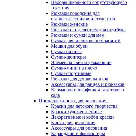
Наборы школьного сопутствующего
текстиля
Рюкзаки городские для
старшеклассников и студентов
Рюкзаки женские
Рюкзаки с отделением для ноутбука
Рюкзаки и сумки для мам
Сумки для внешкольных занятий
Мешки для обуви
Сумки на пояс
Сумки-шопперы
Элементы светоотражающие
Сумки-мини на плечо
Сумки спортивные
Рюкзаки для дошкольников
Аксессуары для ранцев и рюкзаков
Кармашки в шкафчик для детского
сада
Принадлежности для рисования
Краски для детского творчества
Краски художественные
Декоративные и хобби краски
Кисти для рисования
Аксессуары для рисования
Карандаши и фломастеры