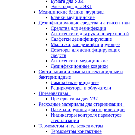
Бумага для УЗИ
Электроды для ЭКГ
Медицинские бланки, журналы
Бланки медицинские
Дезинфицирующие средства и антисептики
Средства для дезинфекции
Антисептики для рук и поверхностей
Салфетки дезинфицирующие
Мыло жидкое дезинфицирующее
Дозаторы для дезинфицирующих
средств
Антисептики медицинские
Дезинфекционные коврики
Светильники и лампы инсектицидные и
бактерицидные
Лампы бактерицидные
Рециркуляторы и облучатели
Презервативы
Презервативы для УЗИ
Расходные материалы для стерилизации
Пакеты и рулоны для стерилизации
Индикаторы контроля параметров
стерилизации
Термометры и пульсоксиметры
Термометры контактные