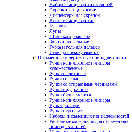
Наборы канцелярских мелочей
Скрепки канцелярские
Диспенсеры для скрепок
Кнопки канцелярские
Булавки
Лупы
Шило канцелярское
Звонки настольные
Губка и гель для пальцев
Иглы для чеков, заметок
Письменные и чертежные принадлежности
Ручки капиллярные и линеры
художественные
Ручки шариковые
Ручки гелевые
Ручки со стираемыми чернилами
Ручки подарочные
Ручки бизнес-класса
Ручки капиллярные и линеры
Ручки-роллеры
Ручки перьевые
Наборы письменных принадлежностей
Расходные материалы для письменных
принадлежностей
Маркеры и текстовыделители