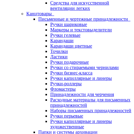
Средства для искусственной
вентиляции легких
Канцтовары
Письменные и чертежные принадлежности
Ручки шариковые
Маркеры и текстовыделители
Ручки гелевые
Карандаши
Карандаши цветные
Точилки
Ластики
Ручки подарочные
Ручки со стираемыми чернилами
Ручки бизнес-класса
Ручки капиллярные и линеры
Ручки-роллеры
Фломастеры
Принадлежности для черчения
Расходные материалы для письменных
принадлежностей
Наборы письменных принадлежностей
Ручки перьевые
Ручки капиллярные и линеры
художественные
Папки и системы архивации