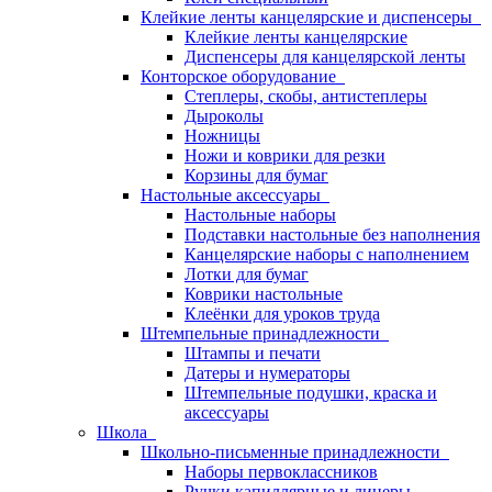
Клейкие ленты канцелярские и диспенсеры
Клейкие ленты канцелярские
Диспенсеры для канцелярской ленты
Конторское оборудование
Степлеры, скобы, антистеплеры
Дыроколы
Ножницы
Ножи и коврики для резки
Корзины для бумаг
Настольные аксессуары
Настольные наборы
Подставки настольные без наполнения
Канцелярские наборы с наполнением
Лотки для бумаг
Коврики настольные
Клеёнки для уроков труда
Штемпельные принадлежности
Штампы и печати
Датеры и нумераторы
Штемпельные подушки, краска и
аксессуары
Школа
Школьно-письменные принадлежности
Наборы первоклассников
Ручки капиллярные и линеры