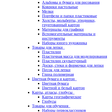
Альбомы и бумага для рисования
Коврики настольные
Мелки
Портфели и папки пластиковые
Холсты, мольберты, этюдники,
грунтованный картон
Материалы для графики
Вспомогательные материалы и
инструменты
Наборы юного художника
Товары для лепки
Пластилин
Пластичная масса для моделирования
Пластилин скульптурный
Доски, стеки и формочки для лепки
Песок для лепки
Глина полимерная
Цветная бумага и картон
Цветная бумага
Цветной и белый картон
Карты, атласы, глобусы
Карты географические
Глобусы
Товары для обучения
Наборы первоклассников