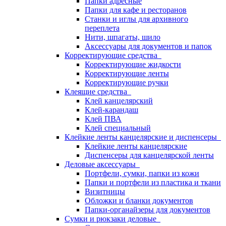
Папки адресные
Папки для кафе и ресторанов
Станки и иглы для архивного
переплета
Нити, шпагаты, шило
Аксессуары для документов и папок
Корректирующие средства
Корректирующие жидкости
Корректирующие ленты
Корректирующие ручки
Клеящие средства
Клей канцелярский
Клей-карандаш
Клей ПВА
Клей специальный
Клейкие ленты канцелярские и диспенсеры
Клейкие ленты канцелярские
Диспенсеры для канцелярской ленты
Деловые аксессуары
Портфели, сумки, папки из кожи
Папки и портфели из пластика и ткани
Визитницы
Обложки и бланки документов
Папки-органайзеры для документов
Сумки и рюкзаки деловые