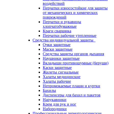
воздействий
Перчатки износостойкие для защиты
от механических и химических
повреждений
Перчатки и рукавицы
хлопчатобумажные
Краги сварщика
Перчатки рабочие утепленные
Средства индивидуальной защиты
Очки защитные
Маски защитные
Средства защиты органов дыхания
Наушники защитные
Вкладыши противошумные (беруши)
Каски защитные
Жилеты сигнальные
Халаты медицинские
Халаты рабочие
Непромокаемые плащи и куртки
Бахилы
Диспенсеры для бахил и пакетов
Нарукавники
Крем для рук и ног
Набородники
Профессиональные дерматологические