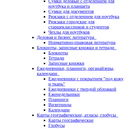
Сумки деловые с отделением для
ноутбука и планшета
Сумки для документов
Рюкзаки с отделением для ноутбука
Рюкзаки городские для
старшеклассников и студентов
Чехлы для ноутбуков
Деловая и бизнес литература
Нормативно-правовая литература
Блокноты, записные книжки и тетради
Блокноты
Тетради
Записные книжки
Ежедневники, планинги, органайзеры,
календари
Ежедневники с покрытием "под кожу
и ткань"
Ежедневники с твердой обложкой
Еженедельники
Планинги
Визитницы
Календари
Карты географические, атласы, глобусы
Карты географические
Глобусы