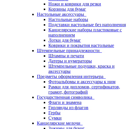
Ножи и коврики для резки
Корзины для бумаг
Настольные аксессуары
Настольные наборы
Подставки настольные без наполнения
Канцелярские наборы пластиковые с
наполнением
Лотки для бумаг
Коврики и покрытия настольные
Штемпельные принадлежности
Штампы и печати
Датеры и нумераторы
Штемпельные подушки, краска и
аксессуары
Предметы оформления интерьера
Фотоальбомы и аксессуары к ним
Рамки для дипломов, сертификатов,
грамот, фотографий
Государственная символика
Флаги и знамена
Гирлянды из флагов
Гербы
Сумки
Канцелярские мелочи
Зажимы для бумаг