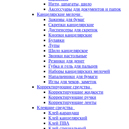
Нити, шпагаты, шило
Аксессуары для документов и папок
Канцелярские мелочи
Зажимы для бумаг
Скрепки канцелярские
Диспенсеры для скрепок
Кнопки канцелярские
Булавки
Лупы
Шило канцелярское
Звонки настольные
Резинки для денег
Губка и гель для пальцев
Наборы канцелярских мелочей
Напальчники для бумаги
Иглы для чеков, заметок
Корректирующие средства
Корректирующие жидкости
Корректирующие ручки
Корректирующие ленты
Клеящие средства
Клей-карандаш
Клей канцелярский
Клей ПВА
Клей специальный