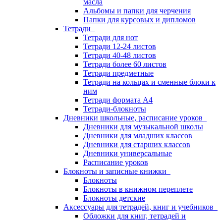
масла
Альбомы и папки для черчения
Папки для курсовых и дипломов
Тетради
Тетради для нот
Тетради 12-24 листов
Тетради 40-48 листов
Тетради более 60 листов
Тетради предметные
Тетради на кольцах и сменные блоки к
ним
Тетради формата А4
Тетради-блокноты
Дневники школьные, расписание уроков
Дневники для музыкальной школы
Дневники для младших классов
Дневники для старших классов
Дневники универсальные
Расписание уроков
Блокноты и записные книжки
Блокноты
Блокноты в книжном переплете
Блокноты детские
Аксессуары для тетрадей, книг и учебников
Обложки для книг, тетрадей и