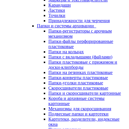
Карандаши
Ластики
Точилки
Принадлежности для черчения
Папки и системы архивации
Папки-регистраторы с арочным
механизмом
Папки-файлы перфорированные
пластиковые
Папки на кольцах
Папки с вкладышами (файлами)
Папки пластиковые с прижимом и
доски-клипборды
Папки на резинках пластиковые
Папки-конверты пластиковые
Папки-уголки пластиковые
Скоросшиватели пластиковые
Папки и скоросшиватели картонные
Короба и архивные системы
картонные
Механизмы для скоросшивания
Подвесные папки и картотеки
Картотеки, разделители, индексные
окна