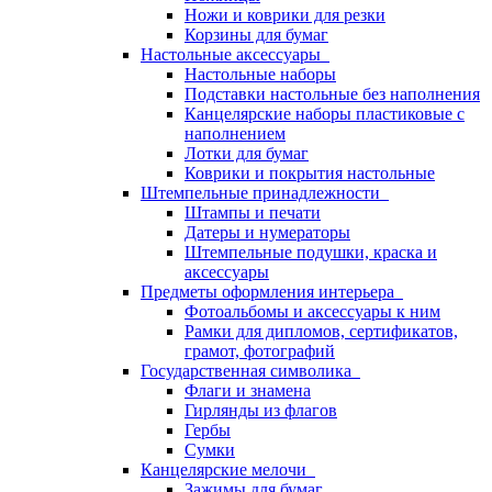
Ножи и коврики для резки
Корзины для бумаг
Настольные аксессуары
Настольные наборы
Подставки настольные без наполнения
Канцелярские наборы пластиковые с
наполнением
Лотки для бумаг
Коврики и покрытия настольные
Штемпельные принадлежности
Штампы и печати
Датеры и нумераторы
Штемпельные подушки, краска и
аксессуары
Предметы оформления интерьера
Фотоальбомы и аксессуары к ним
Рамки для дипломов, сертификатов,
грамот, фотографий
Государственная символика
Флаги и знамена
Гирлянды из флагов
Гербы
Сумки
Канцелярские мелочи
Зажимы для бумаг