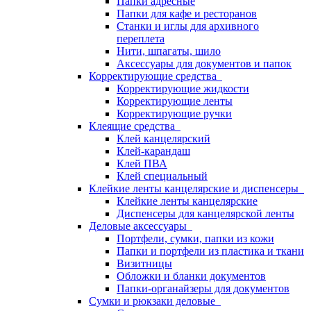
Папки адресные
Папки для кафе и ресторанов
Станки и иглы для архивного
переплета
Нити, шпагаты, шило
Аксессуары для документов и папок
Корректирующие средства
Корректирующие жидкости
Корректирующие ленты
Корректирующие ручки
Клеящие средства
Клей канцелярский
Клей-карандаш
Клей ПВА
Клей специальный
Клейкие ленты канцелярские и диспенсеры
Клейкие ленты канцелярские
Диспенсеры для канцелярской ленты
Деловые аксессуары
Портфели, сумки, папки из кожи
Папки и портфели из пластика и ткани
Визитницы
Обложки и бланки документов
Папки-органайзеры для документов
Сумки и рюкзаки деловые