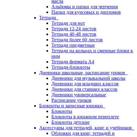
масла
Альбомы и папки для черчения
Папки для курсовых и дипломов
Тетради
Тетради для нот
Тетради 12-24 листов
Тетради 40-48 листов
Тетради более 60 листов
Тетради предметные
Тетради на кольцах и сменные блоки к
ним
Тетради формата А4
Тетради-блокноты
Дневники школьные, расписание уроков
Дневники для музыкальной школы
Дневники для младших классов
Дневники для старших классов
Дневники универсальные
Расписание уроков
Блокноты и записные книжки
Блокноты
Блокноты в книжном переплете
Блокноты детские
Аксессуары для тетрадей, книг и учебников
Обложки для книг, тетрадей и