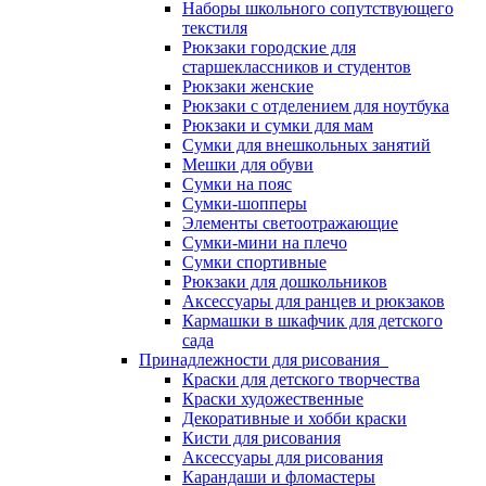
Наборы школьного сопутствующего
текстиля
Рюкзаки городские для
старшеклассников и студентов
Рюкзаки женские
Рюкзаки с отделением для ноутбука
Рюкзаки и сумки для мам
Сумки для внешкольных занятий
Мешки для обуви
Сумки на пояс
Сумки-шопперы
Элементы светоотражающие
Сумки-мини на плечо
Сумки спортивные
Рюкзаки для дошкольников
Аксессуары для ранцев и рюкзаков
Кармашки в шкафчик для детского
сада
Принадлежности для рисования
Краски для детского творчества
Краски художественные
Декоративные и хобби краски
Кисти для рисования
Аксессуары для рисования
Карандаши и фломастеры