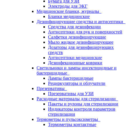
Бумага для УЗИ
Электроды для ЭКГ
Медицинские бланки, журналы
Бланки медицинские
Дезинфицирующие средства и антисептики
Средства для дезинфекции
Антисептики для рук и поверхностей
Салфетки дезинфицирующие
Мыло жидкое дезинфицирующее
Дозаторы для дезинфицирующих
средств
Антисептики медицинские
Дезинфекционные коврики
Светильники и лампы инсектицидные и
бактерицидные
Лампы бактерицидные
Рециркуляторы и облучатели
Презервативы
Презервативы для УЗИ
Расходные материалы для стерилизации
Пакеты и рулоны для стерилизации
Индикаторы контроля параметров
стерилизации
Термометры и пульсоксиметры
Термометры контактные