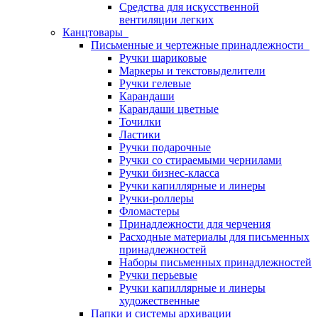
Средства для искусственной
вентиляции легких
Канцтовары
Письменные и чертежные принадлежности
Ручки шариковые
Маркеры и текстовыделители
Ручки гелевые
Карандаши
Карандаши цветные
Точилки
Ластики
Ручки подарочные
Ручки со стираемыми чернилами
Ручки бизнес-класса
Ручки капиллярные и линеры
Ручки-роллеры
Фломастеры
Принадлежности для черчения
Расходные материалы для письменных
принадлежностей
Наборы письменных принадлежностей
Ручки перьевые
Ручки капиллярные и линеры
художественные
Папки и системы архивации