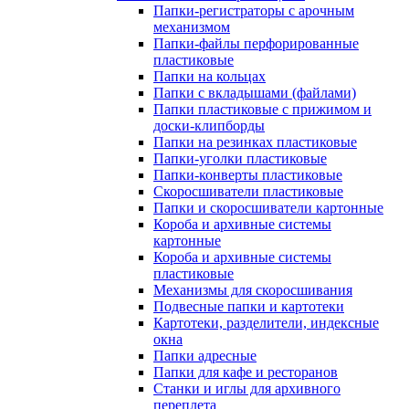
Папки-регистраторы с арочным
механизмом
Папки-файлы перфорированные
пластиковые
Папки на кольцах
Папки с вкладышами (файлами)
Папки пластиковые с прижимом и
доски-клипборды
Папки на резинках пластиковые
Папки-уголки пластиковые
Папки-конверты пластиковые
Скоросшиватели пластиковые
Папки и скоросшиватели картонные
Короба и архивные системы
картонные
Короба и архивные системы
пластиковые
Механизмы для скоросшивания
Подвесные папки и картотеки
Картотеки, разделители, индексные
окна
Папки адресные
Папки для кафе и ресторанов
Станки и иглы для архивного
переплета