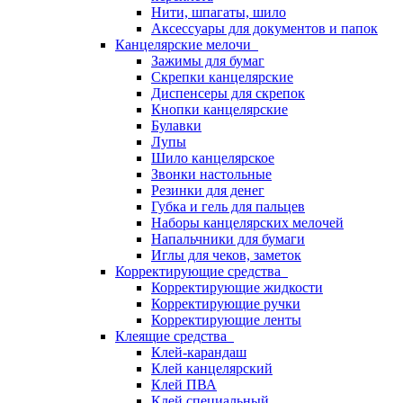
Нити, шпагаты, шило
Аксессуары для документов и папок
Канцелярские мелочи
Зажимы для бумаг
Скрепки канцелярские
Диспенсеры для скрепок
Кнопки канцелярские
Булавки
Лупы
Шило канцелярское
Звонки настольные
Резинки для денег
Губка и гель для пальцев
Наборы канцелярских мелочей
Напальчники для бумаги
Иглы для чеков, заметок
Корректирующие средства
Корректирующие жидкости
Корректирующие ручки
Корректирующие ленты
Клеящие средства
Клей-карандаш
Клей канцелярский
Клей ПВА
Клей специальный