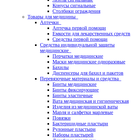
Конусы сигнальные
Столбики ограждения
Товары для медицины
Аптечки
Аптечка первой помощи
Емкости для лекарственных средств
Средства первой помощи
Средства индивидуальной защиты
медицинские
Перчатки медицинские
Маски медицинские одноразовые
Бахилы
Диспенсеры для бахил и пакетов
Перевязочные материалы и средства
Бинты медицинские
Бинты фиксирующие
Бинты эластичные
Вата медицинская и гигиеническая
Изделия из медицинской ваты
Марля и салфетки марлевые
Повязки
Бактерицидные пластыри
Рулонные пластыри
Наборы пластырей