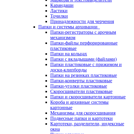
Карандаши
Ластики
Точилки
Принадлежности для черчения
Папки и системы архивации
Папки-регистраторы с арочным
механизмом
Папки-файлы перфорированные
пластиковые
Папки на кольцах
Папки с вкладышами (файлами)
Папки пластиковые с прижимом и
доски-клипборды
Папки на резинках пластиковые
Папки-конверты пластиковые
Папки-уголки пластиковые
Скоросшиватели пластиковые
Папки и скоросшиватели картонные
Короба и архивные системы
картонные
Механизмы для скоросшивания
Подвесные папки и картотеки
Картотеки, разделители, индексные
окна