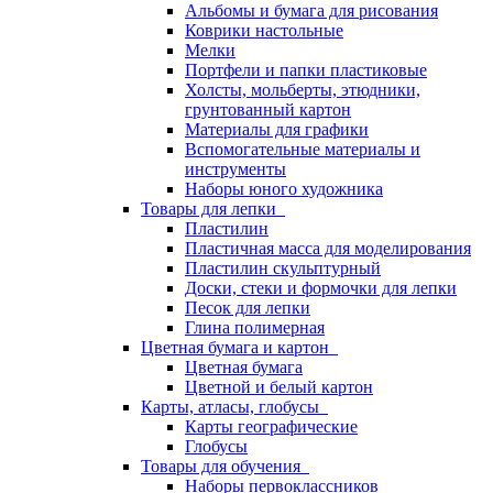
Альбомы и бумага для рисования
Коврики настольные
Мелки
Портфели и папки пластиковые
Холсты, мольберты, этюдники,
грунтованный картон
Материалы для графики
Вспомогательные материалы и
инструменты
Наборы юного художника
Товары для лепки
Пластилин
Пластичная масса для моделирования
Пластилин скульптурный
Доски, стеки и формочки для лепки
Песок для лепки
Глина полимерная
Цветная бумага и картон
Цветная бумага
Цветной и белый картон
Карты, атласы, глобусы
Карты географические
Глобусы
Товары для обучения
Наборы первоклассников