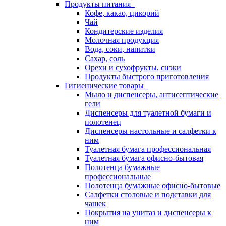
Продукты питания
Кофе, какао, цикорий
Чай
Кондитерские изделия
Молочная продукция
Вода, соки, напитки
Сахар, соль
Орехи и сухофрукты, снэки
Продукты быстрого приготовления
Гигиенические товары
Мыло и диспенсеры, антисептические
гели
Диспенсеры для туалетной бумаги и
полотенец
Диспенсеры настольные и салфетки к
ним
Туалетная бумага профессиональная
Туалетная бумага офисно-бытовая
Полотенца бумажные
профессиональные
Полотенца бумажные офисно-бытовые
Салфетки столовые и подставки для
чашек
Покрытия на унитаз и диспенсеры к
ним