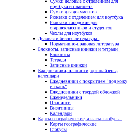
Сумки деловые с отделением для
ноутбука и планшета
Сумки для документов
Рюкзаки с отделением для ноутбука
Рюкзаки городские для
старшеклассников и студентов
Чехлы для ноутбуков
Деловая и бизнес литература
Нормативно-правовая литература
Блокноты, записные книжки и тетради
Блокноты
Тетради
Записные книжки
Ежедневники, планинги, органайзеры,
календари
Ежедневники с покрытием "под кожу
и ткань"
Ежедневники с твердой обложкой
Еженедельники
Планинги
Визитницы
Календари
Карты географические, атласы, глобусы
Карты географические
Глобусы