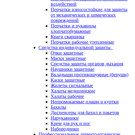
воздействий
Перчатки износостойкие для защиты
от механических и химических
повреждений
Перчатки и рукавицы
хлопчатобумажные
Краги сварщика
Перчатки рабочие утепленные
Средства индивидуальной защиты
Очки защитные
Маски защитные
Средства защиты органов дыхания
Наушники защитные
Вкладыши противошумные (беруши)
Каски защитные
Жилеты сигнальные
Халаты медицинские
Халаты рабочие
Непромокаемые плащи и куртки
Бахилы
Диспенсеры для бахил и пакетов
Нарукавники
Крем для рук и ног
Набородники
Профессиональные дерматологические