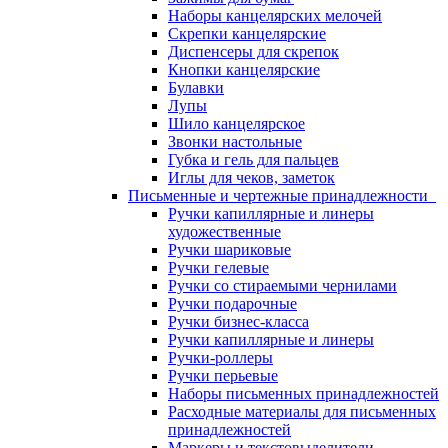
Наборы канцелярских мелочей
Скрепки канцелярские
Диспенсеры для скрепок
Кнопки канцелярские
Булавки
Лупы
Шило канцелярское
Звонки настольные
Губка и гель для пальцев
Иглы для чеков, заметок
Письменные и чертежные принадлежности
Ручки капиллярные и линеры
художественные
Ручки шариковые
Ручки гелевые
Ручки со стираемыми чернилами
Ручки подарочные
Ручки бизнес-класса
Ручки капиллярные и линеры
Ручки-роллеры
Ручки перьевые
Наборы письменных принадлежностей
Расходные материалы для письменных
принадлежностей
Маркеры и текстовыделители