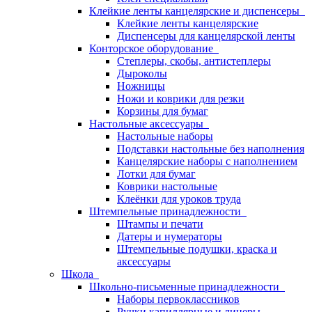
Клейкие ленты канцелярские и диспенсеры
Клейкие ленты канцелярские
Диспенсеры для канцелярской ленты
Конторское оборудование
Степлеры, скобы, антистеплеры
Дыроколы
Ножницы
Ножи и коврики для резки
Корзины для бумаг
Настольные аксессуары
Настольные наборы
Подставки настольные без наполнения
Канцелярские наборы с наполнением
Лотки для бумаг
Коврики настольные
Клеёнки для уроков труда
Штемпельные принадлежности
Штампы и печати
Датеры и нумераторы
Штемпельные подушки, краска и
аксессуары
Школа
Школьно-письменные принадлежности
Наборы первоклассников
Ручки капиллярные и линеры