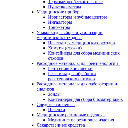
Термометры бесконтактные
Пульсоксиметры
Медицинские приборы
Ирригаторы и зубные центры
Ингаляторы
Тонометры
Упаковка для сбора и утилизации
медицинских отходов
Пакеты для медицинских отходов
Хомуты (стяжки)
Контейнеры для сбора медицинских
отходов
Расходные материалы для рентгенологии
Рентгеновские пленки
Реактивы для обработки
рентгеновских снимков
Расходные материалы для лаборатории и
анализов
Зонды
Контейнеры для сбора биоматериалов
Средства гигиены
Пеленки
Медицинские резиновые изделия
Медицинские резиновые изделия
Лекарственные средства