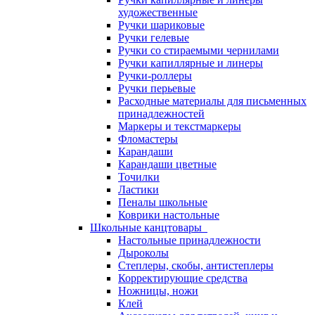
художественные
Ручки шариковые
Ручки гелевые
Ручки со стираемыми чернилами
Ручки капиллярные и линеры
Ручки-роллеры
Ручки перьевые
Расходные материалы для письменных
принадлежностей
Маркеры и текстмаркеры
Фломастеры
Карандаши
Карандаши цветные
Точилки
Ластики
Пеналы школьные
Коврики настольные
Школьные канцтовары
Настольные принадлежности
Дыроколы
Степлеры, скобы, антистеплеры
Корректирующие средства
Ножницы, ножи
Клей