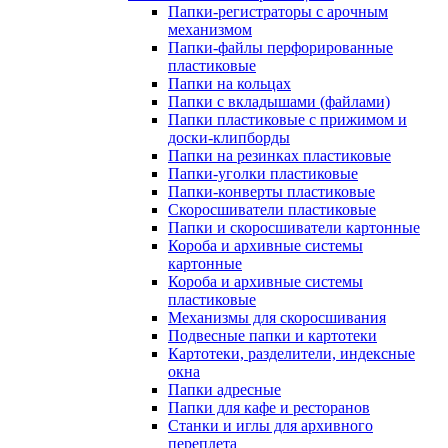
Папки-регистраторы с арочным
механизмом
Папки-файлы перфорированные
пластиковые
Папки на кольцах
Папки с вкладышами (файлами)
Папки пластиковые с прижимом и
доски-клипборды
Папки на резинках пластиковые
Папки-уголки пластиковые
Папки-конверты пластиковые
Скоросшиватели пластиковые
Папки и скоросшиватели картонные
Короба и архивные системы
картонные
Короба и архивные системы
пластиковые
Механизмы для скоросшивания
Подвесные папки и картотеки
Картотеки, разделители, индексные
окна
Папки адресные
Папки для кафе и ресторанов
Станки и иглы для архивного
переплета