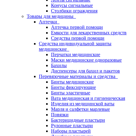
Конусы сигнальные
Столбики ограждения
Товары для медицины
Аптечки
Аптечка первой помощи
Емкости для лекарственных средств
Средства первой помощи
Средства индивидуальной защиты
медицинские
Перчатки медицинские
Маски медицинские одноразовые
Бахилы
Диспенсеры для бахил и пакетов
Перевязочные материалы и средства
Бинты медицинские
Бинты фиксирующие
Бинты эластичные
Вата медицинская и гигиеническая
Изделия из медицинской ваты
Марля и салфетки марлевые
Повязки
Бактерицидные пластыри
Рулонные пластыри
Наборы пластырей