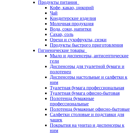
Продукты питания
Кофе, какао, цикорий
Чай
Кондитерские изделия
Молочная продукция
Вода, соки, напитки
Сахар, соль
Орехи и сухофрукты, снэки
Продукты быстрого приготовления
Гигиенические товары
Мыло и диспенсеры, антисептические
гели
Диспенсеры для туалетной бумаги и
полотенец
Диспенсеры настольные и салфетки к
ним
Туалетная бумага профессиональная
Туалетная бумага офисно-бытовая
Полотенца бумажные
профессиональные
Полотенца бумажные офисно-бытовые
Салфетки столовые и подставки для
чашек
Покрытия на унитаз и диспенсеры к
ним