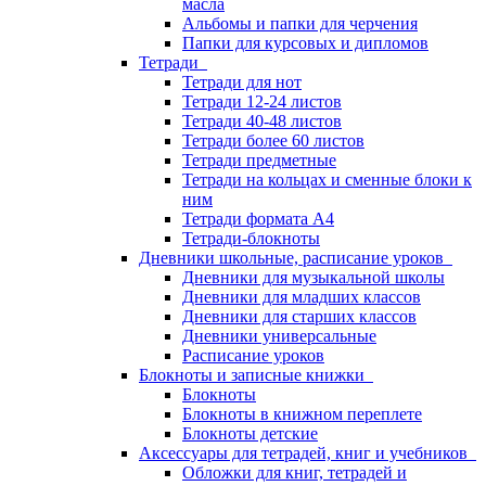
масла
Альбомы и папки для черчения
Папки для курсовых и дипломов
Тетради
Тетради для нот
Тетради 12-24 листов
Тетради 40-48 листов
Тетради более 60 листов
Тетради предметные
Тетради на кольцах и сменные блоки к
ним
Тетради формата А4
Тетради-блокноты
Дневники школьные, расписание уроков
Дневники для музыкальной школы
Дневники для младших классов
Дневники для старших классов
Дневники универсальные
Расписание уроков
Блокноты и записные книжки
Блокноты
Блокноты в книжном переплете
Блокноты детские
Аксессуары для тетрадей, книг и учебников
Обложки для книг, тетрадей и