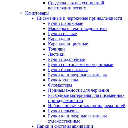
Средства для искусственной
вентиляции легких
Канцтовары
Письменные и чертежные принадлежности
Ручки шариковые
Маркеры и текстовыделители
Ручки гелевые
Карандаши
Карандаши цветные
Точилки
Ластики
Ручки подарочные
Ручки со стираемыми чернилами
Ручки бизнес-класса
Ручки капиллярные и линеры
Ручки-роллеры
Фломастеры
Принадлежности для черчения
Расходные материалы для письменных
принадлежностей
Наборы письменных принадлежностей
Ручки перьевые
Ручки капиллярные и линеры
художественные
Папки и системы архивации