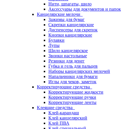
Нити, шпагаты, шило
Аксессуары для документов и папок
Канцелярские мелочи
Зажимы для бумаг
Скрепки канцелярские
Диспенсеры для скрепок
Кнопки канцелярские
Булавки
Лупы
Шило канцелярское
Звонки настольные
Резинки для денег
Губка и гель для пальцев
Наборы канцелярских мелочей
Напальчники для бумаги
Иглы для чеков, заметок
Корректирующие средства
Корректирующие жидкости
Корректирующие ручки
Корректирующие ленты
Клеящие средства
Клей-карандаш
Клей канцелярский
Клей ПВА
Клей специальный