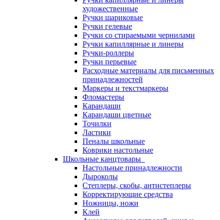
художественные
Ручки шариковые
Ручки гелевые
Ручки со стираемыми чернилами
Ручки капиллярные и линеры
Ручки-роллеры
Ручки перьевые
Расходные материалы для письменных
принадлежностей
Маркеры и текстмаркеры
Фломастеры
Карандаши
Карандаши цветные
Точилки
Ластики
Пеналы школьные
Коврики настольные
Школьные канцтовары
Настольные принадлежности
Дыроколы
Степлеры, скобы, антистеплеры
Корректирующие средства
Ножницы, ножи
Клей