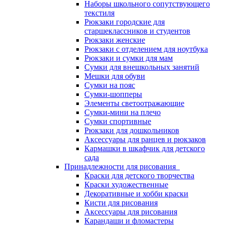
Наборы школьного сопутствующего
текстиля
Рюкзаки городские для
старшеклассников и студентов
Рюкзаки женские
Рюкзаки с отделением для ноутбука
Рюкзаки и сумки для мам
Сумки для внешкольных занятий
Мешки для обуви
Сумки на пояс
Сумки-шопперы
Элементы светоотражающие
Сумки-мини на плечо
Сумки спортивные
Рюкзаки для дошкольников
Аксессуары для ранцев и рюкзаков
Кармашки в шкафчик для детского
сада
Принадлежности для рисования
Краски для детского творчества
Краски художественные
Декоративные и хобби краски
Кисти для рисования
Аксессуары для рисования
Карандаши и фломастеры