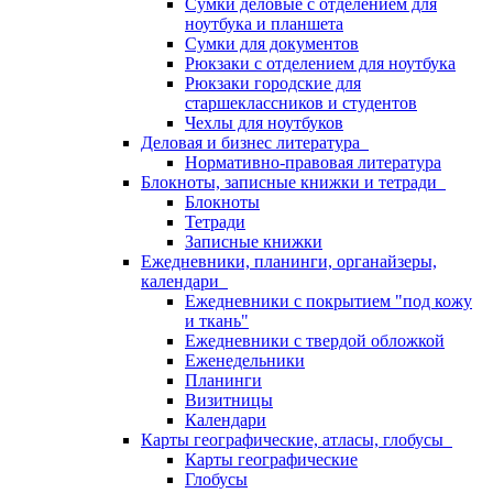
Сумки деловые с отделением для
ноутбука и планшета
Сумки для документов
Рюкзаки с отделением для ноутбука
Рюкзаки городские для
старшеклассников и студентов
Чехлы для ноутбуков
Деловая и бизнес литература
Нормативно-правовая литература
Блокноты, записные книжки и тетради
Блокноты
Тетради
Записные книжки
Ежедневники, планинги, органайзеры,
календари
Ежедневники с покрытием "под кожу
и ткань"
Ежедневники с твердой обложкой
Еженедельники
Планинги
Визитницы
Календари
Карты географические, атласы, глобусы
Карты географические
Глобусы