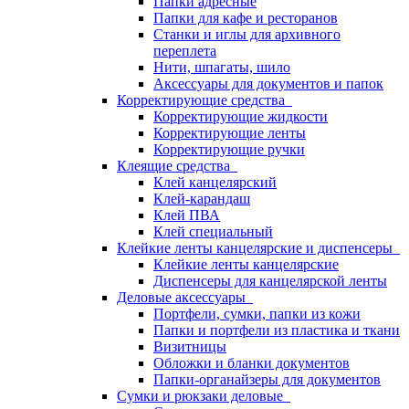
Папки адресные
Папки для кафе и ресторанов
Станки и иглы для архивного
переплета
Нити, шпагаты, шило
Аксессуары для документов и папок
Корректирующие средства
Корректирующие жидкости
Корректирующие ленты
Корректирующие ручки
Клеящие средства
Клей канцелярский
Клей-карандаш
Клей ПВА
Клей специальный
Клейкие ленты канцелярские и диспенсеры
Клейкие ленты канцелярские
Диспенсеры для канцелярской ленты
Деловые аксессуары
Портфели, сумки, папки из кожи
Папки и портфели из пластика и ткани
Визитницы
Обложки и бланки документов
Папки-органайзеры для документов
Сумки и рюкзаки деловые