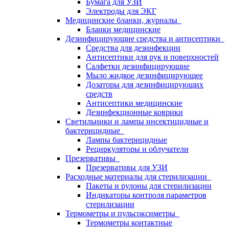
Бумага для УЗИ
Электроды для ЭКГ
Медицинские бланки, журналы
Бланки медицинские
Дезинфицирующие средства и антисептики
Средства для дезинфекции
Антисептики для рук и поверхностей
Салфетки дезинфицирующие
Мыло жидкое дезинфицирующее
Дозаторы для дезинфицирующих
средств
Антисептики медицинские
Дезинфекционные коврики
Светильники и лампы инсектицидные и
бактерицидные
Лампы бактерицидные
Рециркуляторы и облучатели
Презервативы
Презервативы для УЗИ
Расходные материалы для стерилизации
Пакеты и рулоны для стерилизации
Индикаторы контроля параметров
стерилизации
Термометры и пульсоксиметры
Термометры контактные