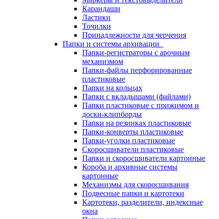
Карандаши
Ластики
Точилки
Принадлежности для черчения
Папки и системы архивации
Папки-регистраторы с арочным
механизмом
Папки-файлы перфорированные
пластиковые
Папки на кольцах
Папки с вкладышами (файлами)
Папки пластиковые с прижимом и
доски-клипборды
Папки на резинках пластиковые
Папки-конверты пластиковые
Папки-уголки пластиковые
Скоросшиватели пластиковые
Папки и скоросшиватели картонные
Короба и архивные системы
картонные
Механизмы для скоросшивания
Подвесные папки и картотеки
Картотеки, разделители, индексные
окна