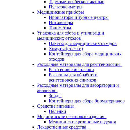
Термометры бесконтактные
Пульсоксиметры
Медицинские приборы
Ирригаторы и зубные центры
Ингаляторы
Тонометры
Упаковка для сбора и утилизации
медицинских отходов
Пакеты для медицинских отходов
Хомуты (стяжки)
Контейнеры для сбора медицинских
отходов
Расходные материалы для рентгенологии
Рентгеновские пленки
Реактивы для обработки
рентгеновских снимков
Расходные материалы для лаборатории и
анализов
Зонды
Контейнеры для сбора биоматериалов
Средства гигиены
Пеленки
Медицинские резиновые изделия
Медицинские резиновые изделия
Лекарственные средства