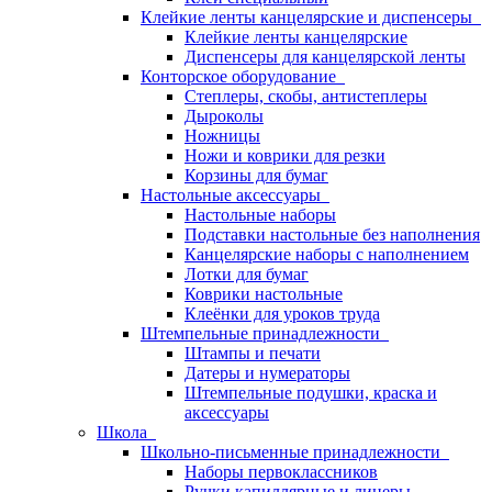
Клейкие ленты канцелярские и диспенсеры
Клейкие ленты канцелярские
Диспенсеры для канцелярской ленты
Конторское оборудование
Степлеры, скобы, антистеплеры
Дыроколы
Ножницы
Ножи и коврики для резки
Корзины для бумаг
Настольные аксессуары
Настольные наборы
Подставки настольные без наполнения
Канцелярские наборы с наполнением
Лотки для бумаг
Коврики настольные
Клеёнки для уроков труда
Штемпельные принадлежности
Штампы и печати
Датеры и нумераторы
Штемпельные подушки, краска и
аксессуары
Школа
Школьно-письменные принадлежности
Наборы первоклассников
Ручки капиллярные и линеры