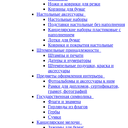
Ножи и коврики для резки
Корзины для бумаг
Настольные аксессуары
Настольные наборы
Подставки настольные без наполнения
Канцелярские наборы пластиковые с
наполнением
Лотки для бумаг
Коврики и покрытия настольные
Штемпельные принадлежности
Штампы и печати
Датеры и нумераторы
Штемпельные подушки, краска и
аксессуары
Предметы оформления интерьера
Фотоальбомы и аксессуары к ним
Рамки для дипломов, сертификатов,
грамот, фотографий
Государственная символика
Флаги и знамена
Гирлянды из флагов
Гербы
Сумки
Канцелярские мелочи
Зажимы для бумаг