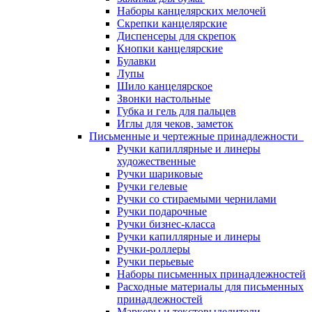
Наборы канцелярских мелочей
Скрепки канцелярские
Диспенсеры для скрепок
Кнопки канцелярские
Булавки
Лупы
Шило канцелярское
Звонки настольные
Губка и гель для пальцев
Иглы для чеков, заметок
Письменные и чертежные принадлежности
Ручки капиллярные и линеры
художественные
Ручки шариковые
Ручки гелевые
Ручки со стираемыми чернилами
Ручки подарочные
Ручки бизнес-класса
Ручки капиллярные и линеры
Ручки-роллеры
Ручки перьевые
Наборы письменных принадлежностей
Расходные материалы для письменных
принадлежностей
Маркеры и текстовыделители