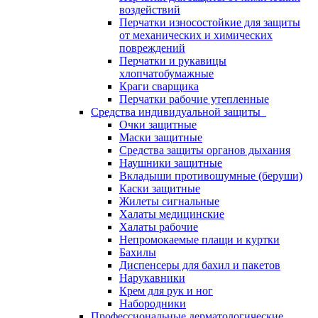
воздействий
Перчатки износостойкие для защиты
от механических и химических
повреждений
Перчатки и рукавицы
хлопчатобумажные
Краги сварщика
Перчатки рабочие утепленные
Средства индивидуальной защиты
Очки защитные
Маски защитные
Средства защиты органов дыхания
Наушники защитные
Вкладыши противошумные (беруши)
Каски защитные
Жилеты сигнальные
Халаты медицинские
Халаты рабочие
Непромокаемые плащи и куртки
Бахилы
Диспенсеры для бахил и пакетов
Нарукавники
Крем для рук и ног
Набородники
Профессиональные дерматологические