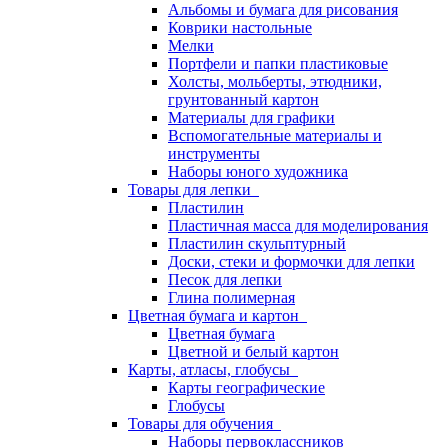
Альбомы и бумага для рисования
Коврики настольные
Мелки
Портфели и папки пластиковые
Холсты, мольберты, этюдники,
грунтованный картон
Материалы для графики
Вспомогательные материалы и
инструменты
Наборы юного художника
Товары для лепки
Пластилин
Пластичная масса для моделирования
Пластилин скульптурный
Доски, стеки и формочки для лепки
Песок для лепки
Глина полимерная
Цветная бумага и картон
Цветная бумага
Цветной и белый картон
Карты, атласы, глобусы
Карты географические
Глобусы
Товары для обучения
Наборы первоклассников