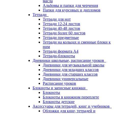
масла
Альбомы и папки для черчения
Папки для курсовых и дипломов
Тетради
Тетради для нот
Тетради 12-24 листов
Тетради 40-48 листов
Тетради более 60 листов
Тетради предметные
Тетради на кольцах и сменные блоки к
ним
Тетради формата А4
Тетради-блокноты
Дневники школьные, расписание уроков
Дневники для музыкальной школы
Дневники для младших классов
Дневники для старших классов
Дневники универсальные
Расписание уроков
Блокноты и записные книжки
Блокноты
Блокноты в книжном переплете
Блокноты детские
Аксессуары для тетрадей, книг и учебников
Обложки для книг, тетрадей и