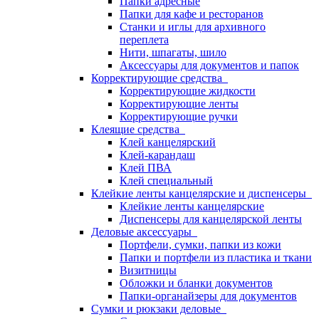
Папки адресные
Папки для кафе и ресторанов
Станки и иглы для архивного
переплета
Нити, шпагаты, шило
Аксессуары для документов и папок
Корректирующие средства
Корректирующие жидкости
Корректирующие ленты
Корректирующие ручки
Клеящие средства
Клей канцелярский
Клей-карандаш
Клей ПВА
Клей специальный
Клейкие ленты канцелярские и диспенсеры
Клейкие ленты канцелярские
Диспенсеры для канцелярской ленты
Деловые аксессуары
Портфели, сумки, папки из кожи
Папки и портфели из пластика и ткани
Визитницы
Обложки и бланки документов
Папки-органайзеры для документов
Сумки и рюкзаки деловые