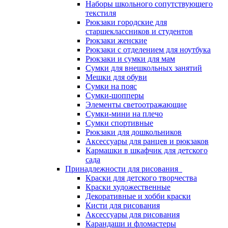
Наборы школьного сопутствующего
текстиля
Рюкзаки городские для
старшеклассников и студентов
Рюкзаки женские
Рюкзаки с отделением для ноутбука
Рюкзаки и сумки для мам
Сумки для внешкольных занятий
Мешки для обуви
Сумки на пояс
Сумки-шопперы
Элементы светоотражающие
Сумки-мини на плечо
Сумки спортивные
Рюкзаки для дошкольников
Аксессуары для ранцев и рюкзаков
Кармашки в шкафчик для детского
сада
Принадлежности для рисования
Краски для детского творчества
Краски художественные
Декоративные и хобби краски
Кисти для рисования
Аксессуары для рисования
Карандаши и фломастеры