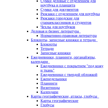
Сумки деловые с отделением для
ноутбука и планшета
Сумки для документов
Рюкзаки с отделением для ноутбука
Рюкзаки городские для
старшеклассников и студентов
Чехлы для ноутбуков
Деловая и бизнес литература
Нормативно-правовая литература
Блокноты, записные книжки и тетради
Блокноты
Тетради
Записные книжки
Ежедневники, планинги, органайзеры,
календари
Ежедневники с покрытием "под кожу
и ткань"
Ежедневники с твердой обложкой
Еженедельники
Планинги
Визитницы
Календари
Карты географические, атласы, глобусы
Карты географические
Глобусы