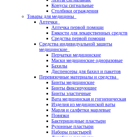
Конусы сигнальные
Столбики ограждения
Товары для медицины
Аптечки
Аптечка первой помощи
Емкости для лекарственных средств
Средства первой помощи
Средства индивидуальной защиты
медицинские
Перчатки медицинские
Маски медицинские одноразовые
Бахилы
Диспенсеры для бахил и пакетов
Перевязочные материалы и средства
Бинты медицинские
Бинты фиксирующие
Бинты эластичные
Вата медицинская и гигиеническая
Изделия из медицинской ваты
Марля и салфетки марлевые
Повязки
Бактерицидные пластыри
Рулонные пластыри
Наборы пластырей