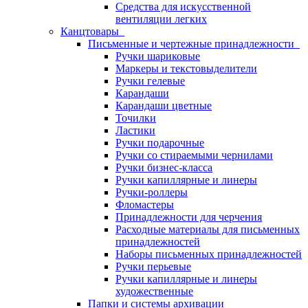
Средства для искусственной
вентиляции легких
Канцтовары
Письменные и чертежные принадлежности
Ручки шариковые
Маркеры и текстовыделители
Ручки гелевые
Карандаши
Карандаши цветные
Точилки
Ластики
Ручки подарочные
Ручки со стираемыми чернилами
Ручки бизнес-класса
Ручки капиллярные и линеры
Ручки-роллеры
Фломастеры
Принадлежности для черчения
Расходные материалы для письменных
принадлежностей
Наборы письменных принадлежностей
Ручки перьевые
Ручки капиллярные и линеры
художественные
Папки и системы архивации