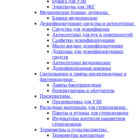
Бумага для УЗИ
Электроды для ЭКГ
Медицинские бланки, журналы
Бланки медицинские
Дезинфицирующие средства и антисептики
Средства для дезинфекции
Антисептики для рук и поверхностей
Салфетки дезинфицирующие
Мыло жидкое дезинфицирующее
Дозаторы для дезинфицирующих
средств
Антисептики медицинские
Дезинфекционные коврики
Светильники и лампы инсектицидные и
бактерицидные
Лампы бактерицидные
Рециркуляторы и облучатели
Презервативы
Презервативы для УЗИ
Расходные материалы для стерилизации
Пакеты и рулоны для стерилизации
Индикаторы контроля параметров
стерилизации
Термометры и пульсоксиметры
Термометры контактные