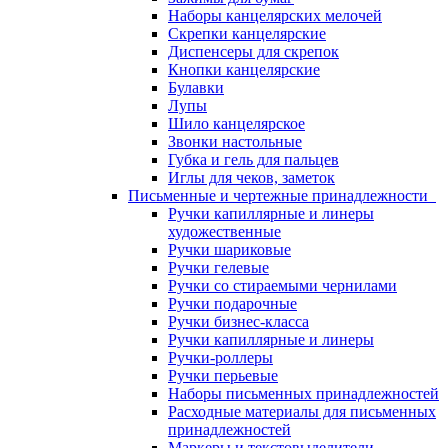
Наборы канцелярских мелочей
Скрепки канцелярские
Диспенсеры для скрепок
Кнопки канцелярские
Булавки
Лупы
Шило канцелярское
Звонки настольные
Губка и гель для пальцев
Иглы для чеков, заметок
Письменные и чертежные принадлежности
Ручки капиллярные и линеры
художественные
Ручки шариковые
Ручки гелевые
Ручки со стираемыми чернилами
Ручки подарочные
Ручки бизнес-класса
Ручки капиллярные и линеры
Ручки-роллеры
Ручки перьевые
Наборы письменных принадлежностей
Расходные материалы для письменных
принадлежностей
Маркеры и текстовыделители