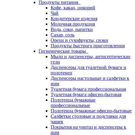
Продукты питания
Кофе, какао, цикорий
Чай
Кондитерские изделия
Молочная продукция
Вода, соки, напитки
Сахар, соль
Орехи и сухофрукты, снэки
Продукты быстрого приготовления
Гигиенические товары
Мыло и диспенсеры, антисептические
гели
Диспенсеры для туалетной бумаги и
полотенец
Диспенсеры настольные и салфетки к
ним
Туалетная бумага профессиональная
Туалетная бумага офисно-бытовая
Полотенца бумажные
профессиональные
Полотенца бумажные офисно-бытовые
Салфетки столовые и подставки для
чашек
Покрытия на унитаз и диспенсеры к
ним