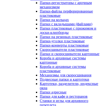
Папки-регистраторы с арочным
механизмом
Папки-файлы перфорированные
пластиковые
Папки на кольцах
Папки с вкладышами (файлами)
Папки пластиковые с прижимом и
доски-клипборды
Папки на резинках пластиковые
Папки-уголки пластиковые
Папки-конверты пластиковые
Скоросшиватели пластиковые
Папки и скоросшиватели картонные
Короба и архивные системы
картонные
Короба и архивные системы
пластиковые
Механизмы для скоросшивания
Подвесные папки и картотеки
Картотеки, разделители, индексные
окна
Папки адресные
Папки для кафе и ресторанов
Станки и иглы для архивного
переплета