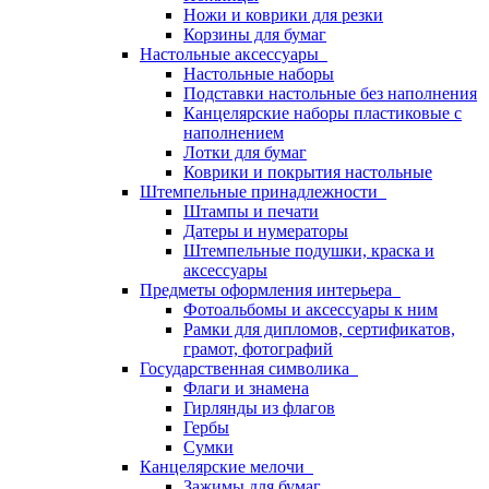
Ножи и коврики для резки
Корзины для бумаг
Настольные аксессуары
Настольные наборы
Подставки настольные без наполнения
Канцелярские наборы пластиковые с
наполнением
Лотки для бумаг
Коврики и покрытия настольные
Штемпельные принадлежности
Штампы и печати
Датеры и нумераторы
Штемпельные подушки, краска и
аксессуары
Предметы оформления интерьера
Фотоальбомы и аксессуары к ним
Рамки для дипломов, сертификатов,
грамот, фотографий
Государственная символика
Флаги и знамена
Гирлянды из флагов
Гербы
Сумки
Канцелярские мелочи
Зажимы для бумаг