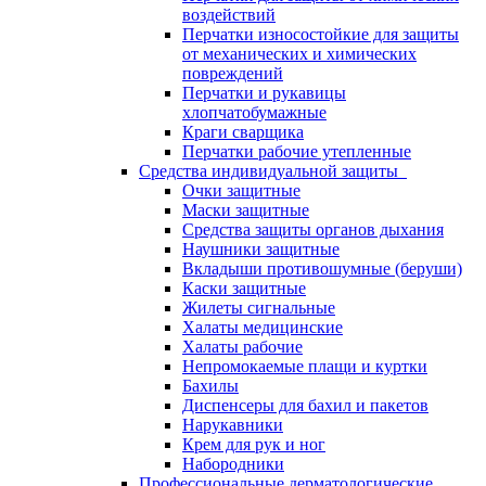
воздействий
Перчатки износостойкие для защиты
от механических и химических
повреждений
Перчатки и рукавицы
хлопчатобумажные
Краги сварщика
Перчатки рабочие утепленные
Средства индивидуальной защиты
Очки защитные
Маски защитные
Средства защиты органов дыхания
Наушники защитные
Вкладыши противошумные (беруши)
Каски защитные
Жилеты сигнальные
Халаты медицинские
Халаты рабочие
Непромокаемые плащи и куртки
Бахилы
Диспенсеры для бахил и пакетов
Нарукавники
Крем для рук и ног
Набородники
Профессиональные дерматологические