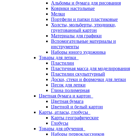
Альбомы и бумага для рисования
Коврики настольные
Мелки
Портфели и папки пластиковые
Холсты, мольберты, этюдники,
грунтованный картон
Материалы для графики
Вспомогательные материалы и
инструменты
Наборы юного художника
Товары для лепки
Пластилин
Пластичная масса для моделирования
Пластилин скульптурный
Доски, стеки и формочки для лепки
Песок для лепки
Глина полимерная
Цветная бумага и картон
Цветная бумага
Цветной и белый картон
Карты, атласы, глобусы
Карты географические
Глобусы
Товары для обучения
Наборы первоклассников