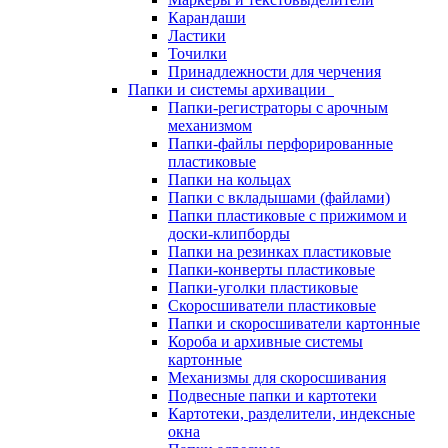
Карандаши
Ластики
Точилки
Принадлежности для черчения
Папки и системы архивации
Папки-регистраторы с арочным
механизмом
Папки-файлы перфорированные
пластиковые
Папки на кольцах
Папки с вкладышами (файлами)
Папки пластиковые с прижимом и
доски-клипборды
Папки на резинках пластиковые
Папки-конверты пластиковые
Папки-уголки пластиковые
Скоросшиватели пластиковые
Папки и скоросшиватели картонные
Короба и архивные системы
картонные
Механизмы для скоросшивания
Подвесные папки и картотеки
Картотеки, разделители, индексные
окна