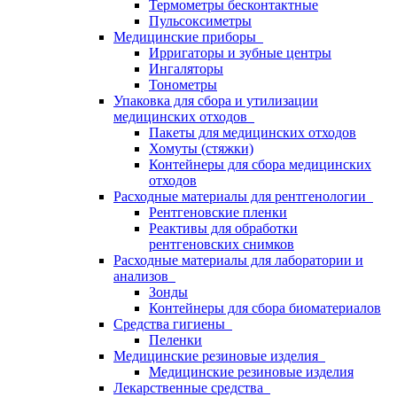
Термометры бесконтактные
Пульсоксиметры
Медицинские приборы
Ирригаторы и зубные центры
Ингаляторы
Тонометры
Упаковка для сбора и утилизации
медицинских отходов
Пакеты для медицинских отходов
Хомуты (стяжки)
Контейнеры для сбора медицинских
отходов
Расходные материалы для рентгенологии
Рентгеновские пленки
Реактивы для обработки
рентгеновских снимков
Расходные материалы для лаборатории и
анализов
Зонды
Контейнеры для сбора биоматериалов
Средства гигиены
Пеленки
Медицинские резиновые изделия
Медицинские резиновые изделия
Лекарственные средства