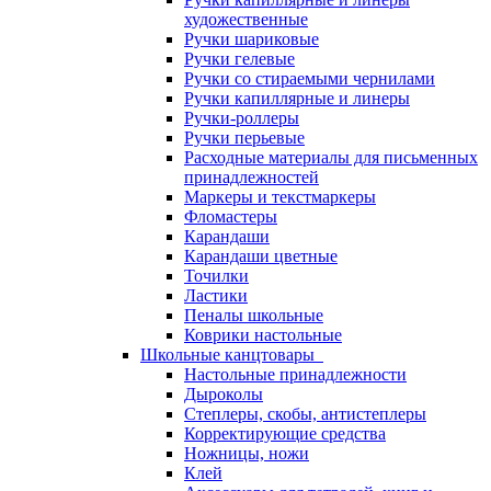
художественные
Ручки шариковые
Ручки гелевые
Ручки со стираемыми чернилами
Ручки капиллярные и линеры
Ручки-роллеры
Ручки перьевые
Расходные материалы для письменных
принадлежностей
Маркеры и текстмаркеры
Фломастеры
Карандаши
Карандаши цветные
Точилки
Ластики
Пеналы школьные
Коврики настольные
Школьные канцтовары
Настольные принадлежности
Дыроколы
Степлеры, скобы, антистеплеры
Корректирующие средства
Ножницы, ножи
Клей