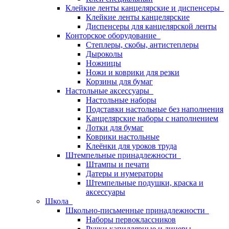
Клейкие ленты канцелярские и диспенсеры
Клейкие ленты канцелярские
Диспенсеры для канцелярской ленты
Конторское оборудование
Степлеры, скобы, антистеплеры
Дыроколы
Ножницы
Ножи и коврики для резки
Корзины для бумаг
Настольные аксессуары
Настольные наборы
Подставки настольные без наполнения
Канцелярские наборы с наполнением
Лотки для бумаг
Коврики настольные
Клеёнки для уроков труда
Штемпельные принадлежности
Штампы и печати
Датеры и нумераторы
Штемпельные подушки, краска и
аксессуары
Школа
Школьно-письменные принадлежности
Наборы первоклассников
Ручки капиллярные и линеры