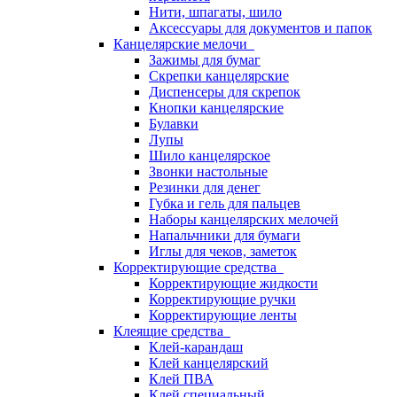
Нити, шпагаты, шило
Аксессуары для документов и папок
Канцелярские мелочи
Зажимы для бумаг
Скрепки канцелярские
Диспенсеры для скрепок
Кнопки канцелярские
Булавки
Лупы
Шило канцелярское
Звонки настольные
Резинки для денег
Губка и гель для пальцев
Наборы канцелярских мелочей
Напальчники для бумаги
Иглы для чеков, заметок
Корректирующие средства
Корректирующие жидкости
Корректирующие ручки
Корректирующие ленты
Клеящие средства
Клей-карандаш
Клей канцелярский
Клей ПВА
Клей специальный