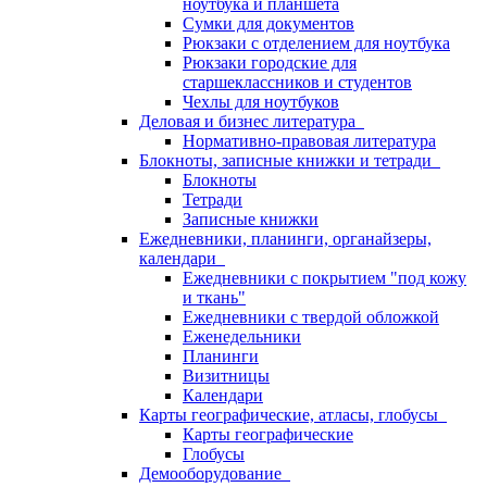
ноутбука и планшета
Сумки для документов
Рюкзаки с отделением для ноутбука
Рюкзаки городские для
старшеклассников и студентов
Чехлы для ноутбуков
Деловая и бизнес литература
Нормативно-правовая литература
Блокноты, записные книжки и тетради
Блокноты
Тетради
Записные книжки
Ежедневники, планинги, органайзеры,
календари
Ежедневники с покрытием "под кожу
и ткань"
Ежедневники с твердой обложкой
Еженедельники
Планинги
Визитницы
Календари
Карты географические, атласы, глобусы
Карты географические
Глобусы
Демооборудование