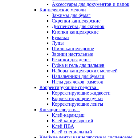
Аксессуары для документов и папок
Канцелярские мелочи
Зажимы для бумаг
Скрепки канцелярские
Диспенсеры для скрепок
Кнопки канцелярские
Булавки
Лупы
Шило канцелярское
Звонки настольные
Резинки для денег
Губка и гель для пальцев
Наборы канцелярских мелочей
Напальчники для бумаги
Иглы для чеков, заметок
Корректирующие средства
Корректирующие жидкости
Корректирующие ручки
Корректирующие ленты
Клеящие средства
Клей-карандаш
Клей канцелярский
Клей ПВА
Клей специальный
Клейкие ленты канцелярские и диспенсеры