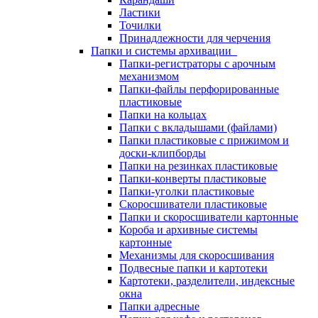
Ластики
Точилки
Принадлежности для черчения
Папки и системы архивации
Папки-регистраторы с арочным
механизмом
Папки-файлы перфорированные
пластиковые
Папки на кольцах
Папки с вкладышами (файлами)
Папки пластиковые с прижимом и
доски-клипборды
Папки на резинках пластиковые
Папки-конверты пластиковые
Папки-уголки пластиковые
Скоросшиватели пластиковые
Папки и скоросшиватели картонные
Короба и архивные системы
картонные
Механизмы для скоросшивания
Подвесные папки и картотеки
Картотеки, разделители, индексные
окна
Папки адресные