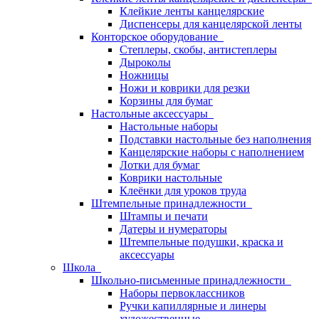
Клейкие ленты канцелярские
Диспенсеры для канцелярской ленты
Конторское оборудование
Степлеры, скобы, антистеплеры
Дыроколы
Ножницы
Ножи и коврики для резки
Корзины для бумаг
Настольные аксессуары
Настольные наборы
Подставки настольные без наполнения
Канцелярские наборы с наполнением
Лотки для бумаг
Коврики настольные
Клеёнки для уроков труда
Штемпельные принадлежности
Штампы и печати
Датеры и нумераторы
Штемпельные подушки, краска и
аксессуары
Школа
Школьно-письменные принадлежности
Наборы первоклассников
Ручки капиллярные и линеры
художественные