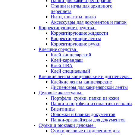
Папки для кафе и ресторанов
Станки и иглы для архивного
переплета
Нити, шпагаты, шило
Аксессуары для документов и папок
Корректирующие средства
Корректирующие жидкости
Корректирующие ленты
Корректирующие ручки
Клеящие средства
Клей канцелярский
Клей-карандаш
Клей ПВА
Клей специальный
Клейкие ленты канцелярские и диспенсеры
Клейкие ленты канцелярские
Диспенсеры для канцелярской ленты
Деловые аксессуары
Портфели, сумки, папки из кожи
Папки и портфели из пластика и ткани
Визитницы
Обложки и бланки документов
Папки-органайзеры для документов
Сумки и рюкзаки деловые
Сумки деловые с отделением для