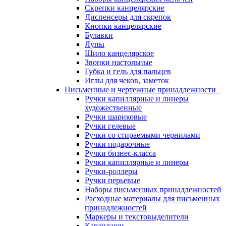
Скрепки канцелярские
Диспенсеры для скрепок
Кнопки канцелярские
Булавки
Лупы
Шило канцелярское
Звонки настольные
Губка и гель для пальцев
Иглы для чеков, заметок
Письменные и чертежные принадлежности
Ручки капиллярные и линеры
художественные
Ручки шариковые
Ручки гелевые
Ручки со стираемыми чернилами
Ручки подарочные
Ручки бизнес-класса
Ручки капиллярные и линеры
Ручки-роллеры
Ручки перьевые
Наборы письменных принадлежностей
Расходные материалы для письменных
принадлежностей
Маркеры и текстовыделители
Карандаши