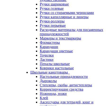
Ручки шариковые
Ручки гелевые
Ручки со стираемыми чернилами
Ручки капиллярные и линеры
Ручки-роллеры
Ручки перьевые
Расходные материалы для письменных
принадлежностей
Маркеры и текстмаркеры
Фломастеры
Карандаши
Карандаши цветные
Точилки
Ластики
Пеналы школьные
Коврики настольные
Школьные канцтовары
Настольные принадлежности
Дыроколы
Степлеры, скобы, антистеплеры
Корректирующие средства
Ножницы, ножи
Клей
Аксессуары для тетрадей, книг и