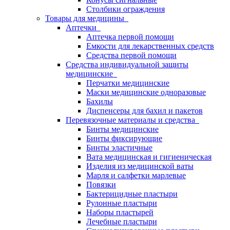
Столбики ограждения
Товары для медицины
Аптечки
Аптечка первой помощи
Емкости для лекарственных средств
Средства первой помощи
Средства индивидуальной защиты
медицинские
Перчатки медицинские
Маски медицинские одноразовые
Бахилы
Диспенсеры для бахил и пакетов
Перевязочные материалы и средства
Бинты медицинские
Бинты фиксирующие
Бинты эластичные
Вата медицинская и гигиеническая
Изделия из медицинской ваты
Марля и салфетки марлевые
Повязки
Бактерицидные пластыри
Рулонные пластыри
Наборы пластырей
Лечебные пластыри