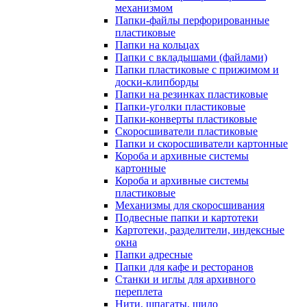
механизмом
Папки-файлы перфорированные
пластиковые
Папки на кольцах
Папки с вкладышами (файлами)
Папки пластиковые с прижимом и
доски-клипборды
Папки на резинках пластиковые
Папки-уголки пластиковые
Папки-конверты пластиковые
Скоросшиватели пластиковые
Папки и скоросшиватели картонные
Короба и архивные системы
картонные
Короба и архивные системы
пластиковые
Механизмы для скоросшивания
Подвесные папки и картотеки
Картотеки, разделители, индексные
окна
Папки адресные
Папки для кафе и ресторанов
Станки и иглы для архивного
переплета
Нити, шпагаты, шило