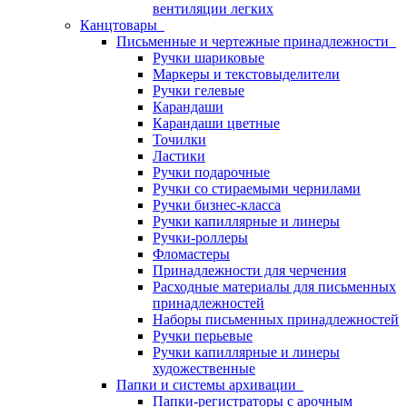
вентиляции легких
Канцтовары
Письменные и чертежные принадлежности
Ручки шариковые
Маркеры и текстовыделители
Ручки гелевые
Карандаши
Карандаши цветные
Точилки
Ластики
Ручки подарочные
Ручки со стираемыми чернилами
Ручки бизнес-класса
Ручки капиллярные и линеры
Ручки-роллеры
Фломастеры
Принадлежности для черчения
Расходные материалы для письменных
принадлежностей
Наборы письменных принадлежностей
Ручки перьевые
Ручки капиллярные и линеры
художественные
Папки и системы архивации
Папки-регистраторы с арочным