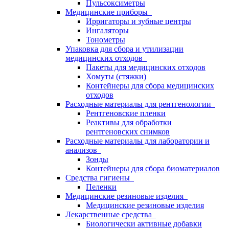
Пульсоксиметры
Медицинские приборы
Ирригаторы и зубные центры
Ингаляторы
Тонометры
Упаковка для сбора и утилизации
медицинских отходов
Пакеты для медицинских отходов
Хомуты (стяжки)
Контейнеры для сбора медицинских
отходов
Расходные материалы для рентгенологии
Рентгеновские пленки
Реактивы для обработки
рентгеновских снимков
Расходные материалы для лаборатории и
анализов
Зонды
Контейнеры для сбора биоматериалов
Средства гигиены
Пеленки
Медицинские резиновые изделия
Медицинские резиновые изделия
Лекарственные средства
Биологически активные добавки