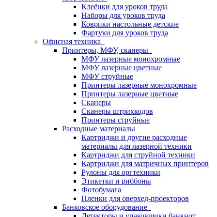
Клеёнки для уроков труда
Наборы для уроков труда
Коврики настольные детские
Фартуки для уроков труда
Офисная техника
Принтеры, МФУ, сканеры
МФУ лазерные монохромные
МФУ лазерные цветные
МФУ струйные
Принтеры лазерные монохромные
Принтеры лазерные цветные
Сканеры
Сканеры штрихкодов
Принтеры струйные
Расходные материалы
Картриджи и другие расходные
материалы для лазерной техники
Картриджи для струйной техники
Картриджи для матричных принтеров
Рулоны для оргтехники
Этикетки и риббоны
Фотобумага
Пленки для оверхед-проекторов
Банковское оборудование
Детекторы и упаковщики банкнот