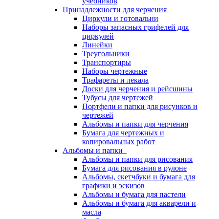
учебников
Принадлежности для черчения
Циркули и готовальни
Наборы запасных грифелей для
циркулей
Линейки
Треугольники
Транспортиры
Наборы чертежные
Трафареты и лекала
Доски для черчения и рейсшины
Тубусы для чертежей
Портфели и папки для рисунков и
чертежей
Альбомы и папки для черчения
Бумага для чертежных и
копировальных работ
Альбомы и папки
Альбомы и папки для рисования
Бумага для рисования в рулоне
Альбомы, скетчбуки и бумага для
графики и эскизов
Альбомы и бумага для пастели
Альбомы и бумага для акварели и
масла