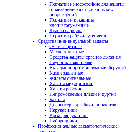
Перчатки износостойкие для защиты
от механических и химических
повреждений
Перчатки и рукавицы
хлопчатобумажные
Краги сварщика
Перчатки рабочие утепленные
Средства индивидуальной защиты
Очки защитные
Маски защитные
Средства защиты органов дыхания
Наушники защитные
Вкладыши противошумные (беруши)
Каски защитные
Жилеты сигнальные
Халаты медицинские
Халаты рабочие
Непромокаемые плащи и куртки
Бахилы
Диспенсеры для бахил и пакетов
Нарукавники
Крем для рук и ног
Набородники
Профессиональные дерматологические
средства