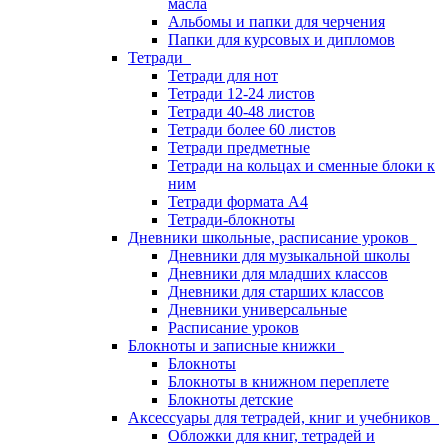
масла
Альбомы и папки для черчения
Папки для курсовых и дипломов
Тетради
Тетради для нот
Тетради 12-24 листов
Тетради 40-48 листов
Тетради более 60 листов
Тетради предметные
Тетради на кольцах и сменные блоки к
ним
Тетради формата А4
Тетради-блокноты
Дневники школьные, расписание уроков
Дневники для музыкальной школы
Дневники для младших классов
Дневники для старших классов
Дневники универсальные
Расписание уроков
Блокноты и записные книжки
Блокноты
Блокноты в книжном переплете
Блокноты детские
Аксессуары для тетрадей, книг и учебников
Обложки для книг, тетрадей и