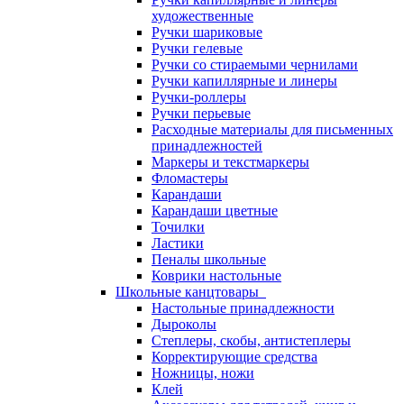
художественные
Ручки шариковые
Ручки гелевые
Ручки со стираемыми чернилами
Ручки капиллярные и линеры
Ручки-роллеры
Ручки перьевые
Расходные материалы для письменных
принадлежностей
Маркеры и текстмаркеры
Фломастеры
Карандаши
Карандаши цветные
Точилки
Ластики
Пеналы школьные
Коврики настольные
Школьные канцтовары
Настольные принадлежности
Дыроколы
Степлеры, скобы, антистеплеры
Корректирующие средства
Ножницы, ножи
Клей