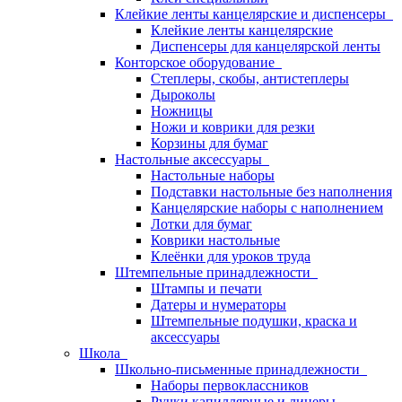
Клейкие ленты канцелярские и диспенсеры
Клейкие ленты канцелярские
Диспенсеры для канцелярской ленты
Конторское оборудование
Степлеры, скобы, антистеплеры
Дыроколы
Ножницы
Ножи и коврики для резки
Корзины для бумаг
Настольные аксессуары
Настольные наборы
Подставки настольные без наполнения
Канцелярские наборы с наполнением
Лотки для бумаг
Коврики настольные
Клеёнки для уроков труда
Штемпельные принадлежности
Штампы и печати
Датеры и нумераторы
Штемпельные подушки, краска и
аксессуары
Школа
Школьно-письменные принадлежности
Наборы первоклассников
Ручки капиллярные и линеры