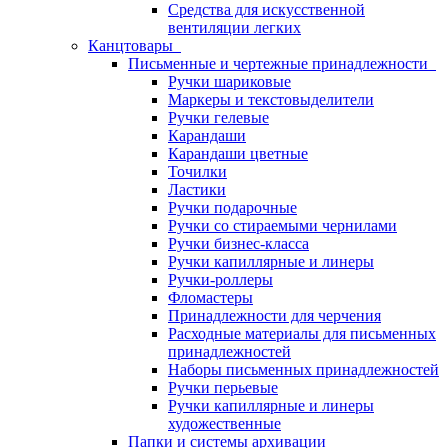
Средства для искусственной
вентиляции легких
Канцтовары
Письменные и чертежные принадлежности
Ручки шариковые
Маркеры и текстовыделители
Ручки гелевые
Карандаши
Карандаши цветные
Точилки
Ластики
Ручки подарочные
Ручки со стираемыми чернилами
Ручки бизнес-класса
Ручки капиллярные и линеры
Ручки-роллеры
Фломастеры
Принадлежности для черчения
Расходные материалы для письменных
принадлежностей
Наборы письменных принадлежностей
Ручки перьевые
Ручки капиллярные и линеры
художественные
Папки и системы архивации