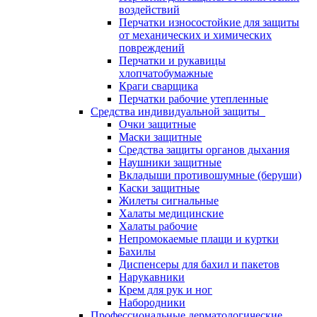
воздействий
Перчатки износостойкие для защиты
от механических и химических
повреждений
Перчатки и рукавицы
хлопчатобумажные
Краги сварщика
Перчатки рабочие утепленные
Средства индивидуальной защиты
Очки защитные
Маски защитные
Средства защиты органов дыхания
Наушники защитные
Вкладыши противошумные (беруши)
Каски защитные
Жилеты сигнальные
Халаты медицинские
Халаты рабочие
Непромокаемые плащи и куртки
Бахилы
Диспенсеры для бахил и пакетов
Нарукавники
Крем для рук и ног
Набородники
Профессиональные дерматологические