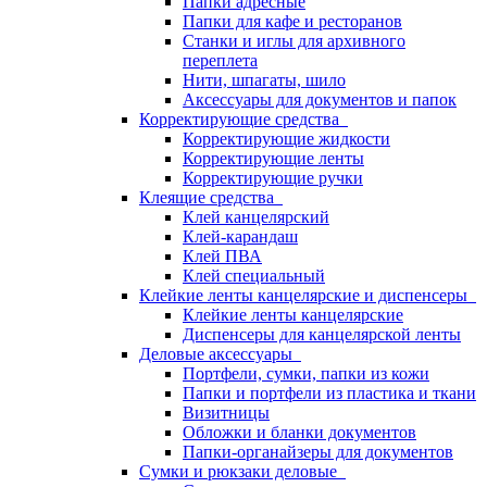
Папки адресные
Папки для кафе и ресторанов
Станки и иглы для архивного
переплета
Нити, шпагаты, шило
Аксессуары для документов и папок
Корректирующие средства
Корректирующие жидкости
Корректирующие ленты
Корректирующие ручки
Клеящие средства
Клей канцелярский
Клей-карандаш
Клей ПВА
Клей специальный
Клейкие ленты канцелярские и диспенсеры
Клейкие ленты канцелярские
Диспенсеры для канцелярской ленты
Деловые аксессуары
Портфели, сумки, папки из кожи
Папки и портфели из пластика и ткани
Визитницы
Обложки и бланки документов
Папки-органайзеры для документов
Сумки и рюкзаки деловые