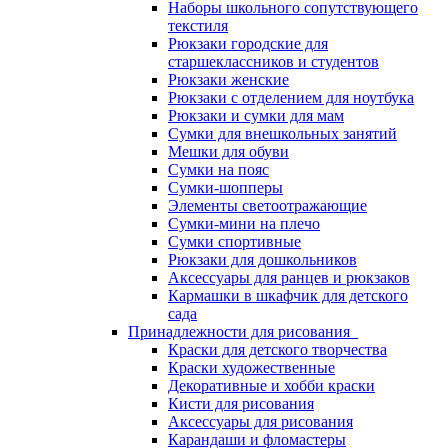
Наборы школьного сопутствующего
текстиля
Рюкзаки городские для
старшеклассников и студентов
Рюкзаки женские
Рюкзаки с отделением для ноутбука
Рюкзаки и сумки для мам
Сумки для внешкольных занятий
Мешки для обуви
Сумки на пояс
Сумки-шопперы
Элементы светоотражающие
Сумки-мини на плечо
Сумки спортивные
Рюкзаки для дошкольников
Аксессуары для ранцев и рюкзаков
Кармашки в шкафчик для детского
сада
Принадлежности для рисования
Краски для детского творчества
Краски художественные
Декоративные и хобби краски
Кисти для рисования
Аксессуары для рисования
Карандаши и фломастеры