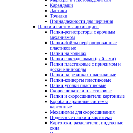
Карандаши
Ластики
Точилки
Принадлежности для черчения
Папки и системы архивации
Папки-регистраторы с арочным
механизмом
Папки-файлы перфорированные
пластиковые
Папки на кольцах
Папки с вкладышами (файлами)
Папки пластиковые с прижимом и
доски-клипборды
Папки на резинках пластиковые
Папки-конверты пластиковые
Папки-уголки пластиковые
Скоросшиватели пластиковые
Папки и скоросшиватели картонные
Короба и архивные системы
картонные
Механизмы для скоросшивания
Подвесные папки и картотеки
Картотеки, разделители, индексные
окна