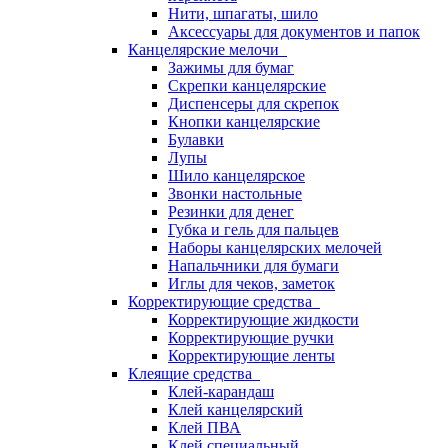
Нити, шпагаты, шило
Аксессуары для документов и папок
Канцелярские мелочи
Зажимы для бумаг
Скрепки канцелярские
Диспенсеры для скрепок
Кнопки канцелярские
Булавки
Лупы
Шило канцелярское
Звонки настольные
Резинки для денег
Губка и гель для пальцев
Наборы канцелярских мелочей
Напальчники для бумаги
Иглы для чеков, заметок
Корректирующие средства
Корректирующие жидкости
Корректирующие ручки
Корректирующие ленты
Клеящие средства
Клей-карандаш
Клей канцелярский
Клей ПВА
Клей специальный