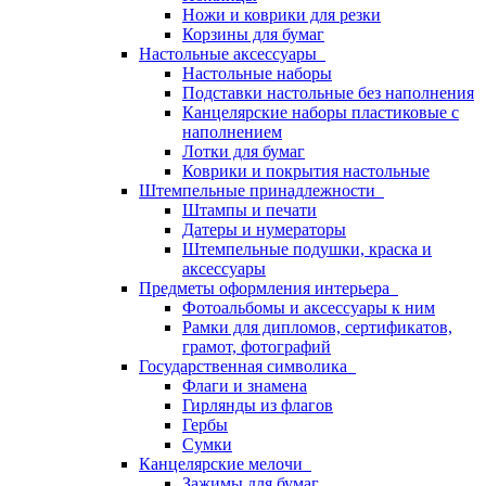
Ножи и коврики для резки
Корзины для бумаг
Настольные аксессуары
Настольные наборы
Подставки настольные без наполнения
Канцелярские наборы пластиковые с
наполнением
Лотки для бумаг
Коврики и покрытия настольные
Штемпельные принадлежности
Штампы и печати
Датеры и нумераторы
Штемпельные подушки, краска и
аксессуары
Предметы оформления интерьера
Фотоальбомы и аксессуары к ним
Рамки для дипломов, сертификатов,
грамот, фотографий
Государственная символика
Флаги и знамена
Гирлянды из флагов
Гербы
Сумки
Канцелярские мелочи
Зажимы для бумаг