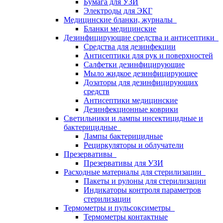
Бумага для УЗИ
Электроды для ЭКГ
Медицинские бланки, журналы
Бланки медицинские
Дезинфицирующие средства и антисептики
Средства для дезинфекции
Антисептики для рук и поверхностей
Салфетки дезинфицирующие
Мыло жидкое дезинфицирующее
Дозаторы для дезинфицирующих
средств
Антисептики медицинские
Дезинфекционные коврики
Светильники и лампы инсектицидные и
бактерицидные
Лампы бактерицидные
Рециркуляторы и облучатели
Презервативы
Презервативы для УЗИ
Расходные материалы для стерилизации
Пакеты и рулоны для стерилизации
Индикаторы контроля параметров
стерилизации
Термометры и пульсоксиметры
Термометры контактные