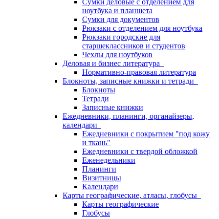
Сумки деловые с отделением для
ноутбука и планшета
Сумки для документов
Рюкзаки с отделением для ноутбука
Рюкзаки городские для
старшеклассников и студентов
Чехлы для ноутбуков
Деловая и бизнес литература
Нормативно-правовая литература
Блокноты, записные книжки и тетради
Блокноты
Тетради
Записные книжки
Ежедневники, планинги, органайзеры,
календари
Ежедневники с покрытием "под кожу
и ткань"
Ежедневники с твердой обложкой
Еженедельники
Планинги
Визитницы
Календари
Карты географические, атласы, глобусы
Карты географические
Глобусы