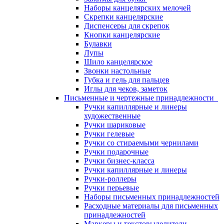
Наборы канцелярских мелочей
Скрепки канцелярские
Диспенсеры для скрепок
Кнопки канцелярские
Булавки
Лупы
Шило канцелярское
Звонки настольные
Губка и гель для пальцев
Иглы для чеков, заметок
Письменные и чертежные принадлежности
Ручки капиллярные и линеры
художественные
Ручки шариковые
Ручки гелевые
Ручки со стираемыми чернилами
Ручки подарочные
Ручки бизнес-класса
Ручки капиллярные и линеры
Ручки-роллеры
Ручки перьевые
Наборы письменных принадлежностей
Расходные материалы для письменных
принадлежностей
Маркеры и текстовыделители