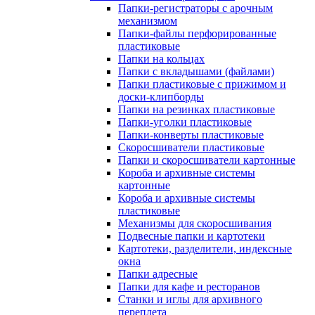
Папки-регистраторы с арочным
механизмом
Папки-файлы перфорированные
пластиковые
Папки на кольцах
Папки с вкладышами (файлами)
Папки пластиковые с прижимом и
доски-клипборды
Папки на резинках пластиковые
Папки-уголки пластиковые
Папки-конверты пластиковые
Скоросшиватели пластиковые
Папки и скоросшиватели картонные
Короба и архивные системы
картонные
Короба и архивные системы
пластиковые
Механизмы для скоросшивания
Подвесные папки и картотеки
Картотеки, разделители, индексные
окна
Папки адресные
Папки для кафе и ресторанов
Станки и иглы для архивного
переплета