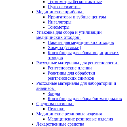
Термометры бесконтактные
Пульсоксиметры
Медицинские приборы
Ирригаторы и зубные центры
Ингаляторы
Тонометры
Упаковка для сбора и утилизации
медицинских отходов
Пакеты для медицинских отходов
Хомуты (стяжки)
Контейнеры для сбора медицинских
отходов
Расходные материалы для рентгенологии
Рентгеновские пленки
Реактивы для обработки
рентгеновских снимков
Расходные материалы для лаборатории и
анализов
Зонды
Контейнеры для сбора биоматериалов
Средства гигиены
Пеленки
Медицинские резиновые изделия
Медицинские резиновые изделия
Лекарственные средства