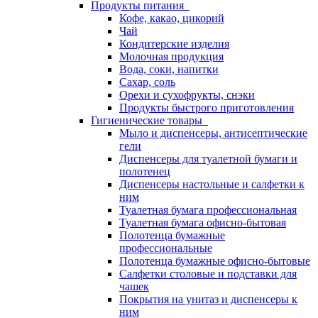
Продукты питания
Кофе, какао, цикорий
Чай
Кондитерские изделия
Молочная продукция
Вода, соки, напитки
Сахар, соль
Орехи и сухофрукты, снэки
Продукты быстрого приготовления
Гигиенические товары
Мыло и диспенсеры, антисептические
гели
Диспенсеры для туалетной бумаги и
полотенец
Диспенсеры настольные и салфетки к
ним
Туалетная бумага профессиональная
Туалетная бумага офисно-бытовая
Полотенца бумажные
профессиональные
Полотенца бумажные офисно-бытовые
Салфетки столовые и подставки для
чашек
Покрытия на унитаз и диспенсеры к
ним