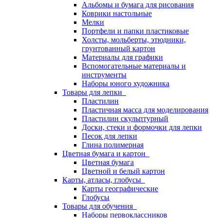
Альбомы и бумага для рисования
Коврики настольные
Мелки
Портфели и папки пластиковые
Холсты, мольберты, этюдники,
грунтованный картон
Материалы для графики
Вспомогательные материалы и
инструменты
Наборы юного художника
Товары для лепки
Пластилин
Пластичная масса для моделирования
Пластилин скульптурный
Доски, стеки и формочки для лепки
Песок для лепки
Глина полимерная
Цветная бумага и картон
Цветная бумага
Цветной и белый картон
Карты, атласы, глобусы
Карты географические
Глобусы
Товары для обучения
Наборы первоклассников