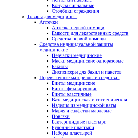
Конусы сигнальные
Столбики ограждения
Товары для медицины
Аптечки
Аптечка первой помощи
Емкости для лекарственных средств
Средства первой помощи
Средства индивидуальной защиты
медицинские
Перчатки медицинские
Маски медицинские одноразовые
Бахилы
Диспенсеры для бахил и пакетов
Перевязочные материалы и средства
Бинты медицинские
Бинты фиксирующие
Бинты эластичные
Вата медицинская и гигиеническая
Изделия из медицинской ваты
Марля и салфетки марлевые
Повязки
Бактерицидные пластыри
Рулонные пластыри
Наборы пластырей