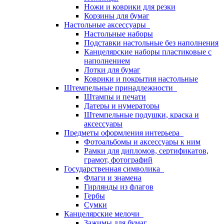
Ножи и коврики для резки
Корзины для бумаг
Настольные аксессуары
Настольные наборы
Подставки настольные без наполнения
Канцелярские наборы пластиковые с
наполнением
Лотки для бумаг
Коврики и покрытия настольные
Штемпельные принадлежности
Штампы и печати
Датеры и нумераторы
Штемпельные подушки, краска и
аксессуары
Предметы оформления интерьера
Фотоальбомы и аксессуары к ним
Рамки для дипломов, сертификатов,
грамот, фотографий
Государственная символика
Флаги и знамена
Гирлянды из флагов
Гербы
Сумки
Канцелярские мелочи
Зажимы для бумаг