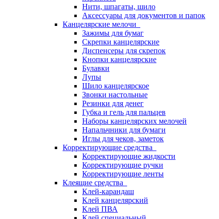
Нити, шпагаты, шило
Аксессуары для документов и папок
Канцелярские мелочи
Зажимы для бумаг
Скрепки канцелярские
Диспенсеры для скрепок
Кнопки канцелярские
Булавки
Лупы
Шило канцелярское
Звонки настольные
Резинки для денег
Губка и гель для пальцев
Наборы канцелярских мелочей
Напальчники для бумаги
Иглы для чеков, заметок
Корректирующие средства
Корректирующие жидкости
Корректирующие ручки
Корректирующие ленты
Клеящие средства
Клей-карандаш
Клей канцелярский
Клей ПВА
Клей специальный