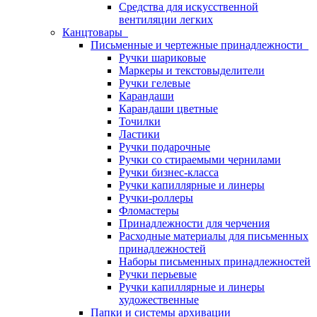
Средства для искусственной
вентиляции легких
Канцтовары
Письменные и чертежные принадлежности
Ручки шариковые
Маркеры и текстовыделители
Ручки гелевые
Карандаши
Карандаши цветные
Точилки
Ластики
Ручки подарочные
Ручки со стираемыми чернилами
Ручки бизнес-класса
Ручки капиллярные и линеры
Ручки-роллеры
Фломастеры
Принадлежности для черчения
Расходные материалы для письменных
принадлежностей
Наборы письменных принадлежностей
Ручки перьевые
Ручки капиллярные и линеры
художественные
Папки и системы архивации