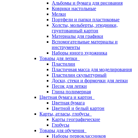
Альбомы и бумага для рисования
Коврики настольные
Мелки
Портфели и папки пластиковые
Холсты, мольберты, этюдники,
грунтованный картон
Материалы для графики
Вспомогательные материалы и
инструменты
Наборы юного художника
Товары для лепки
Пластилин
Пластичная масса для моделирования
Пластилин скульптурный
Доски, стеки и формочки для лепки
Песок для лепки
Глина полимерная
Цветная бумага и картон
Цветная бумага
Цветной и белый картон
Карты, атласы, глобусы
Карты географические
Глобусы
Товары для обучения
Наборы первоклассников