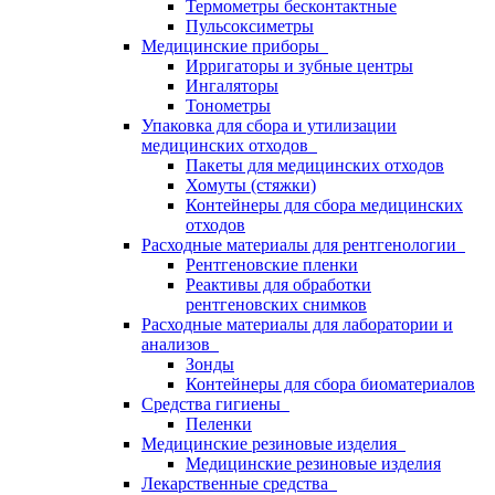
Термометры бесконтактные
Пульсоксиметры
Медицинские приборы
Ирригаторы и зубные центры
Ингаляторы
Тонометры
Упаковка для сбора и утилизации
медицинских отходов
Пакеты для медицинских отходов
Хомуты (стяжки)
Контейнеры для сбора медицинских
отходов
Расходные материалы для рентгенологии
Рентгеновские пленки
Реактивы для обработки
рентгеновских снимков
Расходные материалы для лаборатории и
анализов
Зонды
Контейнеры для сбора биоматериалов
Средства гигиены
Пеленки
Медицинские резиновые изделия
Медицинские резиновые изделия
Лекарственные средства