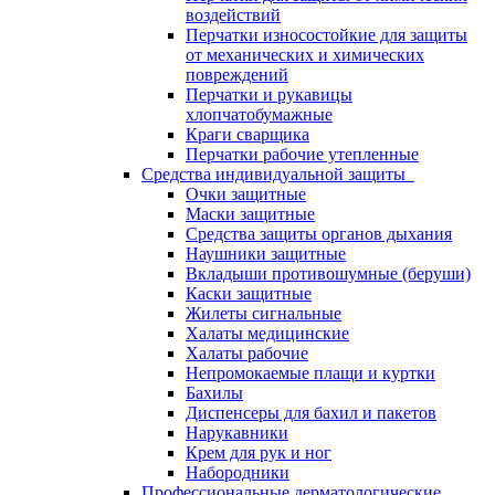
воздействий
Перчатки износостойкие для защиты
от механических и химических
повреждений
Перчатки и рукавицы
хлопчатобумажные
Краги сварщика
Перчатки рабочие утепленные
Средства индивидуальной защиты
Очки защитные
Маски защитные
Средства защиты органов дыхания
Наушники защитные
Вкладыши противошумные (беруши)
Каски защитные
Жилеты сигнальные
Халаты медицинские
Халаты рабочие
Непромокаемые плащи и куртки
Бахилы
Диспенсеры для бахил и пакетов
Нарукавники
Крем для рук и ног
Набородники
Профессиональные дерматологические