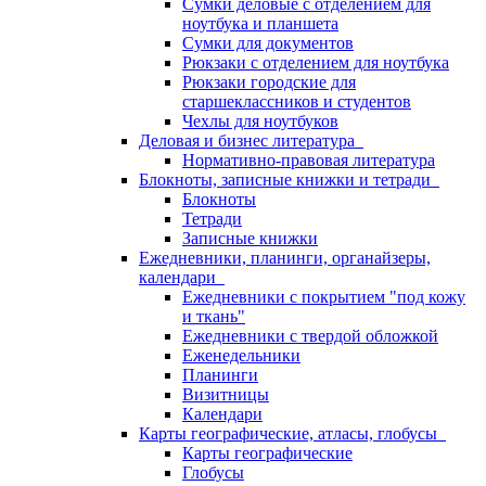
Сумки деловые с отделением для
ноутбука и планшета
Сумки для документов
Рюкзаки с отделением для ноутбука
Рюкзаки городские для
старшеклассников и студентов
Чехлы для ноутбуков
Деловая и бизнес литература
Нормативно-правовая литература
Блокноты, записные книжки и тетради
Блокноты
Тетради
Записные книжки
Ежедневники, планинги, органайзеры,
календари
Ежедневники с покрытием "под кожу
и ткань"
Ежедневники с твердой обложкой
Еженедельники
Планинги
Визитницы
Календари
Карты географические, атласы, глобусы
Карты географические
Глобусы