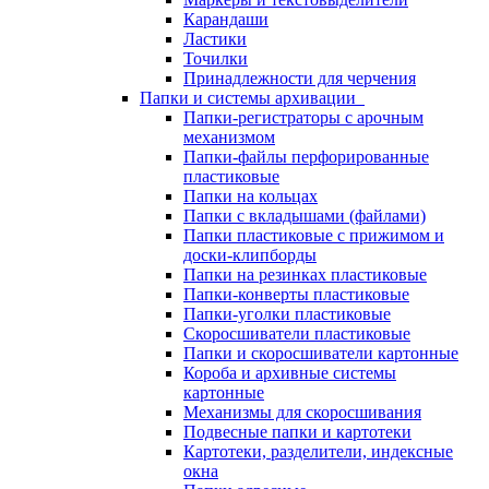
Карандаши
Ластики
Точилки
Принадлежности для черчения
Папки и системы архивации
Папки-регистраторы с арочным
механизмом
Папки-файлы перфорированные
пластиковые
Папки на кольцах
Папки с вкладышами (файлами)
Папки пластиковые с прижимом и
доски-клипборды
Папки на резинках пластиковые
Папки-конверты пластиковые
Папки-уголки пластиковые
Скоросшиватели пластиковые
Папки и скоросшиватели картонные
Короба и архивные системы
картонные
Механизмы для скоросшивания
Подвесные папки и картотеки
Картотеки, разделители, индексные
окна