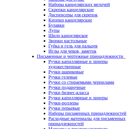
Наборы канцелярских мелочей
Скрепки канцелярские
Диспенсеры для скрепок
Кнопки канцелярские
Булавки
Лупы
Шило канцелярское
Звонки настольные
Губка и гель для пальцев
Иглы для чеков, заметок
Письменные и чертежные принадлежности
Ручки капиллярные и линеры
художественные
Ручки шариковые
Ручки гелевые
Ручки со стираемыми чернилами
Ручки подарочные
Ручки бизнес-класса
Ручки капиллярные и линеры
Ручки-роллеры
Ручки перьевые
Наборы письменных принадлежностей
Расходные материалы для письменных
принадлежностей
Маркеры и текстовыделители