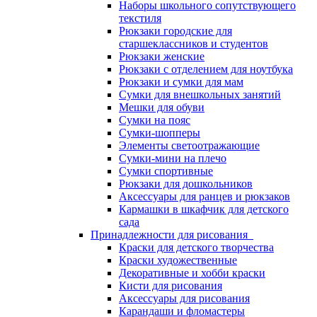
Наборы школьного сопутствующего
текстиля
Рюкзаки городские для
старшеклассников и студентов
Рюкзаки женские
Рюкзаки с отделением для ноутбука
Рюкзаки и сумки для мам
Сумки для внешкольных занятий
Мешки для обуви
Сумки на пояс
Сумки-шопперы
Элементы светоотражающие
Сумки-мини на плечо
Сумки спортивные
Рюкзаки для дошкольников
Аксессуары для ранцев и рюкзаков
Кармашки в шкафчик для детского
сада
Принадлежности для рисования
Краски для детского творчества
Краски художественные
Декоративные и хобби краски
Кисти для рисования
Аксессуары для рисования
Карандаши и фломастеры