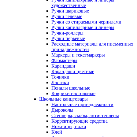
художественные
Ручки шариковые
Ручки гелевые
Ручки со стираемыми чернилами
Ручки капиллярные и линеры
Ручки-роллеры
Ручки перьевые
Расходные материалы для письменных
принадлежностей
Маркеры и текстмаркеры
Фломастеры
Карандаши
Карандаши цветные
Точилки
Ластики
Пеналы школьные
Коврики настольные
Школьные канцтовары
Настольные принадлежности
Дыроколы
Степлеры, скобы, антистеплеры
Корректирующие средства
Ножницы, ножи
Клей