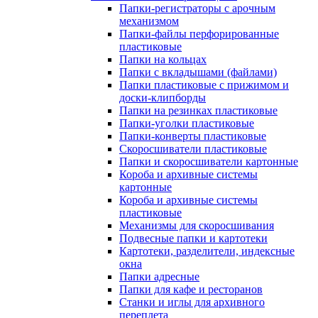
Папки-регистраторы с арочным
механизмом
Папки-файлы перфорированные
пластиковые
Папки на кольцах
Папки с вкладышами (файлами)
Папки пластиковые с прижимом и
доски-клипборды
Папки на резинках пластиковые
Папки-уголки пластиковые
Папки-конверты пластиковые
Скоросшиватели пластиковые
Папки и скоросшиватели картонные
Короба и архивные системы
картонные
Короба и архивные системы
пластиковые
Механизмы для скоросшивания
Подвесные папки и картотеки
Картотеки, разделители, индексные
окна
Папки адресные
Папки для кафе и ресторанов
Станки и иглы для архивного
переплета