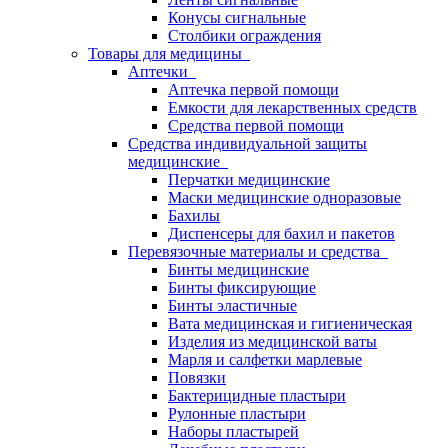
Конусы сигнальные
Столбики ограждения
Товары для медицины
Аптечки
Аптечка первой помощи
Емкости для лекарственных средств
Средства первой помощи
Средства индивидуальной защиты
медицинские
Перчатки медицинские
Маски медицинские одноразовые
Бахилы
Диспенсеры для бахил и пакетов
Перевязочные материалы и средства
Бинты медицинские
Бинты фиксирующие
Бинты эластичные
Вата медицинская и гигиеническая
Изделия из медицинской ваты
Марля и салфетки марлевые
Повязки
Бактерицидные пластыри
Рулонные пластыри
Наборы пластырей