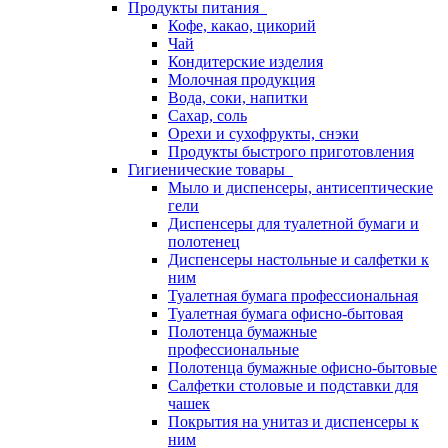
Продукты питания
Кофе, какао, цикорий
Чай
Кондитерские изделия
Молочная продукция
Вода, соки, напитки
Сахар, соль
Орехи и сухофрукты, снэки
Продукты быстрого приготовления
Гигиенические товары
Мыло и диспенсеры, антисептические
гели
Диспенсеры для туалетной бумаги и
полотенец
Диспенсеры настольные и салфетки к
ним
Туалетная бумага профессиональная
Туалетная бумага офисно-бытовая
Полотенца бумажные
профессиональные
Полотенца бумажные офисно-бытовые
Салфетки столовые и подставки для
чашек
Покрытия на унитаз и диспенсеры к
ним