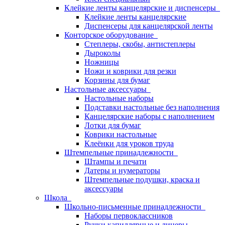
Клейкие ленты канцелярские и диспенсеры
Клейкие ленты канцелярские
Диспенсеры для канцелярской ленты
Конторское оборудование
Степлеры, скобы, антистеплеры
Дыроколы
Ножницы
Ножи и коврики для резки
Корзины для бумаг
Настольные аксессуары
Настольные наборы
Подставки настольные без наполнения
Канцелярские наборы с наполнением
Лотки для бумаг
Коврики настольные
Клеёнки для уроков труда
Штемпельные принадлежности
Штампы и печати
Датеры и нумераторы
Штемпельные подушки, краска и
аксессуары
Школа
Школьно-письменные принадлежности
Наборы первоклассников
Ручки капиллярные и линеры