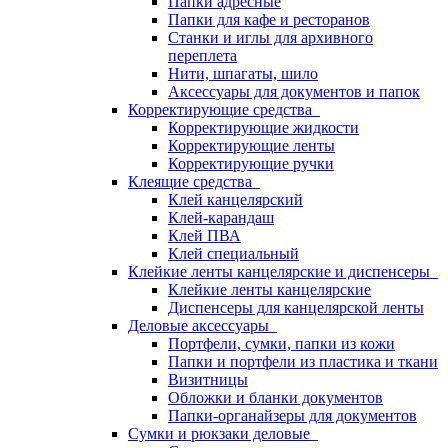
Папки адресные
Папки для кафе и ресторанов
Станки и иглы для архивного
переплета
Нити, шпагаты, шило
Аксессуары для документов и папок
Корректирующие средства
Корректирующие жидкости
Корректирующие ленты
Корректирующие ручки
Клеящие средства
Клей канцелярский
Клей-карандаш
Клей ПВА
Клей специальный
Клейкие ленты канцелярские и диспенсеры
Клейкие ленты канцелярские
Диспенсеры для канцелярской ленты
Деловые аксессуары
Портфели, сумки, папки из кожи
Папки и портфели из пластика и ткани
Визитницы
Обложки и бланки документов
Папки-органайзеры для документов
Сумки и рюкзаки деловые