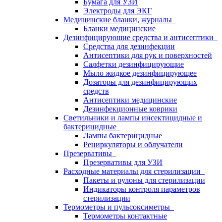
Бумага для УЗИ
Электроды для ЭКГ
Медицинские бланки, журналы
Бланки медицинские
Дезинфицирующие средства и антисептики
Средства для дезинфекции
Антисептики для рук и поверхностей
Салфетки дезинфицирующие
Мыло жидкое дезинфицирующее
Дозаторы для дезинфицирующих
средств
Антисептики медицинские
Дезинфекционные коврики
Светильники и лампы инсектицидные и
бактерицидные
Лампы бактерицидные
Рециркуляторы и облучатели
Презервативы
Презервативы для УЗИ
Расходные материалы для стерилизации
Пакеты и рулоны для стерилизации
Индикаторы контроля параметров
стерилизации
Термометры и пульсоксиметры
Термометры контактные