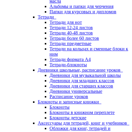
масла
Альбомы и папки для черчения
Папки для курсовых и дипломов
Тетради
Тетради для нот
Тетради 12-24 листов
Тетради 40-48 листов
Тетради более 60 листов
Тетради предметные
Тетради на кольцах и сменные блоки к
ним
Тетради формата А4
Тетради-блокноты
Дневники школьные, расписание уроков
Дневники для музыкальной школы
Дневники для младших классов
Дневники для старших классов
Дневники универсальные
Расписание уроков
Блокноты и записные книжки
Блокноты
Блокноты в книжном переплете
Блокноты детские
Аксессуары для тетрадей, книг и учебников
Обложки для книг, тетрадей и