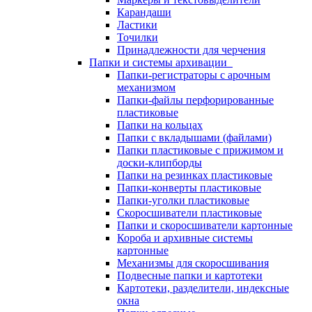
Карандаши
Ластики
Точилки
Принадлежности для черчения
Папки и системы архивации
Папки-регистраторы с арочным
механизмом
Папки-файлы перфорированные
пластиковые
Папки на кольцах
Папки с вкладышами (файлами)
Папки пластиковые с прижимом и
доски-клипборды
Папки на резинках пластиковые
Папки-конверты пластиковые
Папки-уголки пластиковые
Скоросшиватели пластиковые
Папки и скоросшиватели картонные
Короба и архивные системы
картонные
Механизмы для скоросшивания
Подвесные папки и картотеки
Картотеки, разделители, индексные
окна