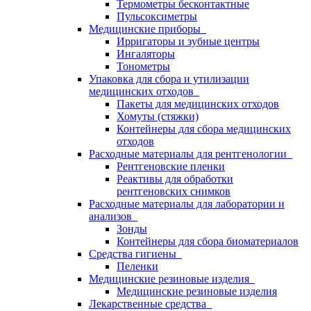
Термометры бесконтактные
Пульсоксиметры
Медицинские приборы
Ирригаторы и зубные центры
Ингаляторы
Тонометры
Упаковка для сбора и утилизации
медицинских отходов
Пакеты для медицинских отходов
Хомуты (стяжки)
Контейнеры для сбора медицинских
отходов
Расходные материалы для рентгенологии
Рентгеновские пленки
Реактивы для обработки
рентгеновских снимков
Расходные материалы для лаборатории и
анализов
Зонды
Контейнеры для сбора биоматериалов
Средства гигиены
Пеленки
Медицинские резиновые изделия
Медицинские резиновые изделия
Лекарственные средства