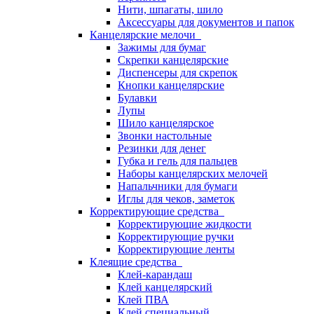
Нити, шпагаты, шило
Аксессуары для документов и папок
Канцелярские мелочи
Зажимы для бумаг
Скрепки канцелярские
Диспенсеры для скрепок
Кнопки канцелярские
Булавки
Лупы
Шило канцелярское
Звонки настольные
Резинки для денег
Губка и гель для пальцев
Наборы канцелярских мелочей
Напальчники для бумаги
Иглы для чеков, заметок
Корректирующие средства
Корректирующие жидкости
Корректирующие ручки
Корректирующие ленты
Клеящие средства
Клей-карандаш
Клей канцелярский
Клей ПВА
Клей специальный