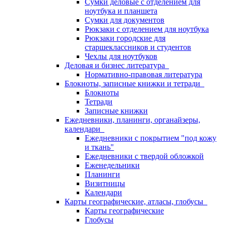
Сумки деловые с отделением для
ноутбука и планшета
Сумки для документов
Рюкзаки с отделением для ноутбука
Рюкзаки городские для
старшеклассников и студентов
Чехлы для ноутбуков
Деловая и бизнес литература
Нормативно-правовая литература
Блокноты, записные книжки и тетради
Блокноты
Тетради
Записные книжки
Ежедневники, планинги, органайзеры,
календари
Ежедневники с покрытием "под кожу
и ткань"
Ежедневники с твердой обложкой
Еженедельники
Планинги
Визитницы
Календари
Карты географические, атласы, глобусы
Карты географические
Глобусы