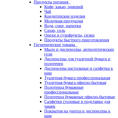
Продукты питания
Кофе, какао, цикорий
Чай
Кондитерские изделия
Молочная продукция
Вода, соки, напитки
Сахар, соль
Орехи и сухофрукты, снэки
Продукты быстрого приготовления
Гигиенические товары
Мыло и диспенсеры, антисептические
гели
Диспенсеры для туалетной бумаги и
полотенец
Диспенсеры настольные и салфетки к
ним
Туалетная бумага профессиональная
Туалетная бумага офисно-бытовая
Полотенца бумажные
профессиональные
Полотенца бумажные офисно-бытовые
Салфетки столовые и подставки для
чашек
Покрытия на унитаз и диспенсеры к
ним