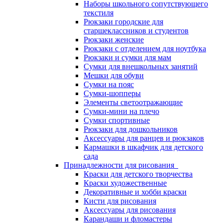
Наборы школьного сопутствующего
текстиля
Рюкзаки городские для
старшеклассников и студентов
Рюкзаки женские
Рюкзаки с отделением для ноутбука
Рюкзаки и сумки для мам
Сумки для внешкольных занятий
Мешки для обуви
Сумки на пояс
Сумки-шопперы
Элементы светоотражающие
Сумки-мини на плечо
Сумки спортивные
Рюкзаки для дошкольников
Аксессуары для ранцев и рюкзаков
Кармашки в шкафчик для детского
сада
Принадлежности для рисования
Краски для детского творчества
Краски художественные
Декоративные и хобби краски
Кисти для рисования
Аксессуары для рисования
Карандаши и фломастеры