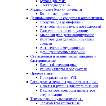
Бумага для УЗИ
Электроды для ЭКГ
Медицинские бланки, журналы
Бланки медицинские
Дезинфицирующие средства и антисептики
Средства для дезинфекции
Антисептики для рук и поверхностей
Салфетки дезинфицирующие
Мыло жидкое дезинфицирующее
Дозаторы для дезинфицирующих
средств
Антисептики медицинские
Дезинфекционные коврики
Светильники и лампы инсектицидные и
бактерицидные
Лампы бактерицидные
Рециркуляторы и облучатели
Презервативы
Презервативы для УЗИ
Расходные материалы для стерилизации
Пакеты и рулоны для стерилизации
Индикаторы контроля параметров
стерилизации
Термометры и пульсоксиметры
Термометры контактные