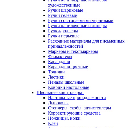
художественные
Ручки шариковые
Ручки гелевые
Ручки со стираемыми чернилами
Ручки капиллярные и линеры
Ручки-роллеры
Ручки перьевые
Расходные материалы для письменных
принадлежностей
Маркеры и текстмаркеры
Фломастеры
Карандаши
Карандаши цветные
Точилки
Ластики
Пеналы школьные
Коврики настольные
Школьные канцтовары
Настольные принадлежности
Дыроколы
Степлеры, скобы, антистеплеры
Корректирующие средства
Ножницы, ножи
Клей