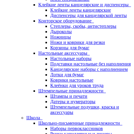
Клейкие ленты канцелярские и диспенсеры
Клейкие ленты канцелярские
Диспенсеры для канцелярской ленты
Конторское оборудование
Степлеры, скобы, антистеплеры
Дыроколы
Ножницы
Ножи и коврики для резки
Корзины для бумаг
Настольные аксессуары
Настольные наборы
Подставки настольные без наполнения
Канцелярские наборы с наполнением
Лотки для бумаг
Коврики настольные
Клеёнки для уроков труда
Штемпельные принадлежности
Штампы и печати
Датеры и нумераторы
Штемпельные подушки, краска и
аксессуары
Школа
Школьно-письменные принадлежности
Наборы первоклассников
Ручки капиллярные и линеры