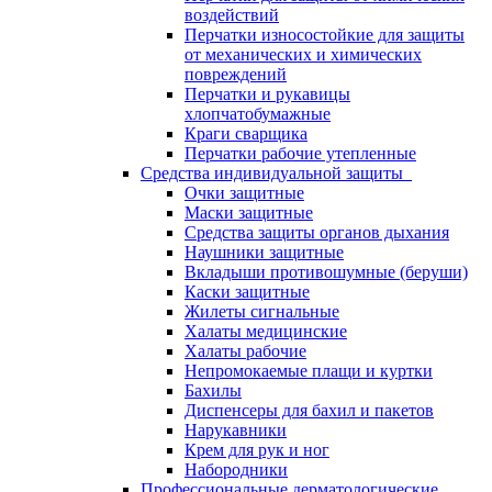
воздействий
Перчатки износостойкие для защиты
от механических и химических
повреждений
Перчатки и рукавицы
хлопчатобумажные
Краги сварщика
Перчатки рабочие утепленные
Средства индивидуальной защиты
Очки защитные
Маски защитные
Средства защиты органов дыхания
Наушники защитные
Вкладыши противошумные (беруши)
Каски защитные
Жилеты сигнальные
Халаты медицинские
Халаты рабочие
Непромокаемые плащи и куртки
Бахилы
Диспенсеры для бахил и пакетов
Нарукавники
Крем для рук и ног
Набородники
Профессиональные дерматологические