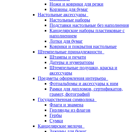
Ножи и коврики для резки
Корзины для бумаг
Настольные аксессуары
Настольные наборы
Подставки настольные без наполнения
Канцелярские наборы пластиковые с
наполнением
Лотки для бумаг
Коврики и покрытия настольные
Штемпельные принадлежности
Штампы и печати
Датеры и нумераторы
Штемпельные подушки, краска и
аксессуары
Предметы оформления интерьера
Фотоальбомы и аксессуары к ним
Рамки для дипломов, сертификатов,
грамот, фотографий
Государственная символика
Флаги и знамена
Гирлянды из флагов
Гербы
Сумки
Канцелярские мелочи
Зажимы для бумаг