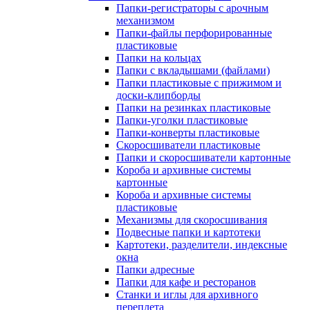
Папки-регистраторы с арочным
механизмом
Папки-файлы перфорированные
пластиковые
Папки на кольцах
Папки с вкладышами (файлами)
Папки пластиковые с прижимом и
доски-клипборды
Папки на резинках пластиковые
Папки-уголки пластиковые
Папки-конверты пластиковые
Скоросшиватели пластиковые
Папки и скоросшиватели картонные
Короба и архивные системы
картонные
Короба и архивные системы
пластиковые
Механизмы для скоросшивания
Подвесные папки и картотеки
Картотеки, разделители, индексные
окна
Папки адресные
Папки для кафе и ресторанов
Станки и иглы для архивного
переплета