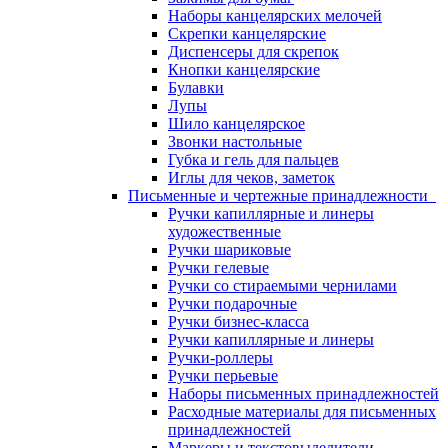
Наборы канцелярских мелочей
Скрепки канцелярские
Диспенсеры для скрепок
Кнопки канцелярские
Булавки
Лупы
Шило канцелярское
Звонки настольные
Губка и гель для пальцев
Иглы для чеков, заметок
Письменные и чертежные принадлежности
Ручки капиллярные и линеры
художественные
Ручки шариковые
Ручки гелевые
Ручки со стираемыми чернилами
Ручки подарочные
Ручки бизнес-класса
Ручки капиллярные и линеры
Ручки-роллеры
Ручки перьевые
Наборы письменных принадлежностей
Расходные материалы для письменных
принадлежностей
Маркеры и текстовыделители