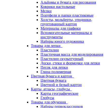
Альбомы и бумага для рисования
Коврики настольные
Мелки
Портфели и папки пластиковые
Холсты, мольберты, этюдники,
грунтованный картон
Материалы для графики
Вспомогательные материалы и
инструменты
Наборы юного художника
Товары для лепки
Пластилин
Пластичная масса для моделирования
Пластилин скульптурный
Доски, стеки и формочки для лепки
Песок для лепки
Глина полимерная
Цветная бумага и картон
Цветная бумага
Цветной и белый картон
Карты, атласы, глобусы
Карты географические
Глобусы
Товары для обучения
Наборы первоклассников