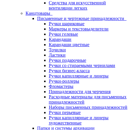
Средства для искусственной
вентиляции легких
Канцтовары
Письменные и чертежные принадлежности
Ручки шариковые
Маркеры и текстовыделители
Ручки гелевые
Карандаши
Карандаши цветные
Точилки
Ластики
Ручки подарочные
Ручки со стираемыми чернилами
Ручки бизнес-класса
Ручки капиллярные и линеры
Ручки-роллеры
Фломастеры
Принадлежности для черчения
Расходные материалы для письменных
принадлежностей
Наборы письменных принадлежностей
Ручки перьевые
Ручки капиллярные и линеры
художественные
Папки и системы архивации