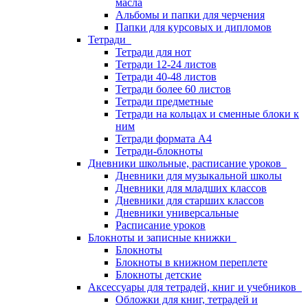
масла
Альбомы и папки для черчения
Папки для курсовых и дипломов
Тетради
Тетради для нот
Тетради 12-24 листов
Тетради 40-48 листов
Тетради более 60 листов
Тетради предметные
Тетради на кольцах и сменные блоки к
ним
Тетради формата А4
Тетради-блокноты
Дневники школьные, расписание уроков
Дневники для музыкальной школы
Дневники для младших классов
Дневники для старших классов
Дневники универсальные
Расписание уроков
Блокноты и записные книжки
Блокноты
Блокноты в книжном переплете
Блокноты детские
Аксессуары для тетрадей, книг и учебников
Обложки для книг, тетрадей и