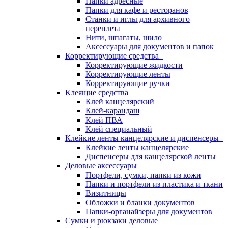
Папки адресные
Папки для кафе и ресторанов
Станки и иглы для архивного
переплета
Нити, шпагаты, шило
Аксессуары для документов и папок
Корректирующие средства
Корректирующие жидкости
Корректирующие ленты
Корректирующие ручки
Клеящие средства
Клей канцелярский
Клей-карандаш
Клей ПВА
Клей специальный
Клейкие ленты канцелярские и диспенсеры
Клейкие ленты канцелярские
Диспенсеры для канцелярской ленты
Деловые аксессуары
Портфели, сумки, папки из кожи
Папки и портфели из пластика и ткани
Визитницы
Обложки и бланки документов
Папки-органайзеры для документов
Сумки и рюкзаки деловые