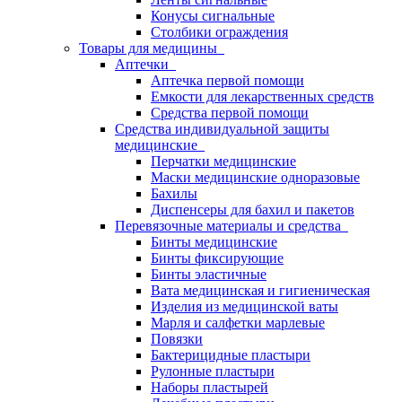
Конусы сигнальные
Столбики ограждения
Товары для медицины
Аптечки
Аптечка первой помощи
Емкости для лекарственных средств
Средства первой помощи
Средства индивидуальной защиты
медицинские
Перчатки медицинские
Маски медицинские одноразовые
Бахилы
Диспенсеры для бахил и пакетов
Перевязочные материалы и средства
Бинты медицинские
Бинты фиксирующие
Бинты эластичные
Вата медицинская и гигиеническая
Изделия из медицинской ваты
Марля и салфетки марлевые
Повязки
Бактерицидные пластыри
Рулонные пластыри
Наборы пластырей