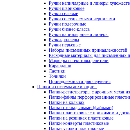
Ручки капиллярные и линеры художест
Ручки шариковые
Ручки гелевые
Ручки со стираемыми чернилами
Ручки подарочные
Ручки бизнес-класса
Ручки капиллярные и линеры
Ручки-роллеры
Ручки перьевые
Наборы письменных принадлежностей
Расходные материалы для письменных 
Маркеры и текстовыделители
Карандаши
Ластики
Точилки
Принадлежности для черчения
Папки и системы архивации
Папки-регистраторы с арочным механи
Папки-файлы перфорированные пласти
Папки на кольцах
Папки с вкладышами (файлами)
Папки пластиковые с прижимом и доск
Папки на резинках пластиковые
Папки-конверты пластиковые
Папки-уголки пластиковые