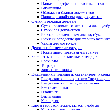
Папки и портфели из пластика и ткани
Визитницы
Обложки и бланки документов
Папки-органайзеры для документов
Сумки и рюкзаки деловые
Сумки деловые с отделением для ноутбу
Сумки для документов
Рюкзаки с отделением для ноутбука
Рюкзаки городские для старшекласснико
Чехлы для ноутбуков
Деловая и бизнес литература
Нормативно-правовая литература
Блокноты, записные книжки и тетради
Блокноты
Тетради
Записные книжки
Ежедневники, планинги, органайзеры, кале
Ежедневники с покрытием "под кожу и 
Ежедневники с твердой обложкой
Еженедельники
Планинги
Визитницы
Календари
Карты географические, атласы, глобусы
Карты географические