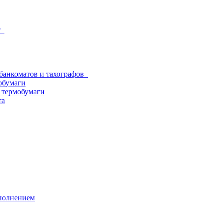
от
 банкоматов и тахографов
обумаги
з термобумаги
та
аполнением