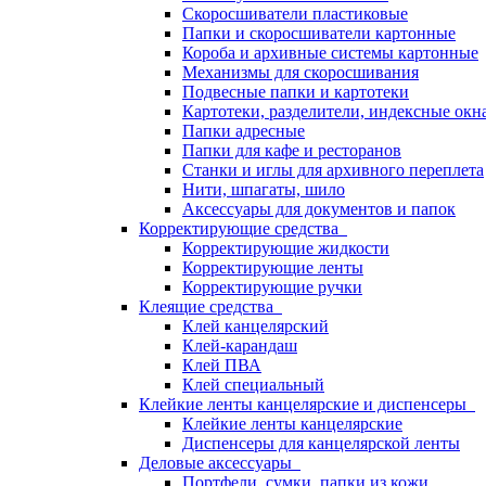
Скоросшиватели пластиковые
Папки и скоросшиватели картонные
Короба и архивные системы картонные
Механизмы для скоросшивания
Подвесные папки и картотеки
Картотеки, разделители, индексные окн
Папки адресные
Папки для кафе и ресторанов
Станки и иглы для архивного переплета
Нити, шпагаты, шило
Аксессуары для документов и папок
Корректирующие средства
Корректирующие жидкости
Корректирующие ленты
Корректирующие ручки
Клеящие средства
Клей канцелярский
Клей-карандаш
Клей ПВА
Клей специальный
Клейкие ленты канцелярские и диспенсеры
Клейкие ленты канцелярские
Диспенсеры для канцелярской ленты
Деловые аксессуары
Портфели, сумки, папки из кожи