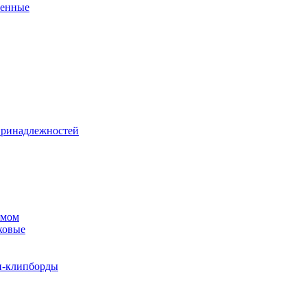
венные
принадлежностей
змом
ковые
и-клипборды