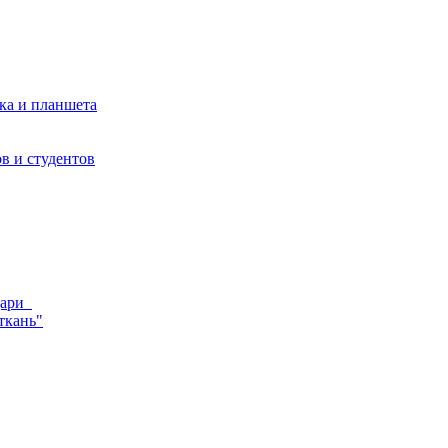
ка и планшета
в и студентов
ндари
ткань"