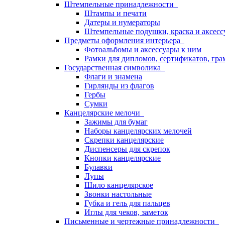
Штемпельные принадлежности
Штампы и печати
Датеры и нумераторы
Штемпельные подушки, краска и аксесс
Предметы оформления интерьера
Фотоальбомы и аксессуары к ним
Рамки для дипломов, сертификатов, гра
Государственная символика
Флаги и знамена
Гирлянды из флагов
Гербы
Сумки
Канцелярские мелочи
Зажимы для бумаг
Наборы канцелярских мелочей
Скрепки канцелярские
Диспенсеры для скрепок
Кнопки канцелярские
Булавки
Лупы
Шило канцелярское
Звонки настольные
Губка и гель для пальцев
Иглы для чеков, заметок
Письменные и чертежные принадлежности