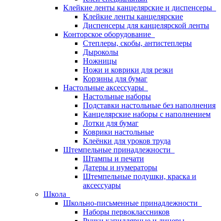
Клейкие ленты канцелярские и диспенсеры
Клейкие ленты канцелярские
Диспенсеры для канцелярской ленты
Конторское оборудование
Степлеры, скобы, антистеплеры
Дыроколы
Ножницы
Ножи и коврики для резки
Корзины для бумаг
Настольные аксессуары
Настольные наборы
Подставки настольные без наполнения
Канцелярские наборы с наполнением
Лотки для бумаг
Коврики настольные
Клеёнки для уроков труда
Штемпельные принадлежности
Штампы и печати
Датеры и нумераторы
Штемпельные подушки, краска и
аксессуары
Школа
Школьно-письменные принадлежности
Наборы первоклассников
Ручки капиллярные и линеры