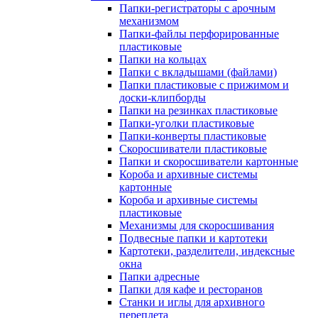
Папки-регистраторы с арочным
механизмом
Папки-файлы перфорированные
пластиковые
Папки на кольцах
Папки с вкладышами (файлами)
Папки пластиковые с прижимом и
доски-клипборды
Папки на резинках пластиковые
Папки-уголки пластиковые
Папки-конверты пластиковые
Скоросшиватели пластиковые
Папки и скоросшиватели картонные
Короба и архивные системы
картонные
Короба и архивные системы
пластиковые
Механизмы для скоросшивания
Подвесные папки и картотеки
Картотеки, разделители, индексные
окна
Папки адресные
Папки для кафе и ресторанов
Станки и иглы для архивного
переплета