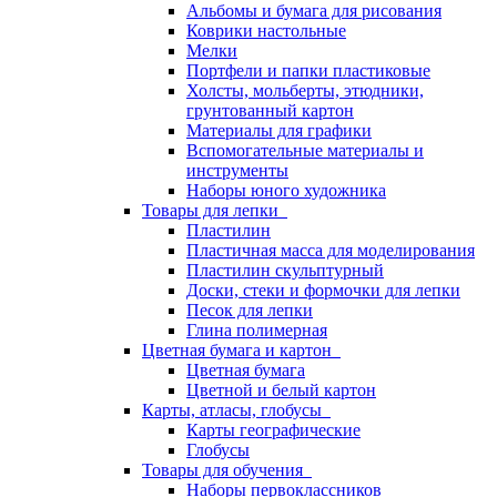
Альбомы и бумага для рисования
Коврики настольные
Мелки
Портфели и папки пластиковые
Холсты, мольберты, этюдники,
грунтованный картон
Материалы для графики
Вспомогательные материалы и
инструменты
Наборы юного художника
Товары для лепки
Пластилин
Пластичная масса для моделирования
Пластилин скульптурный
Доски, стеки и формочки для лепки
Песок для лепки
Глина полимерная
Цветная бумага и картон
Цветная бумага
Цветной и белый картон
Карты, атласы, глобусы
Карты географические
Глобусы
Товары для обучения
Наборы первоклассников