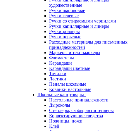
художественные
Ручки шариковые
Ручки гелевые
Ручки со стираемыми чернилами
Ручки капиллярные и линеры
Ручки-роллеры
Ручки перьевые
Расходные материалы для письменных
принадлежностей
Маркеры и текстмаркеры
Фломастеры
Карандаши
Карандаши цветные
Точилки
Ластики
Пеналы школьные
Коврики настольные
Школьные канцтовары
Настольные принадлежности
Дыроколы
Степлеры, скобы, антистеплеры
Корректирующие средства
Ножницы, ножи
Клей