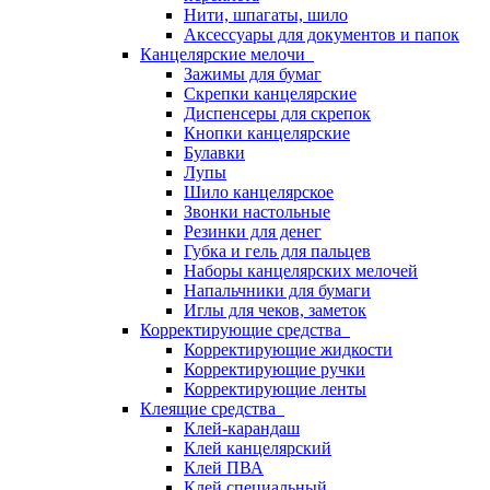
Нити, шпагаты, шило
Аксессуары для документов и папок
Канцелярские мелочи
Зажимы для бумаг
Скрепки канцелярские
Диспенсеры для скрепок
Кнопки канцелярские
Булавки
Лупы
Шило канцелярское
Звонки настольные
Резинки для денег
Губка и гель для пальцев
Наборы канцелярских мелочей
Напальчники для бумаги
Иглы для чеков, заметок
Корректирующие средства
Корректирующие жидкости
Корректирующие ручки
Корректирующие ленты
Клеящие средства
Клей-карандаш
Клей канцелярский
Клей ПВА
Клей специальный