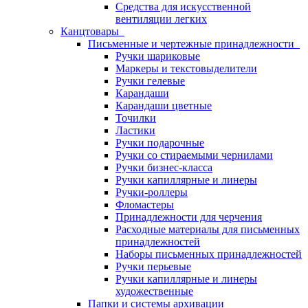
Средства для искусственной
вентиляции легких
Канцтовары
Письменные и чертежные принадлежности
Ручки шариковые
Маркеры и текстовыделители
Ручки гелевые
Карандаши
Карандаши цветные
Точилки
Ластики
Ручки подарочные
Ручки со стираемыми чернилами
Ручки бизнес-класса
Ручки капиллярные и линеры
Ручки-роллеры
Фломастеры
Принадлежности для черчения
Расходные материалы для письменных
принадлежностей
Наборы письменных принадлежностей
Ручки перьевые
Ручки капиллярные и линеры
художественные
Папки и системы архивации