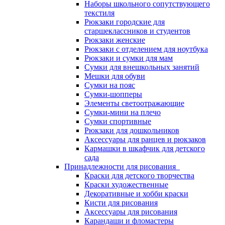
Наборы школьного сопутствующего
текстиля
Рюкзаки городские для
старшеклассников и студентов
Рюкзаки женские
Рюкзаки с отделением для ноутбука
Рюкзаки и сумки для мам
Сумки для внешкольных занятий
Мешки для обуви
Сумки на пояс
Сумки-шопперы
Элементы светоотражающие
Сумки-мини на плечо
Сумки спортивные
Рюкзаки для дошкольников
Аксессуары для ранцев и рюкзаков
Кармашки в шкафчик для детского
сада
Принадлежности для рисования
Краски для детского творчества
Краски художественные
Декоративные и хобби краски
Кисти для рисования
Аксессуары для рисования
Карандаши и фломастеры