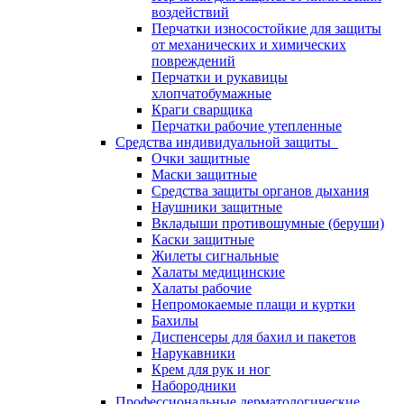
воздействий
Перчатки износостойкие для защиты
от механических и химических
повреждений
Перчатки и рукавицы
хлопчатобумажные
Краги сварщика
Перчатки рабочие утепленные
Средства индивидуальной защиты
Очки защитные
Маски защитные
Средства защиты органов дыхания
Наушники защитные
Вкладыши противошумные (беруши)
Каски защитные
Жилеты сигнальные
Халаты медицинские
Халаты рабочие
Непромокаемые плащи и куртки
Бахилы
Диспенсеры для бахил и пакетов
Нарукавники
Крем для рук и ног
Набородники
Профессиональные дерматологические