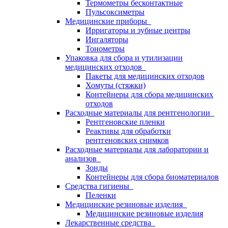
Термометры бесконтактные
Пульсоксиметры
Медицинские приборы
Ирригаторы и зубные центры
Ингаляторы
Тонометры
Упаковка для сбора и утилизации
медицинских отходов
Пакеты для медицинских отходов
Хомуты (стяжки)
Контейнеры для сбора медицинских
отходов
Расходные материалы для рентгенологии
Рентгеновские пленки
Реактивы для обработки
рентгеновских снимков
Расходные материалы для лаборатории и
анализов
Зонды
Контейнеры для сбора биоматериалов
Средства гигиены
Пеленки
Медицинские резиновые изделия
Медицинские резиновые изделия
Лекарственные средства