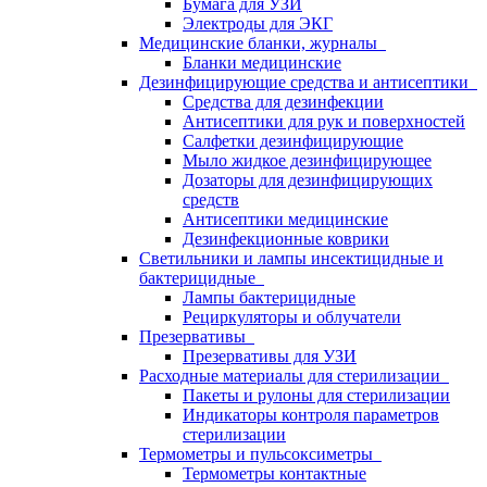
Бумага для УЗИ
Электроды для ЭКГ
Медицинские бланки, журналы
Бланки медицинские
Дезинфицирующие средства и антисептики
Средства для дезинфекции
Антисептики для рук и поверхностей
Салфетки дезинфицирующие
Мыло жидкое дезинфицирующее
Дозаторы для дезинфицирующих
средств
Антисептики медицинские
Дезинфекционные коврики
Светильники и лампы инсектицидные и
бактерицидные
Лампы бактерицидные
Рециркуляторы и облучатели
Презервативы
Презервативы для УЗИ
Расходные материалы для стерилизации
Пакеты и рулоны для стерилизации
Индикаторы контроля параметров
стерилизации
Термометры и пульсоксиметры
Термометры контактные