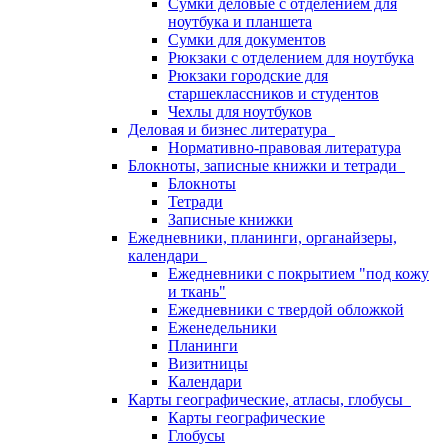
Сумки деловые с отделением для
ноутбука и планшета
Сумки для документов
Рюкзаки с отделением для ноутбука
Рюкзаки городские для
старшеклассников и студентов
Чехлы для ноутбуков
Деловая и бизнес литература
Нормативно-правовая литература
Блокноты, записные книжки и тетради
Блокноты
Тетради
Записные книжки
Ежедневники, планинги, органайзеры,
календари
Ежедневники с покрытием "под кожу
и ткань"
Ежедневники с твердой обложкой
Еженедельники
Планинги
Визитницы
Календари
Карты географические, атласы, глобусы
Карты географические
Глобусы