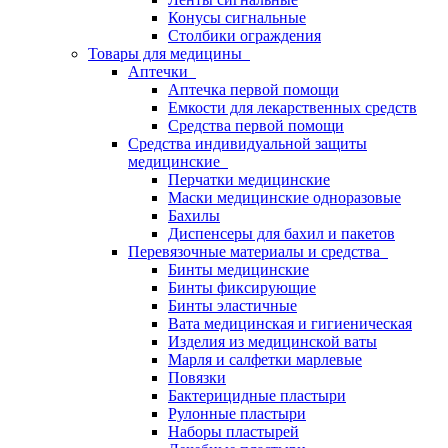
Конусы сигнальные
Столбики ограждения
Товары для медицины
Аптечки
Аптечка первой помощи
Емкости для лекарственных средств
Средства первой помощи
Средства индивидуальной защиты
медицинские
Перчатки медицинские
Маски медицинские одноразовые
Бахилы
Диспенсеры для бахил и пакетов
Перевязочные материалы и средства
Бинты медицинские
Бинты фиксирующие
Бинты эластичные
Вата медицинская и гигиеническая
Изделия из медицинской ваты
Марля и салфетки марлевые
Повязки
Бактерицидные пластыри
Рулонные пластыри
Наборы пластырей