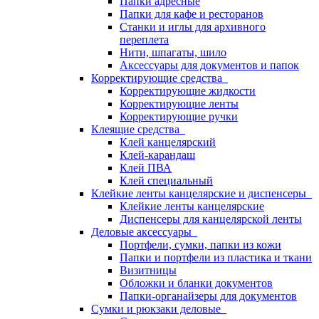
Папки адресные
Папки для кафе и ресторанов
Станки и иглы для архивного
переплета
Нити, шпагаты, шило
Аксессуары для документов и папок
Корректирующие средства
Корректирующие жидкости
Корректирующие ленты
Корректирующие ручки
Клеящие средства
Клей канцелярский
Клей-карандаш
Клей ПВА
Клей специальный
Клейкие ленты канцелярские и диспенсеры
Клейкие ленты канцелярские
Диспенсеры для канцелярской ленты
Деловые аксессуары
Портфели, сумки, папки из кожи
Папки и портфели из пластика и ткани
Визитницы
Обложки и бланки документов
Папки-органайзеры для документов
Сумки и рюкзаки деловые