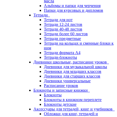
масла
Альбомы и папки для черчения
Папки для курсовых и дипломов
Тетради
Тетради для нот
Тетради 12-24 листов
Тетради 40-48 листов
Тетради более 60 листов
Тетради предметные
Тетради на кольцах и сменные блоки к
ним
Тетради формата А4
Тетради-блокноты
Дневники школьные, расписание уроков
Дневники для музыкальной школы
Дневники для младших классов
Дневники для старших классов
Дневники универсальные
Расписание уроков
Блокноты и записные книжки
Блокноты
Блокноты в книжном переплете
Блокноты детские
Аксессуары для тетрадей, книг и учебников
Обложки для книг, тетрадей и