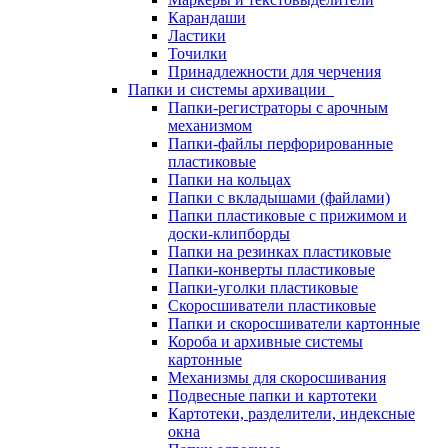
Карандаши
Ластики
Точилки
Принадлежности для черчения
Папки и системы архивации
Папки-регистраторы с арочным
механизмом
Папки-файлы перфорированные
пластиковые
Папки на кольцах
Папки с вкладышами (файлами)
Папки пластиковые с прижимом и
доски-клипборды
Папки на резинках пластиковые
Папки-конверты пластиковые
Папки-уголки пластиковые
Скоросшиватели пластиковые
Папки и скоросшиватели картонные
Короба и архивные системы
картонные
Механизмы для скоросшивания
Подвесные папки и картотеки
Картотеки, разделители, индексные
окна