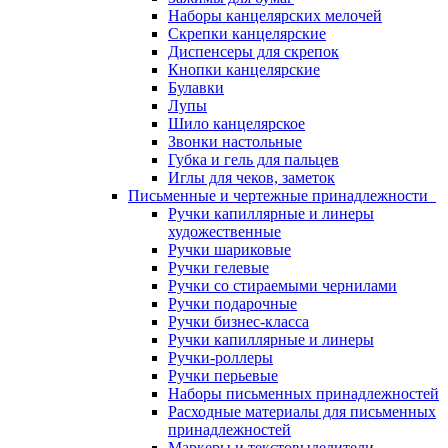
Наборы канцелярских мелочей
Скрепки канцелярские
Диспенсеры для скрепок
Кнопки канцелярские
Булавки
Лупы
Шило канцелярское
Звонки настольные
Губка и гель для пальцев
Иглы для чеков, заметок
Письменные и чертежные принадлежности
Ручки капиллярные и линеры
художественные
Ручки шариковые
Ручки гелевые
Ручки со стираемыми чернилами
Ручки подарочные
Ручки бизнес-класса
Ручки капиллярные и линеры
Ручки-роллеры
Ручки перьевые
Наборы письменных принадлежностей
Расходные материалы для письменных
принадлежностей
Маркеры и текстовыделители