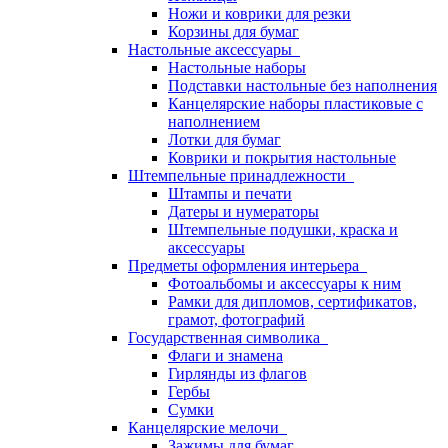
Ножи и коврики для резки
Корзины для бумаг
Настольные аксессуары
Настольные наборы
Подставки настольные без наполнения
Канцелярские наборы пластиковые с
наполнением
Лотки для бумаг
Коврики и покрытия настольные
Штемпельные принадлежности
Штампы и печати
Датеры и нумераторы
Штемпельные подушки, краска и
аксессуары
Предметы оформления интерьера
Фотоальбомы и аксессуары к ним
Рамки для дипломов, сертификатов,
грамот, фотографий
Государственная символика
Флаги и знамена
Гирлянды из флагов
Гербы
Сумки
Канцелярские мелочи
Зажимы для бумаг