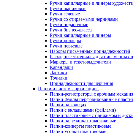
Ручки капиллярные и линеры художест
Ручки шариковые
Ручки гелевые
Ручки со стираемыми чернилами
Ручки подарочные
Ручки бизнес-класса
Ручки капиллярные и линеры
Ручки-роллеры
Ручки перьевые
Наборы письменных принадлежностей
Расходные материалы для письменных 
Маркеры и текстовыделители
Карандаши
Ластики
Точилки
Принадлежности для черчения
Папки и системы архивации
Папки-регистраторы с арочным механи
Папки-файлы перфорированные пласти
Папки на кольцах
Папки с вкладышами (файлами)
Папки пластиковые с прижимом и доск
Папки на резинках пластиковые
Папки-конверты пластиковые
Папки-уголки пластиковые