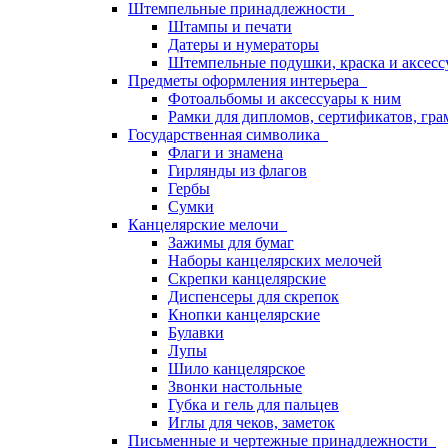
Штемпельные принадлежности
Штампы и печати
Датеры и нумераторы
Штемпельные подушки, краска и аксесс
Предметы оформления интерьера
Фотоальбомы и аксессуары к ним
Рамки для дипломов, сертификатов, гра
Государственная символика
Флаги и знамена
Гирлянды из флагов
Гербы
Сумки
Канцелярские мелочи
Зажимы для бумаг
Наборы канцелярских мелочей
Скрепки канцелярские
Диспенсеры для скрепок
Кнопки канцелярские
Булавки
Лупы
Шило канцелярское
Звонки настольные
Губка и гель для пальцев
Иглы для чеков, заметок
Письменные и чертежные принадлежности