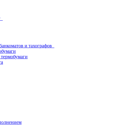
от
 банкоматов и тахографов
обумаги
з термобумаги
та
аполнением