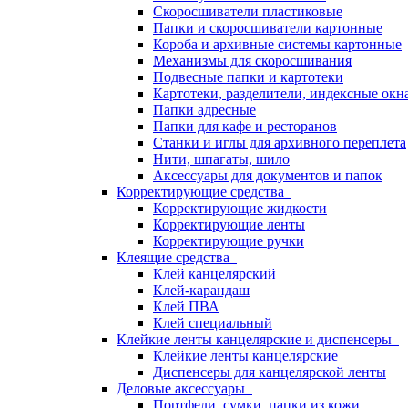
Скоросшиватели пластиковые
Папки и скоросшиватели картонные
Короба и архивные системы картонные
Механизмы для скоросшивания
Подвесные папки и картотеки
Картотеки, разделители, индексные окн
Папки адресные
Папки для кафе и ресторанов
Станки и иглы для архивного переплета
Нити, шпагаты, шило
Аксессуары для документов и папок
Корректирующие средства
Корректирующие жидкости
Корректирующие ленты
Корректирующие ручки
Клеящие средства
Клей канцелярский
Клей-карандаш
Клей ПВА
Клей специальный
Клейкие ленты канцелярские и диспенсеры
Клейкие ленты канцелярские
Диспенсеры для канцелярской ленты
Деловые аксессуары
Портфели, сумки, папки из кожи