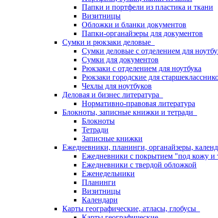
Папки и портфели из пластика и ткани
Визитницы
Обложки и бланки документов
Папки-органайзеры для документов
Сумки и рюкзаки деловые
Сумки деловые с отделением для ноутбу
Сумки для документов
Рюкзаки с отделением для ноутбука
Рюкзаки городские для старшекласснико
Чехлы для ноутбуков
Деловая и бизнес литература
Нормативно-правовая литература
Блокноты, записные книжки и тетради
Блокноты
Тетради
Записные книжки
Ежедневники, планинги, органайзеры, кале
Ежедневники с покрытием "под кожу и 
Ежедневники с твердой обложкой
Еженедельники
Планинги
Визитницы
Календари
Карты географические, атласы, глобусы
Карты географические