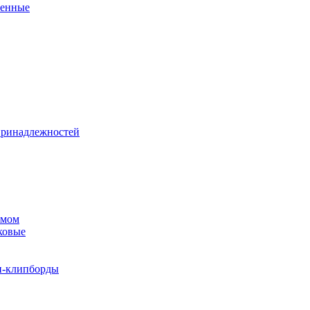
венные
принадлежностей
змом
ковые
и-клипборды