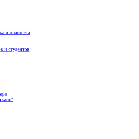
ка и планшета
в и студентов
ндари
ткань"