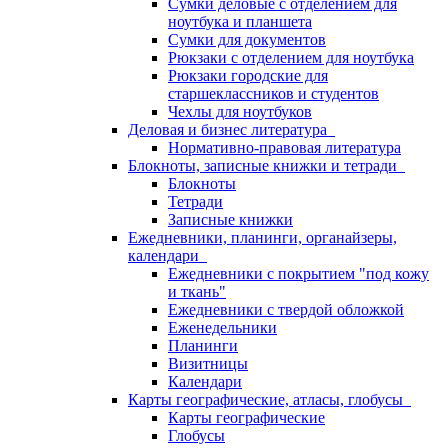
Сумки деловые с отделением для
ноутбука и планшета
Сумки для документов
Рюкзаки с отделением для ноутбука
Рюкзаки городские для
старшеклассников и студентов
Чехлы для ноутбуков
Деловая и бизнес литература
Нормативно-правовая литература
Блокноты, записные книжки и тетради
Блокноты
Тетради
Записные книжки
Ежедневники, планинги, органайзеры,
календари
Ежедневники с покрытием "под кожу
и ткань"
Ежедневники с твердой обложкой
Еженедельники
Планинги
Визитницы
Календари
Карты географические, атласы, глобусы
Карты географические
Глобусы