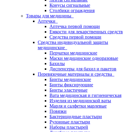
Конусы сигнальные
Столбики ограждения
Товары для медицины
Аптечки
Аптечка первой помощи
Емкости для лекарственных средств
Средства первой помощи
Средства индивидуальной защиты
медицинские
Перчатки медицинские
Маски медицинские одноразовые
Бахилы
Диспенсеры для бахил и пакетов
Перевязочные материалы и средства
Бинты медицинские
Бинты фиксирующие
Бинты эластичные
Вата медицинская и гигиеническая
Изделия из медицинской ваты
Марля и салфетки марлевые
Повязки
Бактерицидные пластыри
Рулонные пластыри
Наборы пластырей