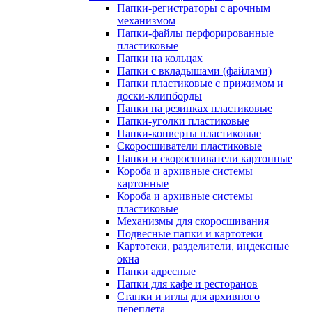
Папки-регистраторы с арочным
механизмом
Папки-файлы перфорированные
пластиковые
Папки на кольцах
Папки с вкладышами (файлами)
Папки пластиковые с прижимом и
доски-клипборды
Папки на резинках пластиковые
Папки-уголки пластиковые
Папки-конверты пластиковые
Скоросшиватели пластиковые
Папки и скоросшиватели картонные
Короба и архивные системы
картонные
Короба и архивные системы
пластиковые
Механизмы для скоросшивания
Подвесные папки и картотеки
Картотеки, разделители, индексные
окна
Папки адресные
Папки для кафе и ресторанов
Станки и иглы для архивного
переплета