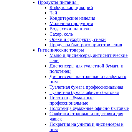
Продукты питания
Кофе, какао, цикорий
Чай
Кондитерские изделия
Молочная продукция
Вода, соки, напитки
Сахар, соль
Орехи и сухофрукты, снэки
Продукты быстрого приготовления
Гигиенические товары
Мыло и диспенсеры, антисептические
гели
Диспенсеры для туалетной бумаги и
полотенец
Диспенсеры настольные и салфетки к
ним
Туалетная бумага профессиональная
Туалетная бумага офисно-бытовая
Полотенца бумажные
профессиональные
Полотенца бумажные офисно-бытовые
Салфетки столовые и подставки для
чашек
Покрытия на унитаз и диспенсеры к
ним