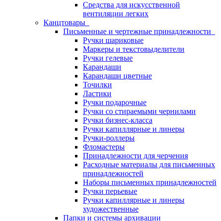
Средства для искусственной
вентиляции легких
Канцтовары
Письменные и чертежные принадлежности
Ручки шариковые
Маркеры и текстовыделители
Ручки гелевые
Карандаши
Карандаши цветные
Точилки
Ластики
Ручки подарочные
Ручки со стираемыми чернилами
Ручки бизнес-класса
Ручки капиллярные и линеры
Ручки-роллеры
Фломастеры
Принадлежности для черчения
Расходные материалы для письменных
принадлежностей
Наборы письменных принадлежностей
Ручки перьевые
Ручки капиллярные и линеры
художественные
Папки и системы архивации