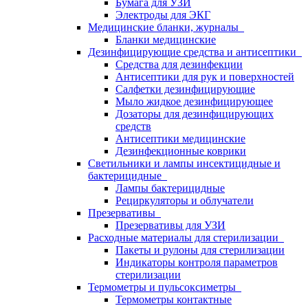
Бумага для УЗИ
Электроды для ЭКГ
Медицинские бланки, журналы
Бланки медицинские
Дезинфицирующие средства и антисептики
Средства для дезинфекции
Антисептики для рук и поверхностей
Салфетки дезинфицирующие
Мыло жидкое дезинфицирующее
Дозаторы для дезинфицирующих
средств
Антисептики медицинские
Дезинфекционные коврики
Светильники и лампы инсектицидные и
бактерицидные
Лампы бактерицидные
Рециркуляторы и облучатели
Презервативы
Презервативы для УЗИ
Расходные материалы для стерилизации
Пакеты и рулоны для стерилизации
Индикаторы контроля параметров
стерилизации
Термометры и пульсоксиметры
Термометры контактные