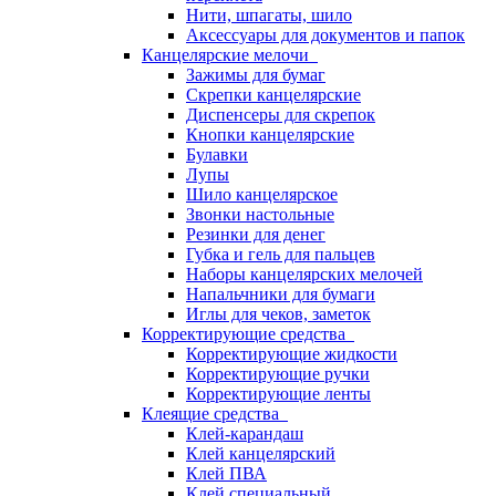
Нити, шпагаты, шило
Аксессуары для документов и папок
Канцелярские мелочи
Зажимы для бумаг
Скрепки канцелярские
Диспенсеры для скрепок
Кнопки канцелярские
Булавки
Лупы
Шило канцелярское
Звонки настольные
Резинки для денег
Губка и гель для пальцев
Наборы канцелярских мелочей
Напальчники для бумаги
Иглы для чеков, заметок
Корректирующие средства
Корректирующие жидкости
Корректирующие ручки
Корректирующие ленты
Клеящие средства
Клей-карандаш
Клей канцелярский
Клей ПВА
Клей специальный