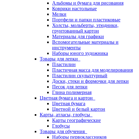
Альбомы и бумага для рисования
Коврики настольные
Мелки
Портфели и папки пластиковые
Холсты, мольберты, этюдники,
грунтованный картон
Материалы для графики
Вспомогательные материалы и
инструменты
Наборы юного художника
Товары для лепки
Пластилин
Пластичная масса для моделирования
Пластилин скульптурный
Доски, стеки и формочки для лепки
Песок для лепки
Глина полимерная
Цветная бумага и картон
Цветная бумага
Цветной и белый картон
Карты, атласы, глобусы
Карты географические
Глобусы
Товары для обучения
Наборы первоклассников