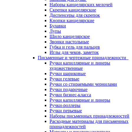
Наборы канцелярских мелочей
Скрепки канцелярские
Диспенсеры для скрепок
Кнопки канцелярские
Булавки
Лупы
Шило канцелярское
Звонки настольные
Губка и гель для пальцев
Иглы для чеков, заметок
Письменные и чертежные принадлежности
Ручки капиллярные и линеры
художественные
Ручки шариковые
Ручки гелевые
Ручки со стираемыми чернилами
Ручки подарочные
Ручки бизнес-класса
Ручки капиллярные и линеры
Ручки-роллеры
Ручки перьевые
Наборы письменных принадлежностей
Расходные материалы для письменных
принадлежностей
Маркеры и текстовыделители