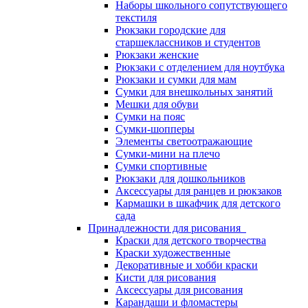
Наборы школьного сопутствующего
текстиля
Рюкзаки городские для
старшеклассников и студентов
Рюкзаки женские
Рюкзаки с отделением для ноутбука
Рюкзаки и сумки для мам
Сумки для внешкольных занятий
Мешки для обуви
Сумки на пояс
Сумки-шопперы
Элементы светоотражающие
Сумки-мини на плечо
Сумки спортивные
Рюкзаки для дошкольников
Аксессуары для ранцев и рюкзаков
Кармашки в шкафчик для детского
сада
Принадлежности для рисования
Краски для детского творчества
Краски художественные
Декоративные и хобби краски
Кисти для рисования
Аксессуары для рисования
Карандаши и фломастеры