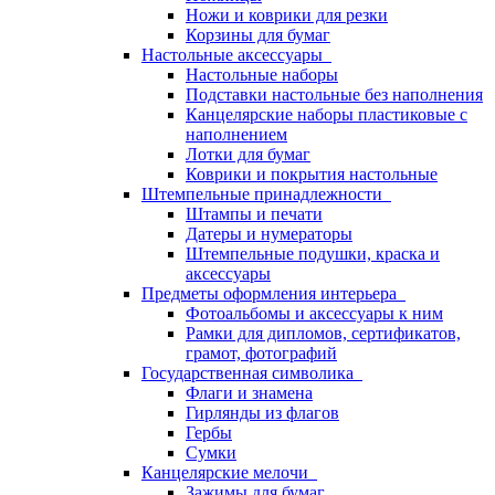
Ножи и коврики для резки
Корзины для бумаг
Настольные аксессуары
Настольные наборы
Подставки настольные без наполнения
Канцелярские наборы пластиковые с
наполнением
Лотки для бумаг
Коврики и покрытия настольные
Штемпельные принадлежности
Штампы и печати
Датеры и нумераторы
Штемпельные подушки, краска и
аксессуары
Предметы оформления интерьера
Фотоальбомы и аксессуары к ним
Рамки для дипломов, сертификатов,
грамот, фотографий
Государственная символика
Флаги и знамена
Гирлянды из флагов
Гербы
Сумки
Канцелярские мелочи
Зажимы для бумаг