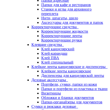
Папки адресные
Папки для кафе и ресторанов
Станки и иглы для архивного
переплета
Нити, шпагаты, шило
Аксессуары для документов и папок
Корректирующие средства
Корректирующие жидкости
Корректирующие ленты
Корректирующие ручки
Клеящие средства
Клей канцелярский
Клей-карандаш
Клей ПВА
Клей специальный
Клейкие ленты канцелярские и диспенсеры
Клейкие ленты канцелярские
Диспенсеры для канцелярской ленты
Деловые аксессуары
Портфели, сумки, папки из кожи
Папки и портфели из пластика и ткани
Визитницы
Обложки и бланки документов
Папки-органайзеры для документов
Сумки и рюкзаки деловые