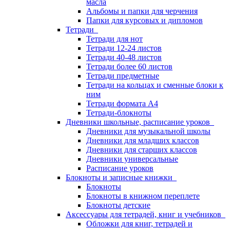
масла
Альбомы и папки для черчения
Папки для курсовых и дипломов
Тетради
Тетради для нот
Тетради 12-24 листов
Тетради 40-48 листов
Тетради более 60 листов
Тетради предметные
Тетради на кольцах и сменные блоки к
ним
Тетради формата А4
Тетради-блокноты
Дневники школьные, расписание уроков
Дневники для музыкальной школы
Дневники для младших классов
Дневники для старших классов
Дневники универсальные
Расписание уроков
Блокноты и записные книжки
Блокноты
Блокноты в книжном переплете
Блокноты детские
Аксессуары для тетрадей, книг и учебников
Обложки для книг, тетрадей и