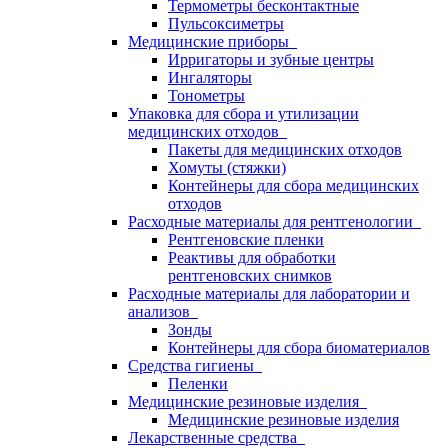
Термометры бесконтактные
Пульсоксиметры
Медицинские приборы
Ирригаторы и зубные центры
Ингаляторы
Тонометры
Упаковка для сбора и утилизации
медицинских отходов
Пакеты для медицинских отходов
Хомуты (стяжки)
Контейнеры для сбора медицинских
отходов
Расходные материалы для рентгенологии
Рентгеновские пленки
Реактивы для обработки
рентгеновских снимков
Расходные материалы для лаборатории и
анализов
Зонды
Контейнеры для сбора биоматериалов
Средства гигиены
Пеленки
Медицинские резиновые изделия
Медицинские резиновые изделия
Лекарственные средства