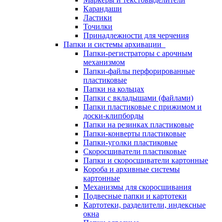
Карандаши
Ластики
Точилки
Принадлежности для черчения
Папки и системы архивации
Папки-регистраторы с арочным
механизмом
Папки-файлы перфорированные
пластиковые
Папки на кольцах
Папки с вкладышами (файлами)
Папки пластиковые с прижимом и
доски-клипборды
Папки на резинках пластиковые
Папки-конверты пластиковые
Папки-уголки пластиковые
Скоросшиватели пластиковые
Папки и скоросшиватели картонные
Короба и архивные системы
картонные
Механизмы для скоросшивания
Подвесные папки и картотеки
Картотеки, разделители, индексные
окна