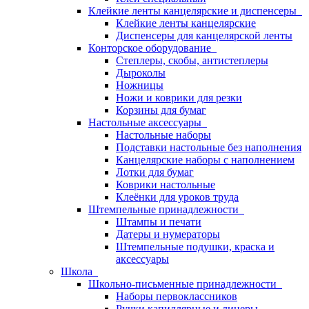
Клейкие ленты канцелярские и диспенсеры
Клейкие ленты канцелярские
Диспенсеры для канцелярской ленты
Конторское оборудование
Степлеры, скобы, антистеплеры
Дыроколы
Ножницы
Ножи и коврики для резки
Корзины для бумаг
Настольные аксессуары
Настольные наборы
Подставки настольные без наполнения
Канцелярские наборы с наполнением
Лотки для бумаг
Коврики настольные
Клеёнки для уроков труда
Штемпельные принадлежности
Штампы и печати
Датеры и нумераторы
Штемпельные подушки, краска и
аксессуары
Школа
Школьно-письменные принадлежности
Наборы первоклассников
Ручки капиллярные и линеры