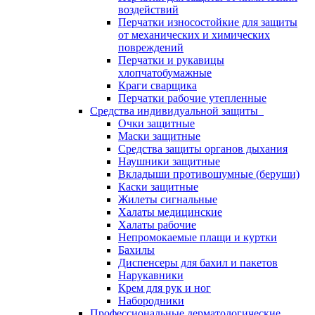
воздействий
Перчатки износостойкие для защиты
от механических и химических
повреждений
Перчатки и рукавицы
хлопчатобумажные
Краги сварщика
Перчатки рабочие утепленные
Средства индивидуальной защиты
Очки защитные
Маски защитные
Средства защиты органов дыхания
Наушники защитные
Вкладыши противошумные (беруши)
Каски защитные
Жилеты сигнальные
Халаты медицинские
Халаты рабочие
Непромокаемые плащи и куртки
Бахилы
Диспенсеры для бахил и пакетов
Нарукавники
Крем для рук и ног
Набородники
Профессиональные дерматологические