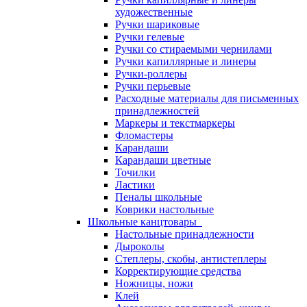
художественные
Ручки шариковые
Ручки гелевые
Ручки со стираемыми чернилами
Ручки капиллярные и линеры
Ручки-роллеры
Ручки перьевые
Расходные материалы для письменных
принадлежностей
Маркеры и текстмаркеры
Фломастеры
Карандаши
Карандаши цветные
Точилки
Ластики
Пеналы школьные
Коврики настольные
Школьные канцтовары
Настольные принадлежности
Дыроколы
Степлеры, скобы, антистеплеры
Корректирующие средства
Ножницы, ножи
Клей