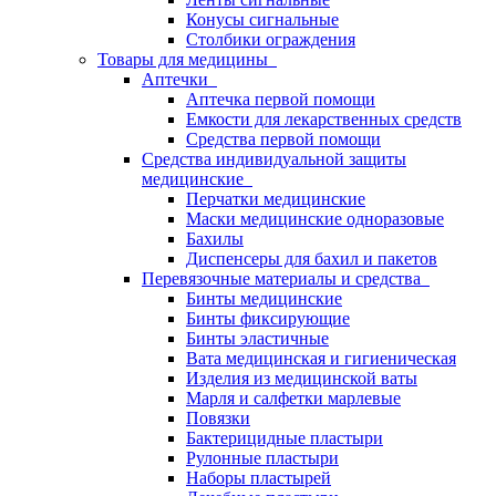
Конусы сигнальные
Столбики ограждения
Товары для медицины
Аптечки
Аптечка первой помощи
Емкости для лекарственных средств
Средства первой помощи
Средства индивидуальной защиты
медицинские
Перчатки медицинские
Маски медицинские одноразовые
Бахилы
Диспенсеры для бахил и пакетов
Перевязочные материалы и средства
Бинты медицинские
Бинты фиксирующие
Бинты эластичные
Вата медицинская и гигиеническая
Изделия из медицинской ваты
Марля и салфетки марлевые
Повязки
Бактерицидные пластыри
Рулонные пластыри
Наборы пластырей