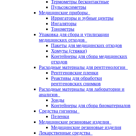
Термометры бесконтактные
Пульсоксиметры
Медицинские приборы
Ирригаторы и зубные центры
Ингаляторы
Тонометры
Упаковка для сбора и утилизации
медицинских отходов
Пакеты для медицинских отходов
Хомуты (стяжки)
Контейнеры для сбора медицинских
отходов
Расходные материалы для рентгенологии
Рентгеновские пленки
Реактивы для обработки
рентгеновских снимков
Расходные материалы для лаборатории и
анализов
Зонды
Контейнеры для сбора биоматериалов
Средства гигиены
Пеленки
Медицинские резиновые изделия
Медицинские резиновые изделия
Лекарственные средства