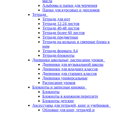
масла
Альбомы и папки для черчения
Папки для курсовых и дипломов
Тетради
Тетради для нот
Тетради 12-24 листов
Тетради 40-48 листов
Тетради более 60 листов
Тетради предметные
Тетради на кольцах и сменные блоки к
ним
Тетради формата А4
Тетради-блокноты
Дневники школьные, расписание уроков
Дневники для музыкальной школы
Дневники для младших классов
Дневники для старших классов
Дневники универсальные
Расписание уроков
Блокноты и записные книжки
Блокноты
Блокноты в книжном переплете
Блокноты детские
Аксессуары для тетрадей, книг и учебников
Обложки для книг, тетрадей и