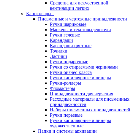
Средства для искусственной
вентиляции легких
Канцтовары
Письменные и чертежные принадлежности
Ручки шариковые
Маркеры и текстовыделители
Ручки гелевые
Карандаши
Карандаши цветные
Точилки
Ластики
Ручки подарочные
Ручки со стираемыми чернилами
Ручки бизнес-класса
Ручки капиллярные и линеры
Ручки-роллеры
Фломастеры
Принадлежности для черчения
Расходные материалы для письменных
принадлежностей
Наборы письменных принадлежностей
Ручки перьевые
Ручки капиллярные и линеры
художественные
Папки и системы архивации