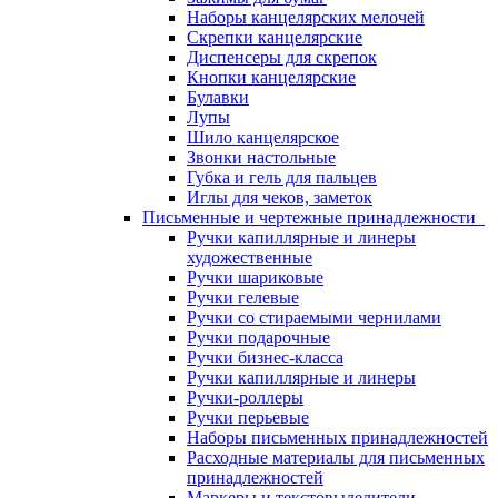
Наборы канцелярских мелочей
Скрепки канцелярские
Диспенсеры для скрепок
Кнопки канцелярские
Булавки
Лупы
Шило канцелярское
Звонки настольные
Губка и гель для пальцев
Иглы для чеков, заметок
Письменные и чертежные принадлежности
Ручки капиллярные и линеры
художественные
Ручки шариковые
Ручки гелевые
Ручки со стираемыми чернилами
Ручки подарочные
Ручки бизнес-класса
Ручки капиллярные и линеры
Ручки-роллеры
Ручки перьевые
Наборы письменных принадлежностей
Расходные материалы для письменных
принадлежностей
Маркеры и текстовыделители