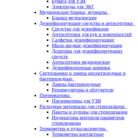
Бумага для УЗИ
Электроды для ЭКГ
Медицинские бланки, журналы
Бланки медицинские
Дезинфицирующие средства и антисептики
Средства для дезинфекции
Антисептики для рук и поверхностей
Салфетки дезинфицирующие
Мыло жидкое дезинфицирующее
Дозаторы для дезинфицирующих
средств
Антисептики медицинские
Дезинфекционные коврики
Светильники и лампы инсектицидные и
бактерицидные
Лампы бактерицидные
Рециркуляторы и облучатели
Презервативы
Презервативы для УЗИ
Расходные материалы для стерилизации
Пакеты и рулоны для стерилизации
Индикаторы контроля параметров
стерилизации
Термометры и пульсоксиметры
Термометры контактные