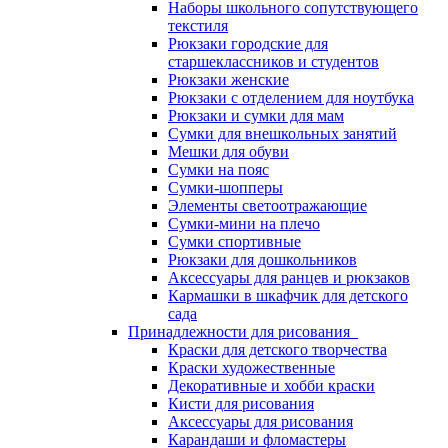
Наборы школьного сопутствующего
текстиля
Рюкзаки городские для
старшеклассников и студентов
Рюкзаки женские
Рюкзаки с отделением для ноутбука
Рюкзаки и сумки для мам
Сумки для внешкольных занятий
Мешки для обуви
Сумки на пояс
Сумки-шопперы
Элементы светоотражающие
Сумки-мини на плечо
Сумки спортивные
Рюкзаки для дошкольников
Аксессуары для ранцев и рюкзаков
Кармашки в шкафчик для детского
сада
Принадлежности для рисования
Краски для детского творчества
Краски художественные
Декоративные и хобби краски
Кисти для рисования
Аксессуары для рисования
Карандаши и фломастеры