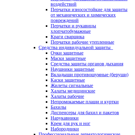
воздействий
Перчатки износостойкие для защиты
от механических и химических
повреждений
Перчатки и рукавицы
хлопчатобумажные
Краги сварщика
Перчатки рабочие утепленные
Средства индивидуальной защиты
Очки защитные
Маски защитные
Средства защиты органов дыхания
Наушники защитные
Вкладыши противошумные (беруши)
Каски защитные
Жилеты сигнальные
Халаты медицинские
Халаты рабочие
Непромокаемые плащи и куртки
Бахилы
Диспенсеры для бахил и пакетов
Нарукавники
Крем для рук и ног
Набородники
Профессиональные дерматологические