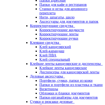
Папки адресные
Папки для кафе и ресторанов
Станки и иглы для архивного
переплета
Нити, шпагаты, шило
Аксессуары для документов и папок
Корректирующие средства
Корректирующие жидкости
Корректирующие ленты
Корректирующие ручки
Клеящие средства
Клей канцелярский
Клей-карандаш
Клей ПВА
Клей специальный
Клейкие ленты канцелярские и диспенсеры
Клейкие ленты канцелярские
Диспенсеры для канцелярской ленты
Деловые аксессуары
Портфели, сумки, папки из кожи
Папки и портфели из пластика и ткани
Визитницы
Обложки и бланки документов
Папки-органайзеры для документов
Сумки и рюкзаки деловые