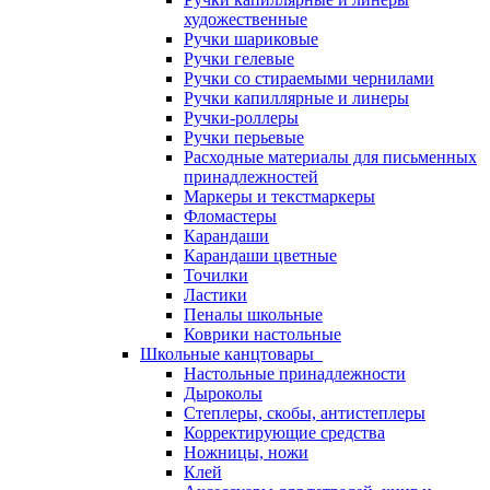
художественные
Ручки шариковые
Ручки гелевые
Ручки со стираемыми чернилами
Ручки капиллярные и линеры
Ручки-роллеры
Ручки перьевые
Расходные материалы для письменных
принадлежностей
Маркеры и текстмаркеры
Фломастеры
Карандаши
Карандаши цветные
Точилки
Ластики
Пеналы школьные
Коврики настольные
Школьные канцтовары
Настольные принадлежности
Дыроколы
Степлеры, скобы, антистеплеры
Корректирующие средства
Ножницы, ножи
Клей