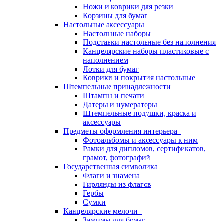
Ножи и коврики для резки
Корзины для бумаг
Настольные аксессуары
Настольные наборы
Подставки настольные без наполнения
Канцелярские наборы пластиковые с
наполнением
Лотки для бумаг
Коврики и покрытия настольные
Штемпельные принадлежности
Штампы и печати
Датеры и нумераторы
Штемпельные подушки, краска и
аксессуары
Предметы оформления интерьера
Фотоальбомы и аксессуары к ним
Рамки для дипломов, сертификатов,
грамот, фотографий
Государственная символика
Флаги и знамена
Гирлянды из флагов
Гербы
Сумки
Канцелярские мелочи
Зажимы для бумаг