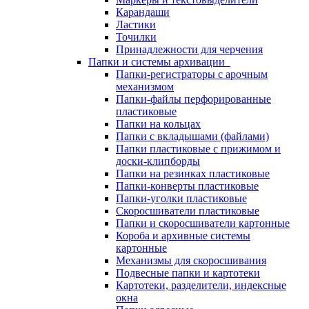
Карандаши
Ластики
Точилки
Принадлежности для черчения
Папки и системы архивации
Папки-регистраторы с арочным
механизмом
Папки-файлы перфорированные
пластиковые
Папки на кольцах
Папки с вкладышами (файлами)
Папки пластиковые с прижимом и
доски-клипборды
Папки на резинках пластиковые
Папки-конверты пластиковые
Папки-уголки пластиковые
Скоросшиватели пластиковые
Папки и скоросшиватели картонные
Короба и архивные системы
картонные
Механизмы для скоросшивания
Подвесные папки и картотеки
Картотеки, разделители, индексные
окна