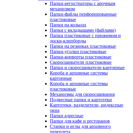
Папки-регистраторы с арочным
механизмом
Папки-файлы перфорированные
пластиковые
Папки на кольцах
Папки с вкладышами (файлами)
Папки пластиковые с прижимом и
доски-клипборды
Папки на резинках пластиковые
Папки-уголки пластиковые
Папки-конверты пластиковые
Скоросшиватели пластиковые
Папки и скоросшиватели картонные
Короба и архивные системы
картонные
Короба и архивные системы
пластиковые
Механизмы для скоросшивания
Подвесные папки и картотеки
Картотеки, разделители, индексные
окна
Папки адресные
Папки для кафе и ресторанов
Станки и иглы для архивного
переплета