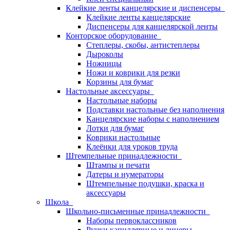
Клейкие ленты канцелярские и диспенсеры
Клейкие ленты канцелярские
Диспенсеры для канцелярской ленты
Конторское оборудование
Степлеры, скобы, антистеплеры
Дыроколы
Ножницы
Ножи и коврики для резки
Корзины для бумаг
Настольные аксессуары
Настольные наборы
Подставки настольные без наполнения
Канцелярские наборы с наполнением
Лотки для бумаг
Коврики настольные
Клеёнки для уроков труда
Штемпельные принадлежности
Штампы и печати
Датеры и нумераторы
Штемпельные подушки, краска и
аксессуары
Школа
Школьно-письменные принадлежности
Наборы первоклассников
Ручки капиллярные и линеры