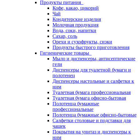
Продукты питания
Кофе, какао, цикорий
Чай
Кондитерские изделия
Молочная продукция
Вода, соки, напитки
Сахар, соль
Орехи и сухофрукты, снэки
Продукты быстрого приготовления
Гигиенические товары
Мыло и диспенсеры, антисептические
гели
Диспенсеры для туалетной бумаги и
полотенец
Диспенсеры настольные и салфетки к
ним
Туалетная бумага профессиональная
Туалетная бумага офисно-бытовая
Полотенца бумажные
профессиональные
Полотенца бумажные офисно-бытовые
Салфетки столовые и подставки для
чашек
Покрытия на унитаз и диспенсеры к
ним