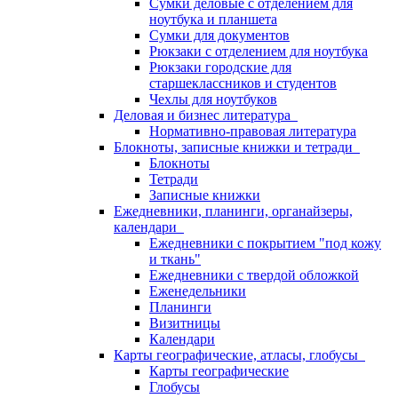
Сумки деловые с отделением для
ноутбука и планшета
Сумки для документов
Рюкзаки с отделением для ноутбука
Рюкзаки городские для
старшеклассников и студентов
Чехлы для ноутбуков
Деловая и бизнес литература
Нормативно-правовая литература
Блокноты, записные книжки и тетради
Блокноты
Тетради
Записные книжки
Ежедневники, планинги, органайзеры,
календари
Ежедневники с покрытием "под кожу
и ткань"
Ежедневники с твердой обложкой
Еженедельники
Планинги
Визитницы
Календари
Карты географические, атласы, глобусы
Карты географические
Глобусы