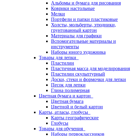
Альбомы и бумага для рисования
Коврики настольные
Мелки
Портфели и папки пластиковые
Холсты, мольберты, этюдники,
грунтованный картон
Материалы для графики
Вспомогательные материалы и
инструменты
Наборы юного художника
Товары для лепки
Пластилин
Пластичная масса для моделирования
Пластилин скульптурный
Доски, стеки и формочки для лепки
Песок для лепки
Глина полимерная
Цветная бумага и картон
Цветная бумага
Цветной и белый картон
Карты, атласы, глобусы
Карты географические
Глобусы
Товары для обучения
Наборы первоклассников