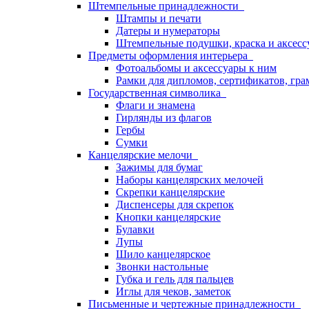
Штемпельные принадлежности
Штампы и печати
Датеры и нумераторы
Штемпельные подушки, краска и аксесс
Предметы оформления интерьера
Фотоальбомы и аксессуары к ним
Рамки для дипломов, сертификатов, гра
Государственная символика
Флаги и знамена
Гирлянды из флагов
Гербы
Сумки
Канцелярские мелочи
Зажимы для бумаг
Наборы канцелярских мелочей
Скрепки канцелярские
Диспенсеры для скрепок
Кнопки канцелярские
Булавки
Лупы
Шило канцелярское
Звонки настольные
Губка и гель для пальцев
Иглы для чеков, заметок
Письменные и чертежные принадлежности