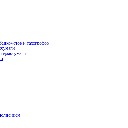
от
 банкоматов и тахографов
обумаги
з термобумаги
та
аполнением