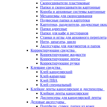
Скоросшиватели пластиковые
Папки и скоросшиватели картонные
Короба и архивные системы картонные
Механизмы для скоросшивания
Подвесные папки и картотеки
Картотеки, разделители, индексные окн
Папки адресные
Папки для кафе и ресторанов
Станки и иглы для архивного переплета
Нити, шпагаты, шило
Аксессуары для документов и папок
Корректирующие средства
Корректирующие жидкости
Корректирующие ленты
Корректирующие ручки
Клеящие средства
Клей канцелярский
Клей-карандаш
Клей ПВА
Клей специальный
Клейкие ленты канцелярские и диспенсеры
Клейкие ленты канцелярские
Диспенсеры для канцелярской ленты
Деловые аксессуары
Портфели, сумки, папки из кожи