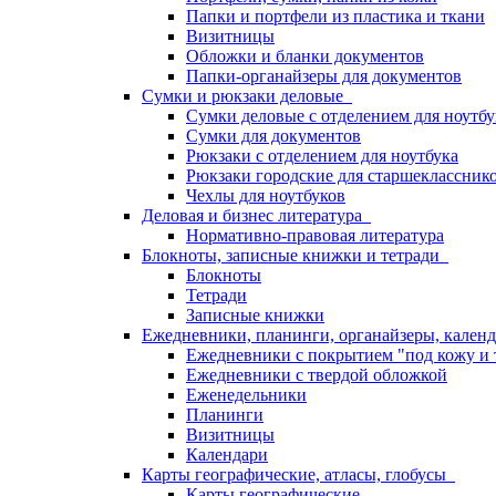
Папки и портфели из пластика и ткани
Визитницы
Обложки и бланки документов
Папки-органайзеры для документов
Сумки и рюкзаки деловые
Сумки деловые с отделением для ноутбу
Сумки для документов
Рюкзаки с отделением для ноутбука
Рюкзаки городские для старшекласснико
Чехлы для ноутбуков
Деловая и бизнес литература
Нормативно-правовая литература
Блокноты, записные книжки и тетради
Блокноты
Тетради
Записные книжки
Ежедневники, планинги, органайзеры, кале
Ежедневники с покрытием "под кожу и 
Ежедневники с твердой обложкой
Еженедельники
Планинги
Визитницы
Календари
Карты географические, атласы, глобусы
Карты географические