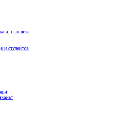
ка и планшета
в и студентов
ндари
ткань"