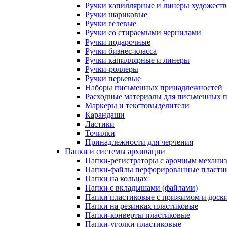
Ручки капиллярные и линеры художест
Ручки шариковые
Ручки гелевые
Ручки со стираемыми чернилами
Ручки подарочные
Ручки бизнес-класса
Ручки капиллярные и линеры
Ручки-роллеры
Ручки перьевые
Наборы письменных принадлежностей
Расходные материалы для письменных 
Маркеры и текстовыделители
Карандаши
Ластики
Точилки
Принадлежности для черчения
Папки и системы архивации
Папки-регистраторы с арочным механи
Папки-файлы перфорированные пласти
Папки на кольцах
Папки с вкладышами (файлами)
Папки пластиковые с прижимом и доск
Папки на резинках пластиковые
Папки-конверты пластиковые
Папки-уголки пластиковые